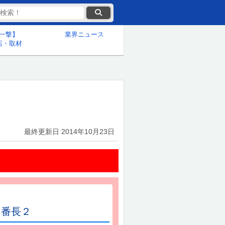
一撃】
業界ニュース
店・取材
最終更新日
2014年10月23日
ン番長２