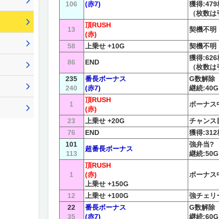
106
(赤7)
獲得:479
（枚数は
頂RUSH
13
契機不明
(赤)
58
上乗せ +10G
契機不明
獲得:626
86
END
（枚数は
235
番長ボーナス
G数解除
240
(赤7)
継続:40G
頂RUSH
1
ボーナス
(赤)
23
上乗せ +20G
チャンス
76
END
獲得:312
101
強弁当?
超番長ボーナス
113
継続:50G
頂RUSH
1
(赤)
ボーナス
上乗せ +150G
12
上乗せ +100G
強チェリ
22
番長ボーナス
G数解除
35
(赤7)
継続:60G