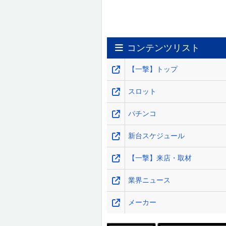
コンテンツリスト
【一撃】トップ
スロット
パチンコ
新台スケジュール
【一撃】来店・取材
業界ニュース
メーカー