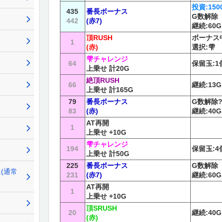
投資:150
435
番長ボーナス
G数解除
442
(赤7)
継続:60G
頂RUSH
ボーナス
1
(赤)
選択:雫
雫チャレンジ
64
保留玉:1
上乗せ 計20G
絶頂RUSH
66
継続:13G
上乗せ 計165G
79
番長ボーナス
G数解除
83
(赤)
継続:40G
AT再開
1
上乗せ +10G
雫チャレンジ
194
保留玉:4
上乗せ 計50G
225
番長ボーナス
G数解除
(通常
231
(赤7)
継続:60G
AT再開
1
上乗せ +10G
頂SRUSH
20
継続:40G
(赤)