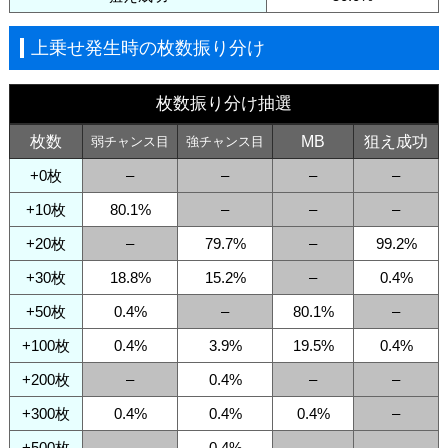
上乗せ発生時の枚数振り分け
枚数振り分け抽選
枚数
MB
狙え成功
弱チャンス目
強チャンス目
+0枚
–
–
–
–
+10枚
80.1%
–
–
–
+20枚
–
79.7%
–
99.2%
+30枚
18.8%
15.2%
–
0.4%
+50枚
0.4%
–
80.1%
–
+100枚
0.4%
3.9%
19.5%
0.4%
+200枚
–
0.4%
–
–
+300枚
0.4%
0.4%
0.4%
–
+500枚
–
0.4%
–
–