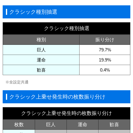
クラシック種別抽選
クラシック種別抽選
種別
振り分け
巨人
79.7%
運命
19.9%
歓喜
0.4%
※全設定共通
クラシック上乗せ発生時の枚数振り分け
クラシック上乗せ発生時の枚数振り分け
枚数
巨人
運命
歓喜