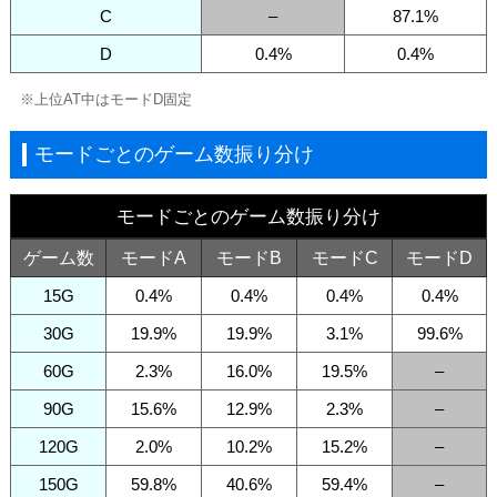
C
–
87.1%
D
0.4%
0.4%
※上位AT中はモードD固定
モードごとのゲーム数振り分け
モードごとのゲーム数振り分け
ゲーム数
モードA
モードB
モードC
モードD
15G
0.4%
0.4%
0.4%
0.4%
30G
19.9%
19.9%
3.1%
99.6%
60G
2.3%
16.0%
19.5%
–
90G
15.6%
12.9%
2.3%
–
120G
2.0%
10.2%
15.2%
–
150G
59.8%
40.6%
59.4%
–