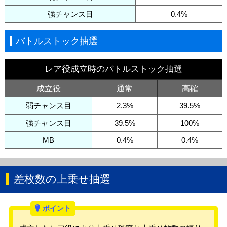
強チャンス目
0.4%
バトルストック抽選
レア役成立時のバトルストック抽選
成立役
通常
高確
弱チャンス目
2.3%
39.5%
強チャンス目
39.5%
100%
MB
0.4%
0.4%
差枚数の上乗せ抽選