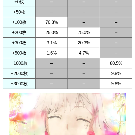
+0枚
–
–
–
+50枚
–
–
–
+100枚
70.3%
–
–
+200枚
25.0%
75.0%
–
+300枚
3.1%
20.3%
–
+500枚
1.6%
4.7%
–
+1000枚
–
–
80.5%
+2000枚
–
–
9.8%
+3000枚
–
–
9.8%