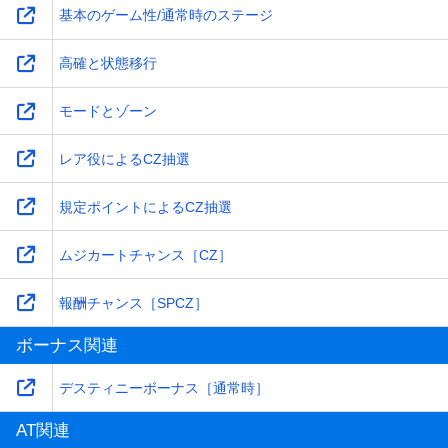
基本のゲーム性/通常時のステージ
高確と状態移行
モードとゾーン
レア役によるCZ抽選
規定ポイントによるCZ抽選
ムジカートチャンス［CZ］
報酬チャンス［SPCZ］
ボーナス関連
デスティニーボーナス［通常時］
AT関連