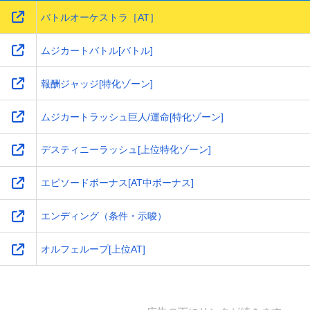
バトルオーケストラ［AT］
ムジカートバトル[バトル]
報酬ジャッジ[特化ゾーン]
ムジカートラッシュ巨人/運命[特化ゾーン]
デスティニーラッシュ[上位特化ゾーン]
エピソードボーナス[AT中ボーナス]
エンディング（条件・示唆）
オルフェループ[上位AT]