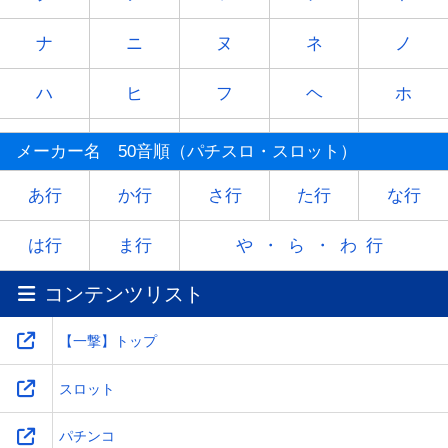
ナ
ニ
ヌ
ネ
ノ
ハ
ヒ
フ
ヘ
ホ
マ
ミ
ム
メ
モ
メーカー名 50音順（パチスロ・スロット）
ヤ
-
ユ
-
ヨ
あ行
か行
さ行
た行
な行
ラ
リ
ル
レ
ロ
は行
ま行
や・ら・わ行
コンテンツリスト
ワ
-
-
-
-
【一撃】トップ
スロット
パチンコ