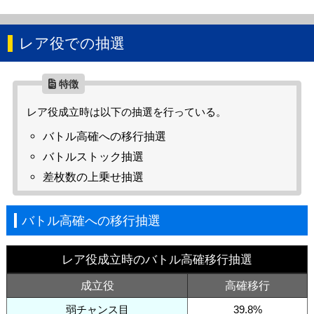
レア役での抽選
レア役成立時は以下の抽選を行っている。
バトル高確への移行抽選
バトルストック抽選
差枚数の上乗せ抽選
バトル高確への移行抽選
レア役成立時のバトル高確移行抽選
成立役
高確移行
弱チャンス目
39.8%