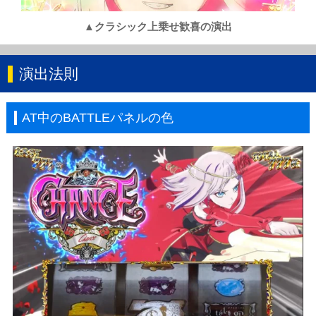
▲クラシック上乗せ歓喜の演出
演出法則
AT中のBATTLEパネルの色