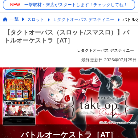
NEW
一撃取材・来店がスタートします！チェックしてね！
一撃
スロット
Ｌタクトオーパス デスティニー
バトル
【タクトオーパス（スロット/スマスロ）】バ
トルオーケストラ［AT］
Ｌタクトオーパス デスティニー
最終更新日
2026年07月29日
バトルオーケストラ［AT］