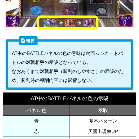
AT中のBATTLEパネルの色の意味は次回ムジカートバ
トルの対戦相手の示唆となっている。
なおあくまで対戦相手（勝利のしやすさ）の示唆のた
め、勝利時の報酬内容には影響しない。
AT中のBATTLEパネルの色の示唆
パネル色
示唆
青
基本パターン
赤
天国出現率UP