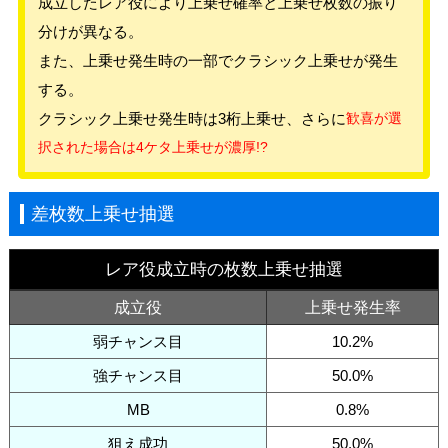
成立したレア役により上乗せ確率と上乗せ枚数の振り
分けが異なる。
また、上乗せ発生時の一部でクラシック上乗せが発生
する。
クラシック上乗せ発生時は3桁上乗せ、さらに
歓喜が選
択された場合は4ケタ上乗せが濃厚!?
差枚数上乗せ抽選
レア役成立時の枚数上乗せ抽選
成立役
上乗せ発生率
弱チャンス目
10.2%
強チャンス目
50.0%
MB
0.8%
狙え成功
50.0%