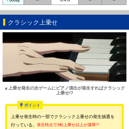
クラシック上乗せ
▲上乗せ発生の次ゲームにピアノ演出が発生すればクラシック
上乗せ!?
上乗せ発生時の一部でクラシック上乗せの発生抽選を
行っている。
発生時点で3桁上乗せ以上が濃厚!?