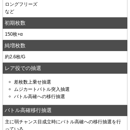
ロングフリーズ
など
初期枚数
150枚+α
純増枚数
約2.6枚/G
レア役での抽選
差枚数上乗せ抽選
ムジカートバトル突入抽選
バトル高確への移行抽選
バトル高確移行抽選
主に弱チャンス目成立時にバトル高確への移行抽選を行
っている。