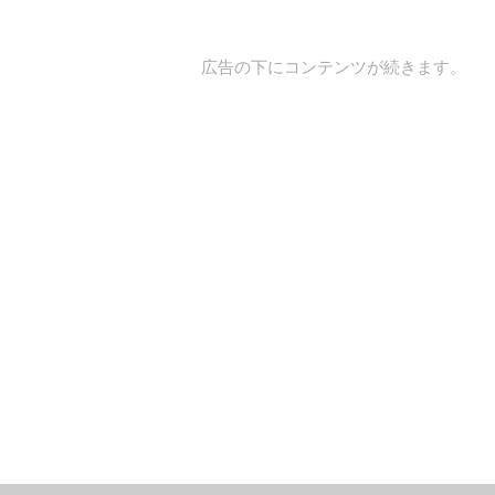
広告の下にコンテンツが続きます。