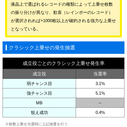
液晶上で選ばれるレコードの種類によって上乗せ枚数
の振り分けが異なり、歓喜（レインボーのレコード）
が選択されれば+1000枚以上が確約される強力な上乗せ
となっている。
クラシック上乗せの発生抽選
成立役ごとのクラシック上乗せ発生率
成立役
当選率
弱チャンス目
3.1%
強チャンス目
5.1%
MB
–
狙え成功
0.4%
※枚数上乗せ当選時に上記抽選を行う