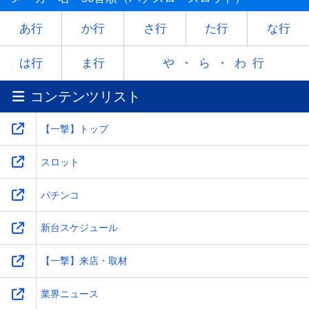
ヤ
-
ユ
-
ヨ
あ行
か行
さ行
た行
な行
ラ
リ
ル
レ
ロ
は行
ま行
や・ら・わ行
コンテンツリスト
ワ
-
-
-
-
【一撃】トップ
スロット
パチンコ
新台スケジュール
【一撃】来店・取材
業界ニュース