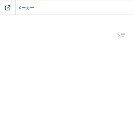
メーカー
広告