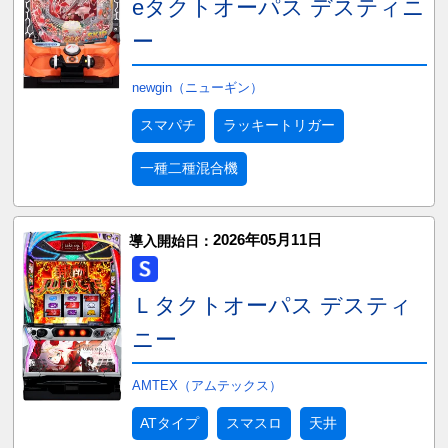
eタクトオーパス デスティニ
ー
newgin（ニューギン）
スマパチ
ラッキートリガー
一種二種混合機
2026年05月11日
導入開始日：
Ｌタクトオーパス デスティ
ニー
AMTEX（アムテックス）
ATタイプ
スマスロ
天井