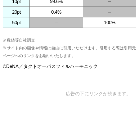
10pt
99.6%
–
20pt
0.4%
–
50pt
–
100%
※数値等自社調査
※サイト内の画像や情報は自由に引用いただけます。引用する際は引用元
ページへのリンクをお願いいたします。
©DeNA／タクトオーパスフィルハーモニック
広告の下にリンクが続きます。