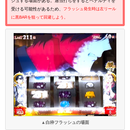
シュする場面がある。適当打ちをするとペナルティを
受ける可能性があるため、
フラッシュ発生時は左リール
に黒BARを狙って回避しよう。
▲白枠フラッシュの場面