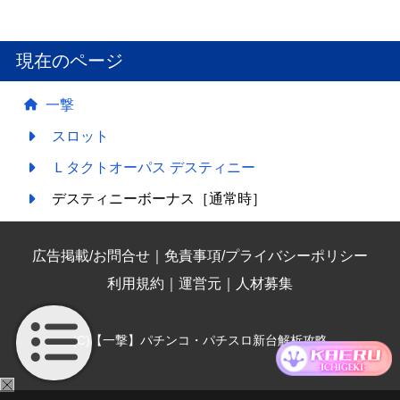
現在のページ
一撃
スロット
Ｌタクトオーパス デスティニー
デスティニーボーナス［通常時］
広告掲載/お問合せ
｜
免責事項/プライバシーポリシー
利用規約
｜
運営元
｜
人材募集
(C)【一撃】パチンコ・パチスロ新台解析攻略