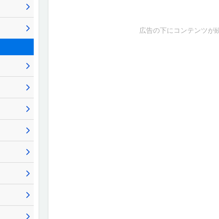
広告の下にコンテンツが