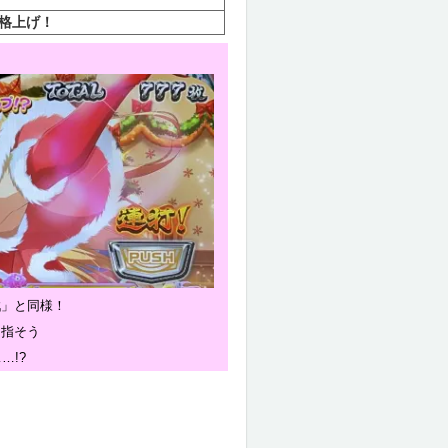
格上げ！
戦」と同様！
目指そう
…!?