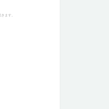
続きます。