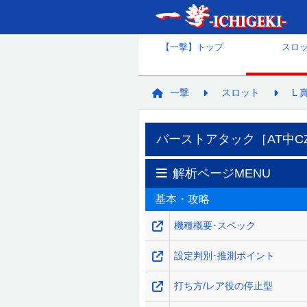
【一撃】トップ
スロ
一撃
スロット
L
バーストアタック［AT中C
解析ページMENU
基本・攻略
機種概要･スペック
設定判別･推測ポイント
打ち方/レア役の停止型