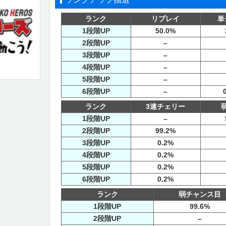
ランク
リプレイ
単
1段階UP
50.0%
2段階UP
–
3段階UP
–
4段階UP
–
5段階UP
–
6段階UP
–
ランク
3連チェリー
1段階UP
–
2段階UP
99.2%
3段階UP
0.2%
4段階UP
0.2%
5段階UP
0.2%
6段階UP
0.2%
ランク
弱チャンス目
1段階UP
99.6%
2段階UP
–