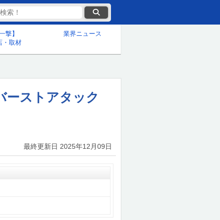
一撃】
業界ニュース
店・取材
バーストアタック
最終更新日
2025年12月09日