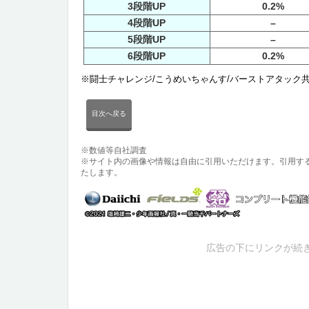
3段階UP
0.2%
4段階UP
–
5段階UP
–
6段階UP
0.2%
※闘士チャレンジ/こうめいちゃんす/バーストアタック
目次へ戻る
※数値等自社調査
※サイト内の画像や情報は自由に引用いただけます。引用す
たします。
広告の下にリンクが続