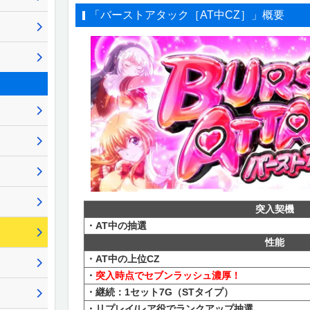
「バーストアタック［AT中CZ］」概要
］
突入契機
・AT中の抽選
性能
・AT中の上位CZ
・
突入時点でセブンラッシュ濃厚！
・継続：1セット7G（STタイプ）
・リプレイ/レア役でランクアップ抽選