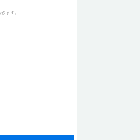
続きます。