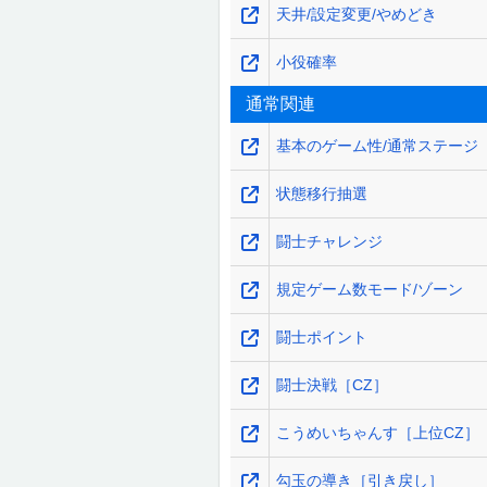
天井/設定変更/やめどき
小役確率
通常関連
基本のゲーム性/通常ステージ
状態移行抽選
闘士チャレンジ
規定ゲーム数モード/ゾーン
闘士ポイント
闘士決戦［CZ］
こうめいちゃんす［上位CZ］
勾玉の導き［引き戻し］