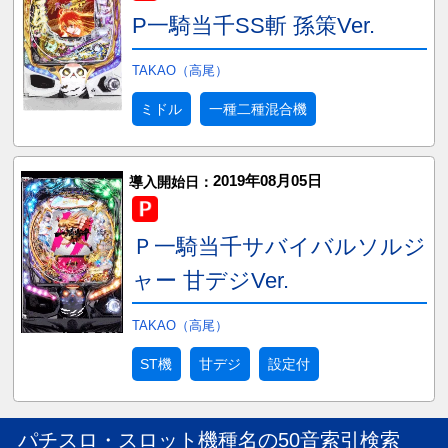
P一騎当千SS斬 孫策Ver.
TAKAO（高尾）
ミドル
一種二種混合機
2019年08月05日
導入開始日：
Ｐ一騎当千サバイバルソルジ
ャー 甘デジVer.
TAKAO（高尾）
ST機
甘デジ
設定付
パチスロ・スロット機種名の50音索引検索