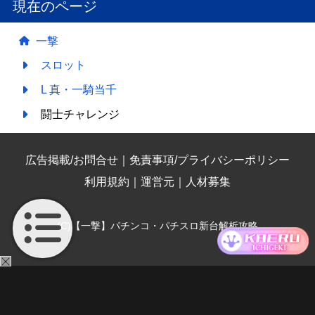
現在のページ
一撃
スロット
L 真・一騎当千
闘士チャレンジ
広告掲載/お問合せ
｜
免責事項/プライバシーポリシー
利用規約
｜
運営元
｜
人材募集
(C)【一撃】パチンコ・パチスロ新台解析攻略