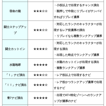
・小役以上で出現するチャンス演出
宿命の龍
★★★☆☆
・順押しで中段にリプレイがテンパイ
すればリプレイ濃厚
・対応したランクのキャラクターが出
闘士ステップアッ
★★★☆☆
現するレア役濃厚の演出
プ
・リプレイなら複数ランクアップ濃厚
・対応したランクのキャラクターが出
闘士カットイン
★★★★☆
現する演出
・出現した時点でランクアップ濃厚
・水龍のカットインが出現する演出
水龍咆哮
★★★★★
・複数ランクアップ濃厚
「！」ナビ演出
★★★☆☆
・レア役以上で出現するナビ
・レア役かつランクアップ濃厚で出現
「！！」ナビ演出
★★★★☆
するナビ
・出現でAT+特化ゾーンへのランクア
青7ナビ演出
★★★★★
ップが濃厚のナビ