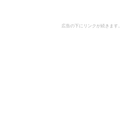
広告の下にリンクが続きます。