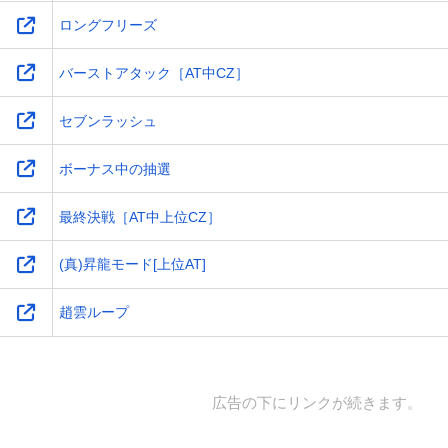
ロングフリーズ
バーストアタック［AT中CZ］
セブンラッシュ
ボーナス中の抽選
最終決戦［AT中上位CZ］
(真)昇龍モード[上位AT]
趙雲ループ
広告の下にリンクが続きます。