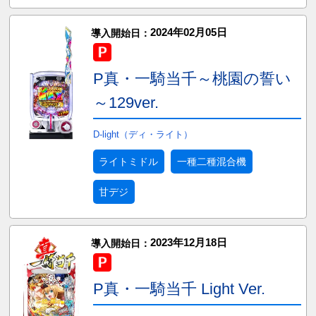
2024年02月05日
導入開始日：
P真・一騎当千～桃園の誓い
～129ver.
D-light（ディ・ライト）
ライトミドル
一種二種混合機
甘デジ
2023年12月18日
導入開始日：
P真・一騎当千 Light Ver.