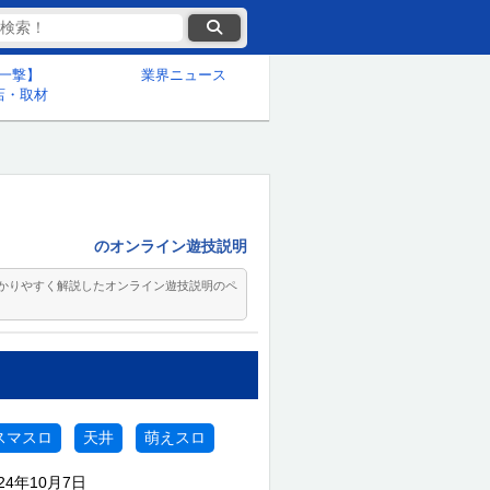
一撃】
業界ニュース
店・取材
のオンライン遊技説明
わかりやすく解説したオンライン遊技説明のペ
スマスロ
天井
萌えスロ
4年10月7日