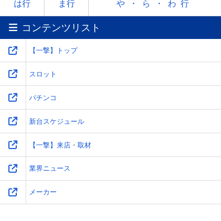
ラ
リ
ル
レ
ロ
は行
ま行
や・ら・わ行
コンテンツリスト
ワ
-
-
-
-
【一撃】トップ
スロット
パチンコ
新台スケジュール
【一撃】来店・取材
業界ニュース
メーカー