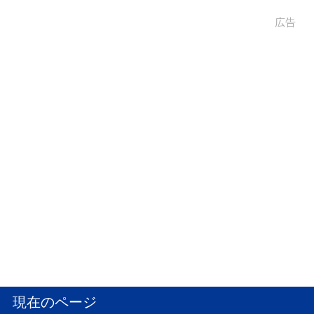
広告
現在のページ