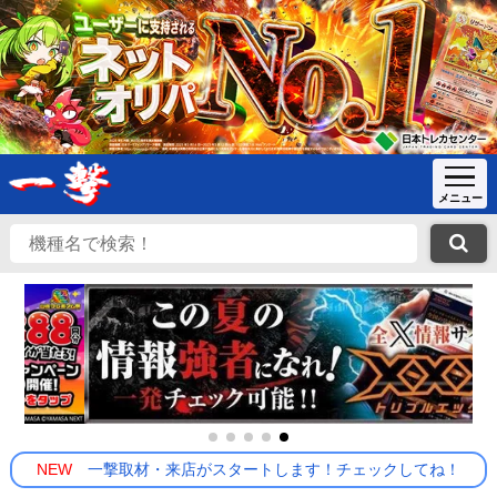
NEW
一撃取材・来店がスタートします！チェックしてね！