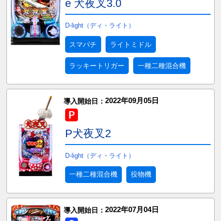
e 犬夜叉3.0
D-light（ディ・ライト）
スマパチ
ライトミドル
ラッキートリガー
一種二種混合機
2022年09月05日
導入開始日：
P犬夜叉2
D-light（ディ・ライト）
一種二種混合機
役物機
2022年07月04日
導入開始日：