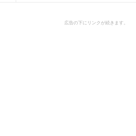
広告の下にリンクが続きます。