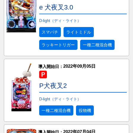
e 犬夜叉3.0
D-light（ディ・ライト）
スマパチ
ライトミドル
ラッキートリガー
一種二種混合機
2022年09月05日
導入開始日：
P犬夜叉2
D-light（ディ・ライト）
一種二種混合機
役物機
2022年07月04日
導入開始日：