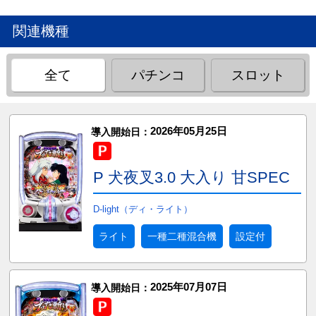
関連機種
全て
パチンコ
スロット
2026年05月25日
導入開始日：
P 犬夜叉3.0 大入り 甘SPEC
D-light（ディ・ライト）
ライト
一種二種混合機
設定付
2025年07月07日
導入開始日：