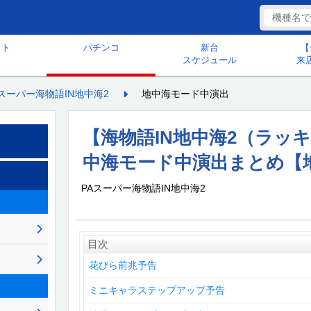
ット
パチンコ
新台
【
スケジュール
来
Aスーパー海物語IN地中海2
地中海モード中演出
【海物語IN地中海2（ラッ
中海モード中演出まとめ【地
PAスーパー海物語IN地中海2
目次
花びら前兆予告
ミニキャラステップアップ予告