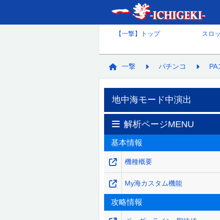
【一撃】トップ
スロ
一撃
パチンコ
P
地中海モード中演出
解析ページMENU
基本情報
機種概要
My海カスタム機能
攻略情報