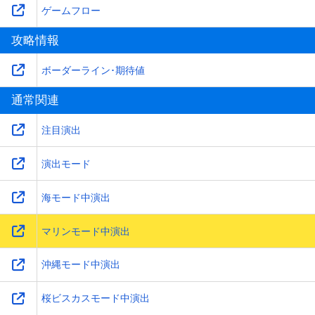
ゲームフロー
攻略情報
ボーダーライン･期待値
通常関連
注目演出
演出モード
海モード中演出
マリンモード中演出
沖縄モード中演出
桜ビスカスモード中演出