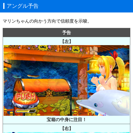
アングル予告
マリンちゃんの向かう方向で信頼度を示唆。
予告
【左】
宝箱の中身に注目！
【右】