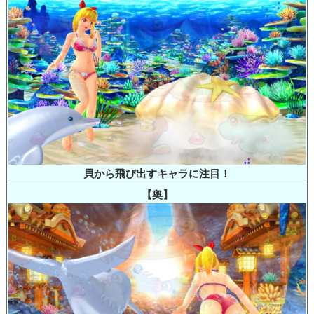
貝から飛び出すキャラに注目！
【奥】