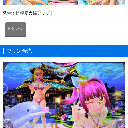
発生で信頼度大幅アップ！
目次へ戻る
ウリン合流