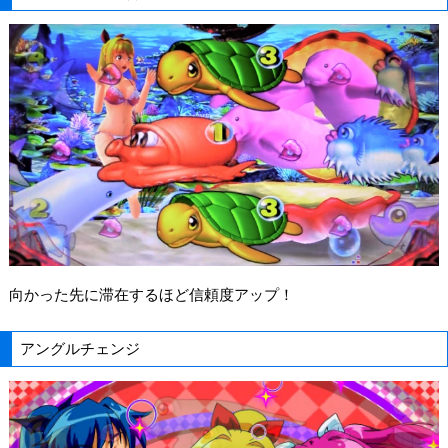
向かった先に滞在するほど信頼度アップ！
アングルチェンジ