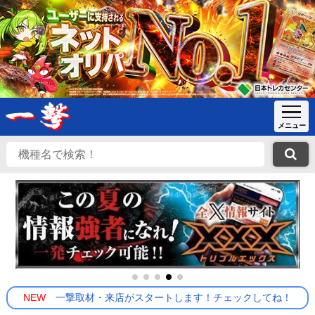
NEW
一撃取材・来店がスタートします！チェックしてね！