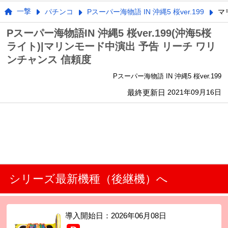
一撃
パチンコ
Pスーパー海物語 IN 沖縄5 桜ver.199
マ
Pスーパー海物語IN 沖縄5 桜ver.199(沖海5桜
ライト)|マリンモード中演出 予告 リーチ ワリ
ンチャンス 信頼度
Pスーパー海物語 IN 沖縄5 桜ver.199
最終更新日
2021年09月16日
シリーズ最新機種（後継機）へ
導入開始日：
2026年06月08日