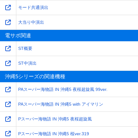
モード共通演出
大当り中演出
電サポ関連
ST概要
ST中演出
沖縄5シリーズの関連機種
PAスーパー海物語 IN 沖縄5 夜桜超旋風 99ver.
PAスーパー海物語 IN 沖縄5 with アイマリン
Pスーパー海物語 IN 沖縄5 夜桜超旋風
Pスーパー海物語 IN 沖縄5 桜ver.319