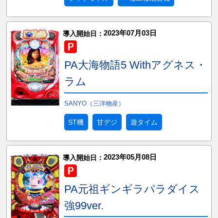
2023年07月03日
導入開始日：
PA大海物語5 Withアグネス・
ラム
SANYO（三洋物産）
ST機
甘デジ
遊タイム
2023年05月08日
導入開始日：
PA元祖ギンギラパラダイス
強99ver.