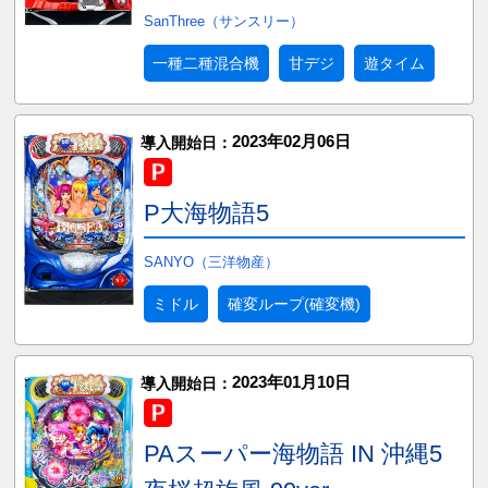
SanThree（サンスリー）
一種二種混合機
甘デジ
遊タイム
2023年02月06日
導入開始日：
P大海物語5
SANYO（三洋物産）
ミドル
確変ループ(確変機)
2023年01月10日
導入開始日：
PAスーパー海物語 IN 沖縄5