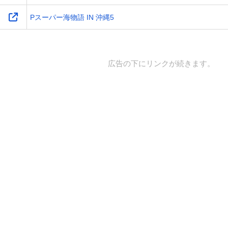
Pスーパー海物語 IN 沖縄5
広告の下にリンクが続きます。