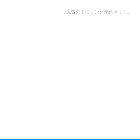
広告の下にリンクが続きます。