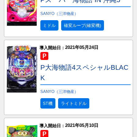
SANYO（三洋物産）
ミドル
確変ループ(確変機)
2021年05月24日
導入開始日：
P大海物語4スペシャルBLAC
K
SANYO（三洋物産）
ST機
ライトミドル
2021年05月10日
導入開始日：