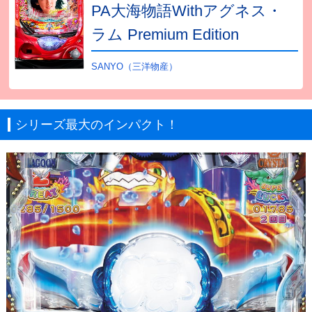
PA大海物語Withアグネス・
ラム Premium Edition
SANYO（三洋物産）
シリーズ最大のインパクト！