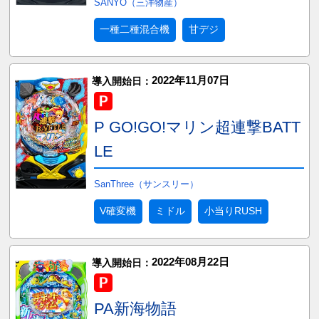
SANYO（三洋物産）
一種二種混合機
甘デジ
2022年11月07日
導入開始日：
P GO!GO!マリン超連撃BATT
LE
SanThree（サンスリー）
V確変機
ミドル
小当りRUSH
2022年08月22日
導入開始日：
PA新海物語