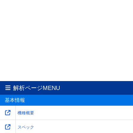
解析ページMENU
基本情報
機種概要
スペック