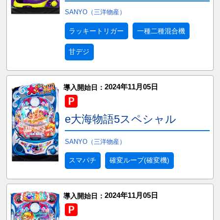
SANYO（三洋物産）
ラッキートリガー
一種二種混合機
甘デジ
2024年11月05日
導入開始日：
e大海物語5スペシャル
SANYO（三洋物産）
スマパチ
確変ループ(確変機)
2024年11月05日
導入開始日：