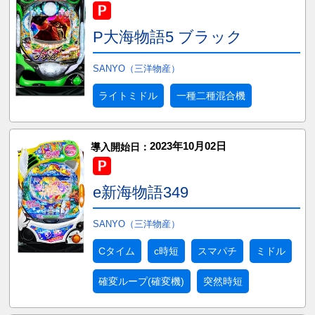
P大海物語5 ブラック
SANYO（三洋物産）
ライトミドル
一種二種混合機
2023年10月02日
導入開始日：
e新海物語349
SANYO（三洋物産）
Cタイム
c時短
スマパチ
ミドル
確変ループ(確変機)
突然時短