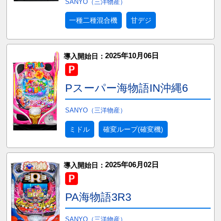
SANYO（三洋物産）
一種二種混合機
甘デジ
2025年10月06日
導入開始日：
Pスーパー海物語IN沖縄6
SANYO（三洋物産）
ミドル
確変ループ(確変機)
2025年06月02日
導入開始日：
PA海物語3R3
SANYO（三洋物産）