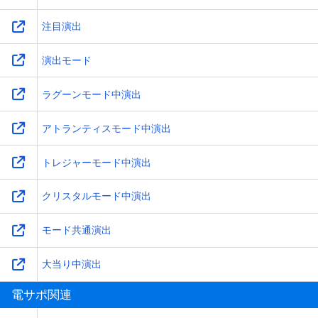
注目演出
演出モード
ラグーンモード中演出
アトランティスモード中演出
トレジャーモード中演出
クリスタルモード中演出
モード共通演出
大当り中演出
電サポ関連