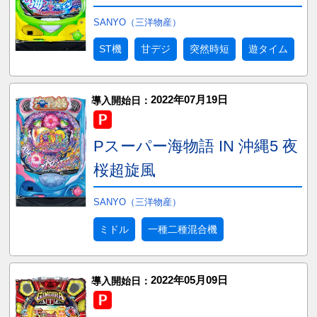
SANYO（三洋物産）
ST機
甘デジ
突然時短
遊タイム
2022年07月19日
導入開始日：
Pスーパー海物語 IN 沖縄5 夜
桜超旋風
SANYO（三洋物産）
ミドル
一種二種混合機
2022年05月09日
導入開始日：