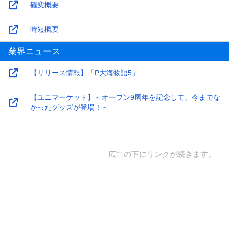
確変概要
時短概要
業界ニュース
【リリース情報】「P大海物語5」
【ユニマーケット】～オープン9周年を記念して、今までな
かったグッズが登場！～
広告の下にリンクが続きます。