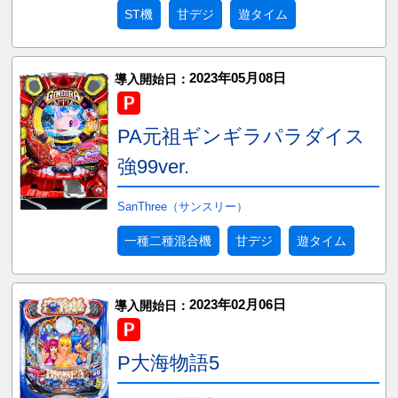
ST機
甘デジ
遊タイム
2023年05月08日
導入開始日：
PA元祖ギンギラパラダイス
強99ver.
SanThree（サンスリー）
一種二種混合機
甘デジ
遊タイム
2023年02月06日
導入開始日：
P大海物語5