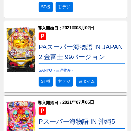
ST機
甘デジ
2021年08月02日
導入開始日：
PAスーパー海物語 IN JAPAN
2 金富士 99バージョン
SANYO（三洋物産）
ST機
甘デジ
遊タイム
2021年07月05日
導入開始日：
Pスーパー海物語 IN 沖縄5