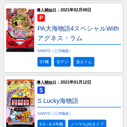
2021年02月08日
導入開始日：
PA大海物語4スペシャルWith
アグネス・ラム
SANYO（三洋物産）
ST機
甘デジ
遊タイム
2021年01月12日
導入開始日：
S Lucky海物語
SANYO（三洋物産）
6.0～6.4号機
ノーマル(A)タイプ