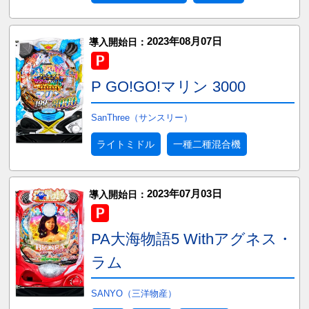
2023年08月07日
導入開始日：
P GO!GO!マリン 3000
SanThree（サンスリー）
ライトミドル
一種二種混合機
2023年07月03日
導入開始日：
PA大海物語5 Withアグネス・
ラム
SANYO（三洋物産）