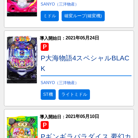
SANYO（三洋物産）
ミドル
確変ループ(確変機)
2021年05月24日
導入開始日：
P大海物語4スペシャルBLAC
K
SANYO（三洋物産）
ST機
ライトミドル
2021年05月10日
導入開始日：
Pギンギラパラダイス 夢幻カ