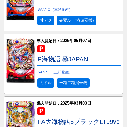
SANYO（三洋物産）
甘デジ
確変ループ(確変機)
2025年05月07日
導入開始日：
P海物語 極JAPAN
SANYO（三洋物産）
ミドル
一種二種混合機
2025年03月03日
導入開始日：
PA大海物語5ブラックLT99ve