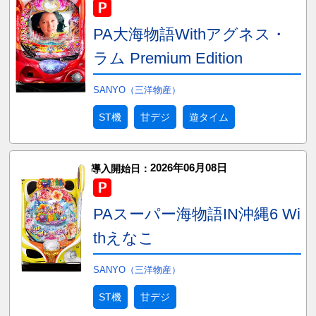
PA大海物語Withアグネス・
ラム Premium Edition
SANYO（三洋物産）
ST機
甘デジ
遊タイム
2026年06月08日
導入開始日：
PAスーパー海物語IN沖縄6 Wi
thえなこ
SANYO（三洋物産）
ST機
甘デジ