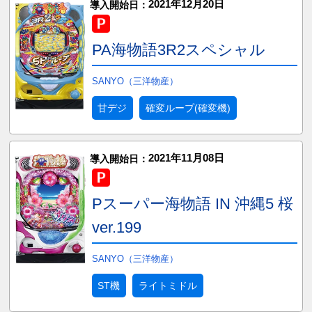
2021年12月20日
導入開始日：
PA海物語3R2スペシャル
SANYO（三洋物産）
甘デジ
確変ループ(確変機)
2021年11月08日
導入開始日：
Pスーパー海物語 IN 沖縄5 桜
ver.199
SANYO（三洋物産）
ST機
ライトミドル