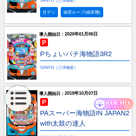
SANYO（三洋物産）
甘デジ
確変ループ(確変機)
2020年01月06日
導入開始日：
Pちょいパチ海物語3R2
SANYO（三洋物産）
2019年10月07日
導入開始日：
PAスーパー海物語IN JAPAN2
with太鼓の達人