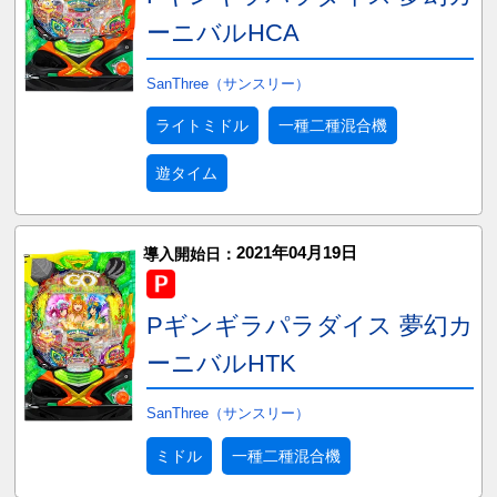
ーニバルHCA
SanThree（サンスリー）
ライトミドル
一種二種混合機
遊タイム
2021年04月19日
導入開始日：
Pギンギラパラダイス 夢幻カ
ーニバルHTK
SanThree（サンスリー）
ミドル
一種二種混合機