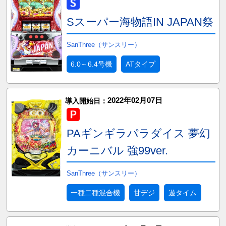
Sスーパー海物語IN JAPAN祭
SanThree（サンスリー）
6.0～6.4号機
ATタイプ
2022年02月07日
導入開始日：
PAギンギラパラダイス 夢幻
カーニバル 強99ver.
SanThree（サンスリー）
一種二種混合機
甘デジ
遊タイム