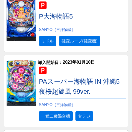
P大海物語5
SANYO（三洋物産）
ミドル
確変ループ(確変機)
2023年01月10日
導入開始日：
PAスーパー海物語 IN 沖縄5
夜桜超旋風 99ver.
SANYO（三洋物産）
一種二種混合機
甘デジ