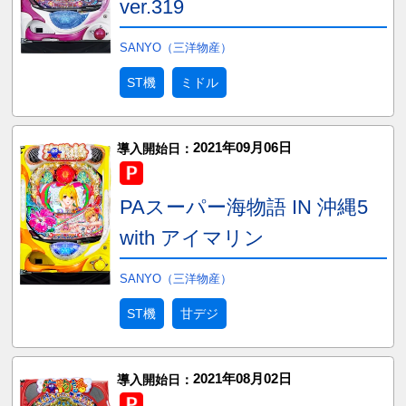
ver.319
SANYO（三洋物産）
ST機
ミドル
2021年09月06日
導入開始日：
PAスーパー海物語 IN 沖縄5
with アイマリン
SANYO（三洋物産）
ST機
甘デジ
2021年08月02日
導入開始日：