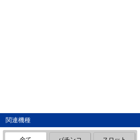
関連機種
全て
パチンコ
スロット