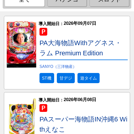
2026年09月07日
導入開始日：
PA大海物語Withアグネス・
ラム Premium Edition
SANYO（三洋物産）
ST機
甘デジ
遊タイム
2026年06月08日
導入開始日：
PAスーパー海物語IN沖縄6 Wi
thえなこ