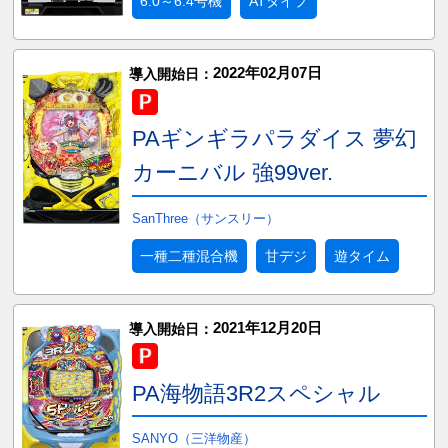
6.0～6.4号機
ATタイプ
2022年02月07日
導入開始日：
PAギンギラパラダイス 夢幻
カーニバル 強99ver.
SanThree（サンスリー）
一種二種混合機
甘デジ
遊タイム
2021年12月20日
導入開始日：
PA海物語3R2スペシャル
SANYO（三洋物産）