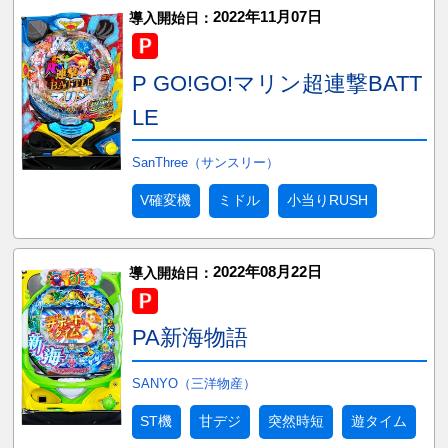
2022年11月07日
導入開始日：
P GO!GO!マリン超連撃BATT
LE
SanThree（サンスリー）
V確変機
ミドル
小当りRUSH
2022年08月22日
導入開始日：
PA新海物語
SANYO（三洋物産）
ST機
甘デジ
突然時短
遊タイム