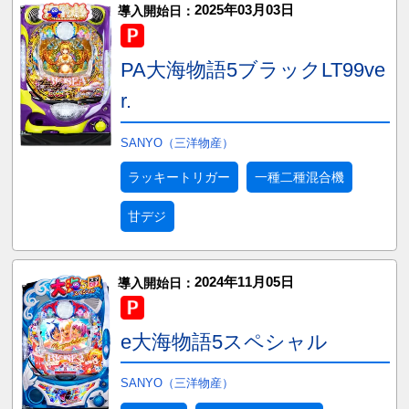
2025年03月03日
導入開始日：
PA大海物語5ブラックLT99ve
r.
SANYO（三洋物産）
ラッキートリガー
一種二種混合機
甘デジ
2024年11月05日
導入開始日：
e大海物語5スペシャル
SANYO（三洋物産）