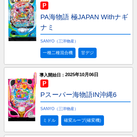
PA海物語 極JAPAN Withナギ
ナミ
SANYO（三洋物産）
一種二種混合機
甘デジ
2025年10月06日
導入開始日：
Pスーパー海物語IN沖縄6
SANYO（三洋物産）
ミドル
確変ループ(確変機)