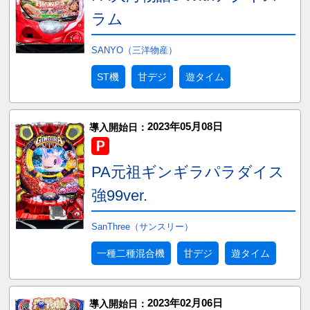
ラム
SANYO（三洋物産）
ST機
甘デジ
遊タイム
2023年05月08日
導入開始日：
PA元祖ギンギラパラダイス
強99ver.
SanThree（サンスリー）
一種二種混合機
甘デジ
遊タイム
2023年02月06日
導入開始日：