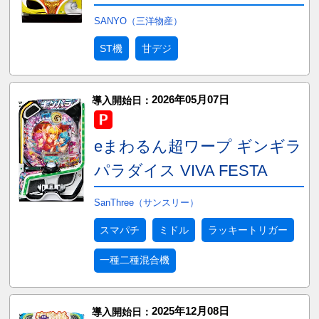
SANYO（三洋物産）
ST機
甘デジ
2026年05月07日
導入開始日：
eまわるん超ワープ ギンギラ
パラダイス VIVA FESTA
SanThree（サンスリー）
スマパチ
ミドル
ラッキートリガー
一種二種混合機
2025年12月08日
導入開始日：