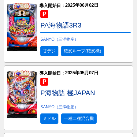
2025年06月02日
導入開始日：
PA海物語3R3
SANYO（三洋物産）
甘デジ
確変ループ(確変機)
2025年05月07日
導入開始日：
P海物語 極JAPAN
SANYO（三洋物産）
ミドル
一種二種混合機