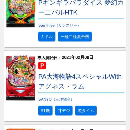
Pギンギラパラダイス 夢幻カ
ーニバルHTK
SanThree（サンスリー）
ミドル
一種二種混合機
2021年02月08日
導入開始日：
PA大海物語4スペシャルWith
アグネス・ラム
SANYO（三洋物産）
ST機
甘デジ
遊タイム