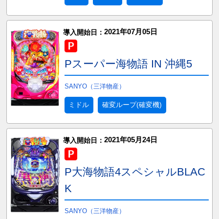
2021年07月05日
導入開始日：
Pスーパー海物語 IN 沖縄5
SANYO（三洋物産）
ミドル
確変ループ(確変機)
2021年05月24日
導入開始日：
P大海物語4スペシャルBLAC
K
SANYO（三洋物産）