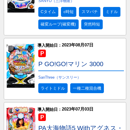
SANYO（三洋物産）
Cタイム
c時短
スマパチ
ミドル
確変ループ(確変機)
突然時短
2023年08月07日
導入開始日：
P GO!GO!マリン 3000
SanThree（サンスリー）
ライトミドル
一種二種混合機
2023年07月03日
導入開始日：
PA大海物語5 Withアグネス・