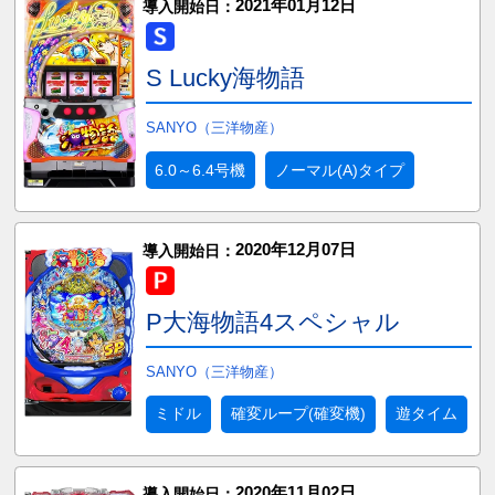
2021年01月12日
導入開始日：
S Lucky海物語
SANYO（三洋物産）
6.0～6.4号機
ノーマル(A)タイプ
2020年12月07日
導入開始日：
P大海物語4スペシャル
SANYO（三洋物産）
ミドル
確変ループ(確変機)
遊タイム
2020年11月02日
導入開始日：