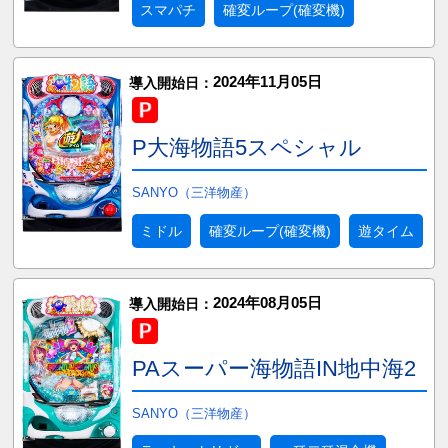
スマパチ
確変ループ(確変機)
2024年11月05日
導入開始日：
P大海物語5スペシャル
SANYO（三洋物産）
ミドル
確変ループ(確変機)
遊タイム
2024年08月05日
導入開始日：
PAスーパー海物語IN地中海2
SANYO（三洋物産）