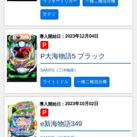
ラッキートリガー
一種二種混合機
甘デジ
2023年12月04日
導入開始日：
P大海物語5 ブラック
SANYO（三洋物産）
ライトミドル
一種二種混合機
2023年10月02日
導入開始日：
e新海物語349