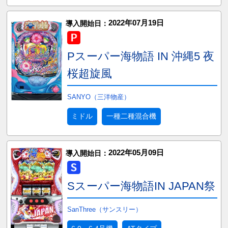
2022年07月19日
導入開始日：
Pスーパー海物語 IN 沖縄5 夜
桜超旋風
SANYO（三洋物産）
ミドル
一種二種混合機
2022年05月09日
導入開始日：
Sスーパー海物語IN JAPAN祭
SanThree（サンスリー）