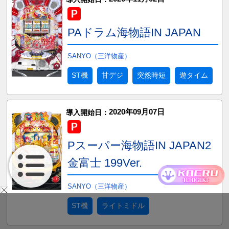
PAドラム海物語IN JAPAN
SANYO（三洋物産）
ST機
甘デジ
突然時短
遊タイム
2020年09月07日
導入開始日：
Pスーパー海物語IN JAPAN2
金富士 199Ver.
SANYO（三洋物産）
ST機
ライトミドル