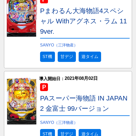
Pまわるん大海物語4スペシ
ャル Withアグネス・ラム 11
9ver.
SANYO（三洋物産）
ST機
甘デジ
遊タイム
2021年08月02日
導入開始日：
PAスーパー海物語 IN JAPAN
2 金富士 99バージョン
SANYO（三洋物産）
ST機
甘デジ
遊タイム