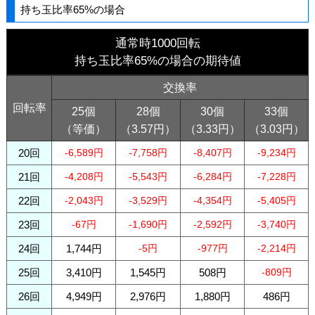
持ち玉比率65%の場合
通常時1000回転
持ち玉比率65%の場合の期待値
交換率
回転率
25個
28個
30個
33個
（等価）
（3.57円）
（3.33円）
（3.03円）
20回
-6,589円
-7,758円
-8,407円
-9,234円
21回
-4,208円
-5,543円
-6,284円
-7,228円
22回
-2,043円
-3,529円
-4,354円
-5,405円
23回
-67円
-1,690円
-2,592円
-3,740円
24回
1,744円
-5円
-977円
-2,214円
25回
3,410円
1,545円
508円
-809円
26回
4,949円
2,976円
1,880円
486円