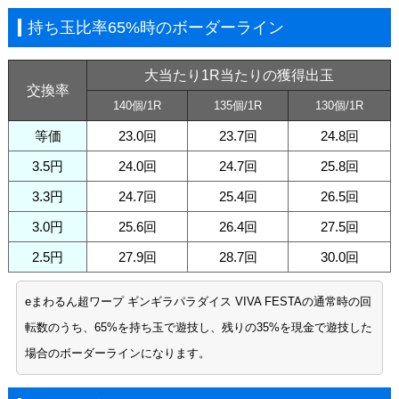
持ち玉比率65%時のボーダーライン
大当たり1R当たりの獲得出玉
交換率
140個/1R
135個/1R
130個/1R
等価
23.0回
23.7回
24.8回
3.5円
24.0回
24.7回
25.8回
3.3円
24.7回
25.4回
26.5回
3.0円
25.6回
26.4回
27.5回
2.5円
27.9回
28.7回
30.0回
eまわるん超ワープ ギンギラパラダイス VIVA FESTAの通常時の回
転数のうち、65%を持ち玉で遊技し、残りの35%を現金で遊技した
場合のボーダーラインになります。