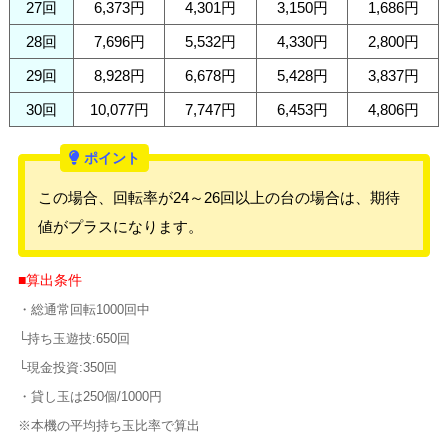
27回
6,373円
4,301円
3,150円
1,686円
28回
7,696円
5,532円
4,330円
2,800円
29回
8,928円
6,678円
5,428円
3,837円
30回
10,077円
7,747円
6,453円
4,806円
この場合、回転率が24～26回以上の台の場合は、期待
値がプラスになります。
■算出条件
・総通常回転1000回中
└持ち玉遊技:650回
└現金投資:350回
・貸し玉は250個/1000円
※本機の平均持ち玉比率で算出