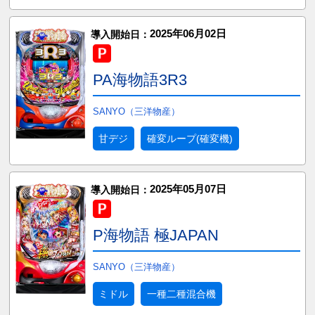
2025年06月02日
導入開始日：
PA海物語3R3
SANYO（三洋物産）
甘デジ
確変ループ(確変機)
2025年05月07日
導入開始日：
P海物語 極JAPAN
SANYO（三洋物産）
ミドル
一種二種混合機