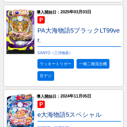
2025年03月03日
導入開始日：
PA大海物語5ブラックLT99ve
r.
SANYO（三洋物産）
ラッキートリガー
一種二種混合機
甘デジ
2024年11月05日
導入開始日：
e大海物語5スペシャル