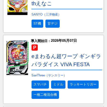
thえなこ
SANYO（三洋物産）
ST機
甘デジ
2026年05月07日
導入開始日：
eまわるん超ワープ ギンギラ
パラダイス VIVA FESTA
SanThree（サンスリー）
スマパチ
ミドル
ラッキートリガー
一種二種混合機