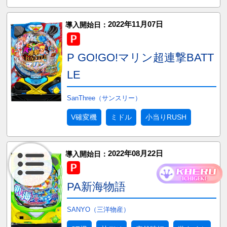
2022年11月07日
導入開始日：
P GO!GO!マリン超連撃BATT
LE
SanThree（サンスリー）
V確変機
ミドル
小当りRUSH
2022年08月22日
導入開始日：
PA新海物語
SANYO（三洋物産）