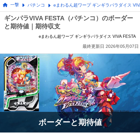
一撃
パチンコ
eまわるん超ワープ ギンギラパラダイス VIVA 
ギンパラVIVA FESTA（パチンコ）のボーダー
と期待値｜期待収支
eまわるん超ワープ ギンギラパラダイス VIVA FESTA
最終更新日
2026年05月07日
ボーダーと期待値