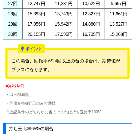
27回
12,747円
11,381円
10,622円
9,657円
28回
15,393円
13,743円
12,827円
11,661円
29回
17,856円
15,942円
14,880円
13,527円
30回
20,155円
17,995円
16,795円
15,268円
この場合、回転率が24回以上の台の場合は、期待値が
プラスになります。
■算出条件
・出玉増減無し
・等価交換or貯玉のみで遊技
※上記条件のどちらかに当てはまれば持ち玉比率100%
持ち玉比率65%の場合