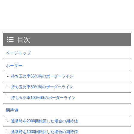
目次
ページトップ
ボーダー
持ち玉比率65%時のボーダーライン
持ち玉比率80%時のボーダーライン
持ち玉比率100%時のボーダーライン
期待値
通常時を2000回転回した場合の期待値
通常時を1000回転回した場合の期待値