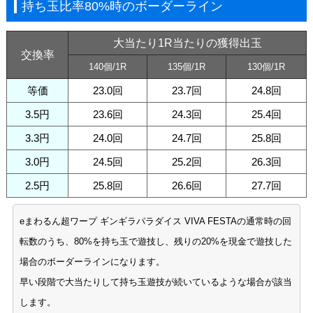
持ち玉比率80%時のボーダーライン
大当たり1R当たりの獲得出玉
交換率
140個/1R
135個/1R
130個/1R
等価
23.0回
23.7回
24.8回
3.5円
23.6回
24.3回
25.4回
3.3円
24.0回
24.7回
25.8回
3.0円
24.5回
25.2回
26.3回
2.5円
25.8回
26.6回
27.7回
eまわるん超ワープ ギンギラパラダイス VIVA FESTAの通常時の回
転数のうち、80%を持ち玉で遊技し、残りの20%を現金で遊技した
場合のボーダーラインになります。
早い段階で大当たりして持ち玉遊技が続いているような場合が該当
します。