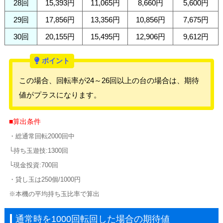
28回
15,393円
11,065円
8,660円
5,600円
29回
17,856円
13,356円
10,856円
7,675円
30回
20,155円
15,495円
12,906円
9,612円
この場合、回転率が24～26回以上の台の場合は、期待
値がプラスになります。
■算出条件
・総通常回転2000回中
└持ち玉遊技:1300回
└現金投資:700回
・貸し玉は250個/1000円
※本機の平均持ち玉比率で算出
通常時を1000回転回した場合の期待値