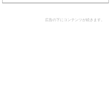
広告の下にコンテンツが続きます。