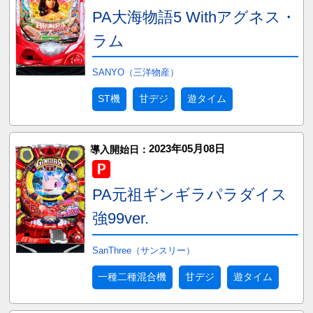
PA大海物語5 Withアグネス・
ラム
SANYO（三洋物産）
ST機
甘デジ
遊タイム
2023年05月08日
導入開始日：
PA元祖ギンギラパラダイス
強99ver.
SanThree（サンスリー）
一種二種混合機
甘デジ
遊タイム