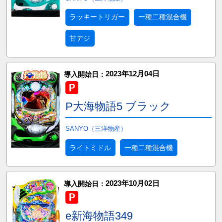
ラッキートリガー
一種二種混合機
甘デジ
2023年12月04日
導入開始日：
P大海物語5 ブラック
SANYO（三洋物産）
ライトミドル
一種二種混合機
2023年10月02日
導入開始日：
e新海物語349