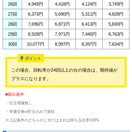
26回
4,949円
4,418円
4,124円
3,749円
27回
6,373円
5,690円
5,311円
4,828円
28回
7,696円
6,871円
6,413円
5,830円
29回
8,928円
7,971円
7,440円
6,763円
30回
10,077円
8,997円
8,397円
7,634円
この場合、回転率が24回以上の台の場合は、期待値が
プラスになります。
■算出条件
・出玉増減無し
・等価交換or貯玉のみで遊技
※上記条件のどちらかに当てはまれば持ち玉比率100%