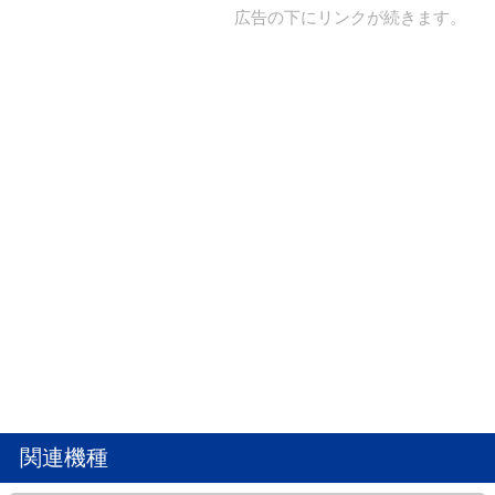
広告の下にリンクが続きます。
関連機種