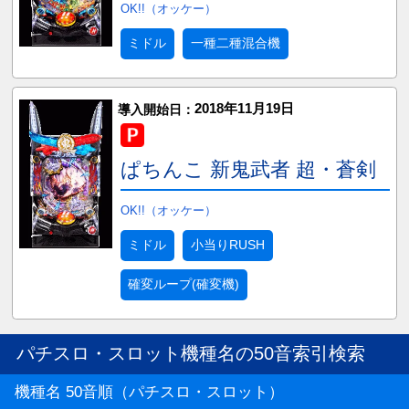
OK!!（オッケー）
ミドル
一種二種混合機
2018年11月19日
導入開始日：
ぱちんこ 新鬼武者 超・蒼剣
OK!!（オッケー）
ミドル
小当りRUSH
確変ループ(確変機)
パチスロ・スロット機種名の50音索引検索
機種名 50音順（パチスロ・スロット）