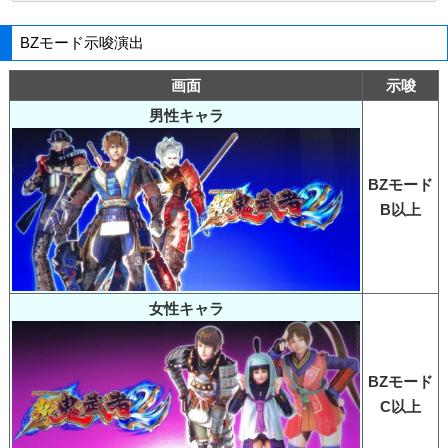
BZモード示唆演出
画面
示唆
男性キャラ
BZモード
B以上
女性キャラ
BZモード
C以上