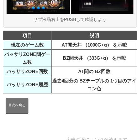
サブ液晶右上をPUSHして確認しよう
項目
説明
現在のゲーム数
AT間天井 （1000G+α） を示唆
バッサリZONE間ゲー
BZ間天井 （333G+α） を示唆
ム数
バッサリZONE回数
AT間の BZ回数
過去4回分の BZテーブルの 1つ目のアイ
バッサリZONE履歴
コン色
目次へ戻る
広告の下にリンクが続きます。