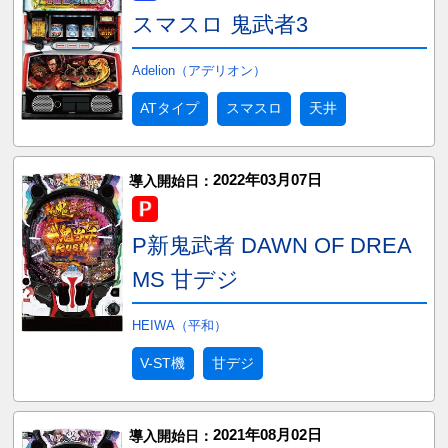
スマスロ 鬼武者3
Adelion（アデリオン）
ATタイプ
スマスロ
天井
2022年03月07日
導入開始日：
P新鬼武者 DAWN OF DREA
MS 甘デジ
HEIWA（平和）
V-ST機
甘デジ
2021年08月02日
導入開始日：