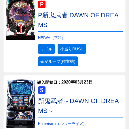
P新鬼武者 DAWN OF DREA
MS
HEIWA（平和）
ミドル
小当りRUSH
確変ループ(確変機)
2020年03月23日
導入開始日：
新鬼武者～DAWN OF DREA
MS～
Enterrise（エンターライズ）