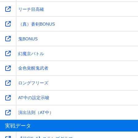
リーチ目高確
（真）蒼剣BONUS
鬼BONUS
幻魔京バトル
金色覚醒鬼武者
ロングフリーズ
AT中の設定示唆
演出法則（AT中）
実戦データ