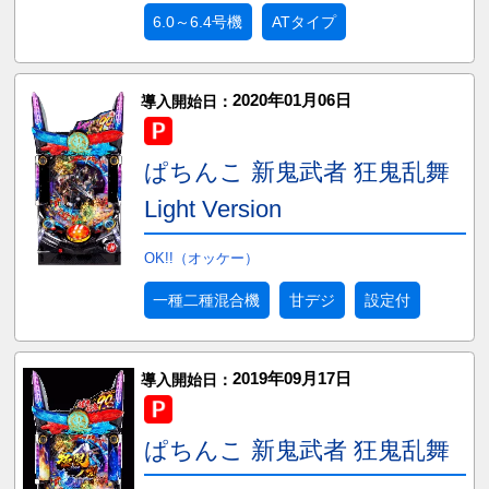
6.0～6.4号機
ATタイプ
2020年01月06日
導入開始日：
ぱちんこ 新鬼武者 狂鬼乱舞
Light Version
OK!!（オッケー）
一種二種混合機
甘デジ
設定付
2019年09月17日
導入開始日：
ぱちんこ 新鬼武者 狂鬼乱舞