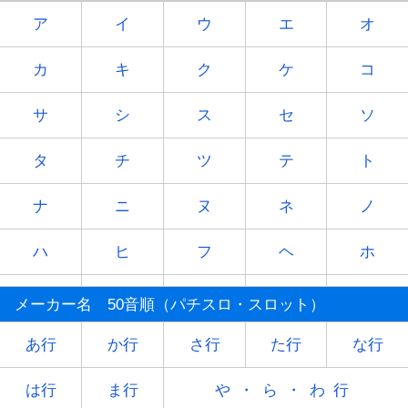
ア
イ
ウ
エ
オ
カ
キ
ク
ケ
コ
サ
シ
ス
セ
ソ
タ
チ
ツ
テ
ト
ナ
ニ
ヌ
ネ
ノ
ハ
ヒ
フ
ヘ
ホ
マ
ミ
ム
メ
モ
メーカー名 50音順（パチスロ・スロット）
ヤ
-
ユ
-
ヨ
あ行
か行
さ行
た行
な行
ラ
リ
ル
レ
ロ
は行
ま行
や・ら・わ行