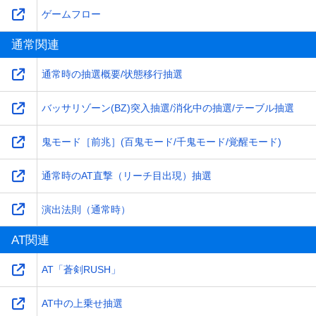
ゲームフロー
通常関連
通常時の抽選概要/状態移行抽選
バッサリゾーン(BZ)突入抽選/消化中の抽選/テーブル抽選
鬼モード［前兆］(百鬼モード/千鬼モード/覚醒モード)
通常時のAT直撃（リーチ目出現）抽選
演出法則（通常時）
AT関連
AT「蒼剣RUSH」
AT中の上乗せ抽選