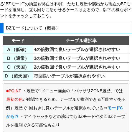
る“BZモード”の抽選も現在は不明） ただし履歴や演出から現在のBZモ
ードを推測し、立ち回りに活かせるケースはあるので、以下の様なポイ
ントをチェックしておこう。
BZモードについて（概要）
モード
テーブル選択率
A （低確）
4の倍数回で良いテーブルが選択されやすい
B （通常）
3の倍数回で良いテーブルが選択されやすい
C （天国）
2の倍数回で良いテーブルが選択されやすい
D （超天国）
毎回良いテーブルが選択されやすい
■POINT
・履歴で1メニュー画面の「バッサリZONE履歴」では
最初の色
が確認できるため、テーブルが推測できる可能性がある
例）履歴で1回おきに良いテーブルが選択されている⇒
モードC
かも!?
・アイキャッチなどの演出でもBZモードや次回BZテーブ
ルを推測できる可能性もあり