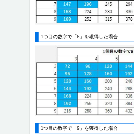
1つ目の数字で「8」を獲得した場合
1つ目の数字で「9」を獲得した場合