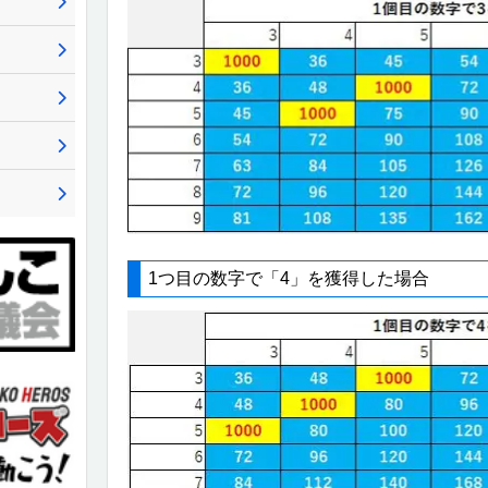
1つ目の数字で「4」を獲得した場合