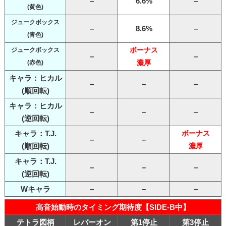
–
6.6%
–
(黄色)
ジュークボックス
–
8.6%
–
(青色)
ボーナス
ジュークボックス
–
–
濃厚
(赤色)
キャラ：ヒカル
–
–
–
(順回転)
キャラ：ヒカル
–
–
–
(逆回転)
キャラ：T.J.
ボーナス
–
–
(順回転)
濃厚
キャラ：T.J.
–
–
–
(逆回転)
Wキャラ
–
–
–
高音始動時のタイミング期待度【SIDE-B中】
テトラ図柄
レバーオン
第1停止
第3停止