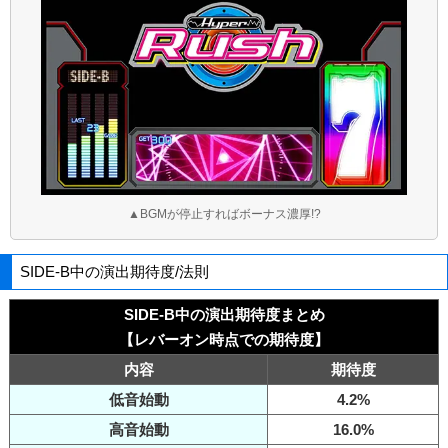
▲BGMが停止すればボーナス濃厚!?
SIDE-B中の演出期待度/法則
SIDE-B中の演出期待度まとめ
【レバーオン時点での期待度】
内容
期待度
低音始動
4.2%
高音始動
16.0%