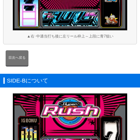
▲右･中適当打ち後に左リール枠上～上段に青7狙い
目次へ戻る
SIDE-Bについて