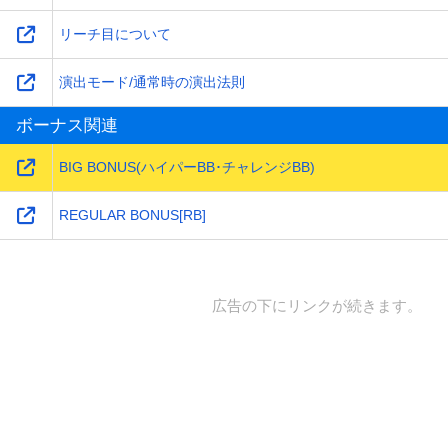
リーチ目について
演出モード/通常時の演出法則
ボーナス関連
BIG BONUS(ハイパーBB･チャレンジBB)
REGULAR BONUS[RB]
広告の下にリンクが続きます。