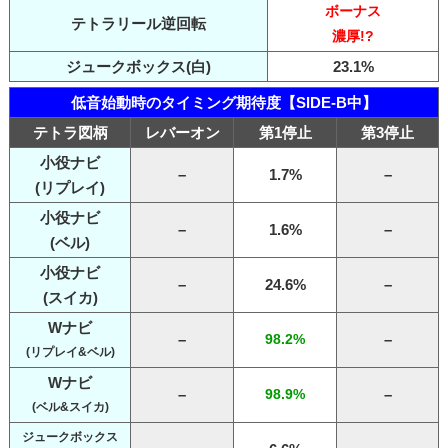
ボーナス
テトラリール逆回転
濃厚!?
ジュークボックス(白)
23.1%
低音始動時のタイミング期待度【SIDE-B中】
テトラ図柄
レバーオン
第1停止
第3停止
小役ナビ
–
1.7%
–
(リプレイ)
小役ナビ
–
1.6%
–
(ベル)
小役ナビ
–
24.6%
–
(スイカ)
Wナビ
–
98.2%
–
(リプレイ&ベル)
Wナビ
–
98.9%
–
(ベル&スイカ)
ジュークボックス