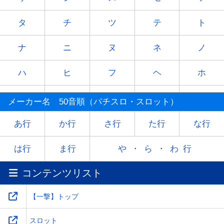
タ
チ
ツ
テ
ト
ナ
ニ
ヌ
ネ
ノ
ハ
ヒ
フ
ヘ
ホ
マ
ミ
ム
メ
モ
メーカー名 50音順（パチスロ・スロット）
ヤ
-
ユ
-
ヨ
あ行
か行
さ行
た行
な行
ラ
リ
ル
レ
ロ
は行
ま行
や・ら・わ行
コンテンツリスト
ワ
-
-
-
-
【一撃】トップ
スロット