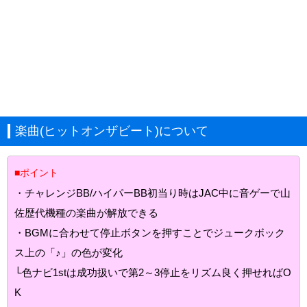
楽曲(ヒットオンザビート)について
■ポイント
・チャレンジBB/ハイパーBB初当り時はJAC中に音ゲーで山
佐歴代機種の楽曲が解放できる
・BGMに合わせて停止ボタンを押すことでジュークボック
ス上の「♪」の色が変化
└色ナビ1stは成功扱いで第2～3停止をリズム良く押せればO
K