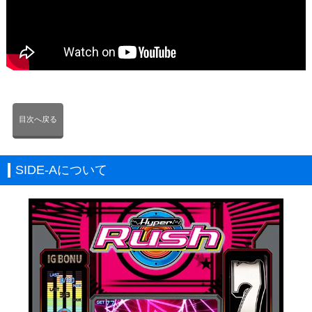
目次へ戻る
SIDE-Aについて