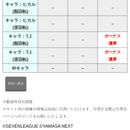
キャラ：ヒカル
–
–
–
(順回転)
キャラ：ヒカル
–
–
–
(逆回転)
キャラ：T.J.
ボーナス
–
–
(順回転)
濃厚
キャラ：T.J.
ボーナス
–
–
(逆回転)
濃厚
Wキャラ
–
–
–
目次へ戻る
※数値等自社調査
※サイト内の画像や情報は自由に引用いただけます。引用する際は引用元
ページへのリンクをお願いいたします。
©SEVENLEAGUE ©YAMASA NEXT