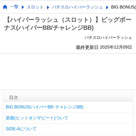
一撃
スロット
パチスロハイパーラッシュ
BIG BONU
【ハイパーラッシュ（スロット）】ビッグボー
ナス(ハイパーBB/チャレンジBB)
パチスロハイパーラッシュ
最終更新日
2025年12月09日
目次
BIG BONUS(ハイパーBB･チャレンジBB)
楽曲(ヒットオンザビート)ついて
SIDE-Aについて