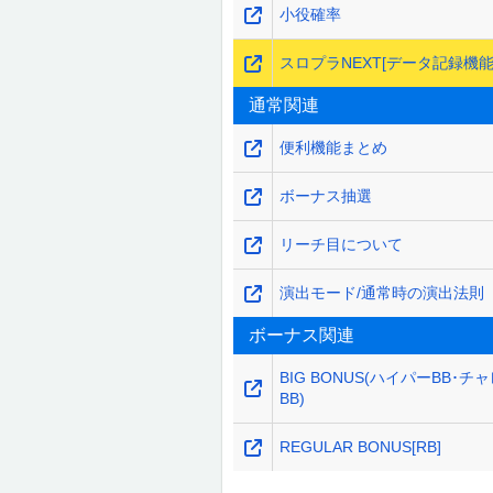
小役確率
スロプラNEXT[データ記録機能
通常関連
便利機能まとめ
ボーナス抽選
リーチ目について
演出モード/通常時の演出法則
ボーナス関連
BIG BONUS(ハイパーBB･チ
BB)
REGULAR BONUS[RB]