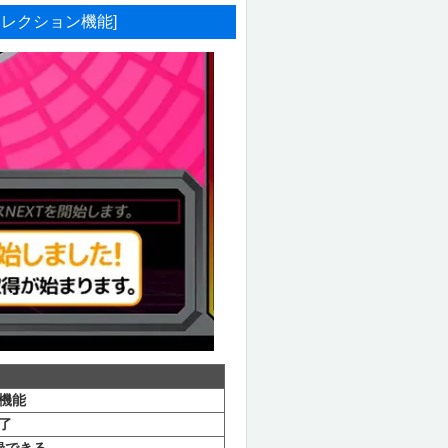
コレクション機能]
機能
了
録できる