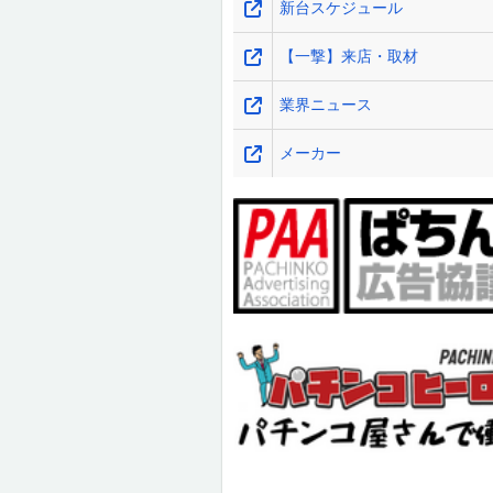
新台スケジュール
【一撃】来店・取材
業界ニュース
メーカー