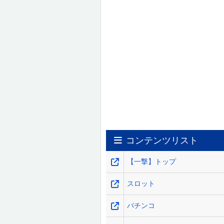
コンテンツリスト
【一撃】トップ
スロット
パチンコ