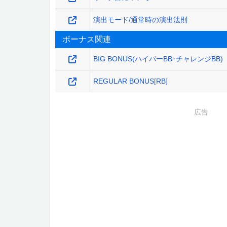
演出モード/通常時の演出法則
ボーナス関連
BIG BONUS(ハイパーBB･チャレンジBB)
REGULAR BONUS[RB]
広告