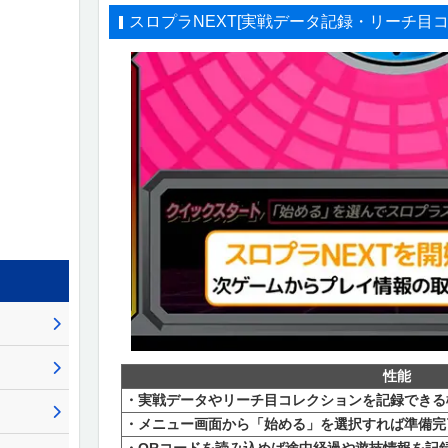
スロプラNEXT[実戦データ記録・リーチ目
性能
・実戦データやリーチ目コレクションを記録できる
・メニュー画面から「始める」を選択すれば準備完
・QRコードを読み込めば途中経過や遊技情報を記