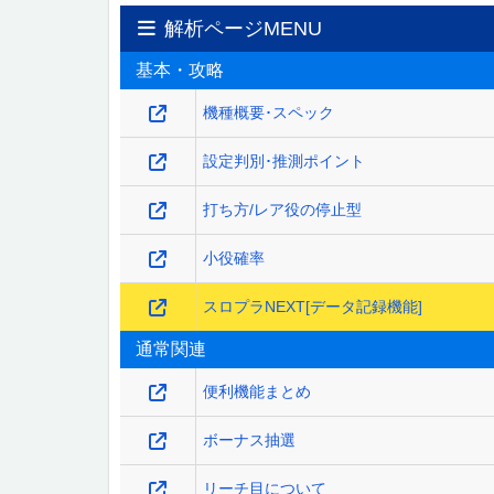
解析ページMENU
基本・攻略
機種概要･スペック
設定判別･推測ポイント
打ち方/レア役の停止型
小役確率
スロプラNEXT[データ記録機能]
通常関連
便利機能まとめ
ボーナス抽選
リーチ目について