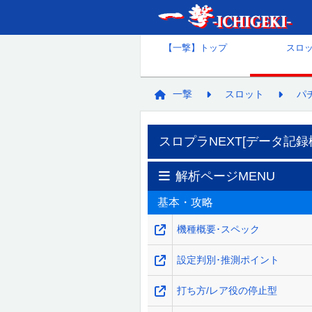
【一撃】トップ
スロ
一撃
スロット
パ
スロプラNEXT[データ記録
解析ページMENU
基本・攻略
機種概要･スペック
設定判別･推測ポイント
打ち方/レア役の停止型