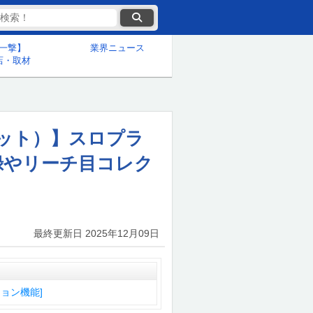
一撃】
業界ニュース
店・取材
ット）】スロプラ
録やリーチ目コレク
最終更新日
2025年12月09日
ョン機能]