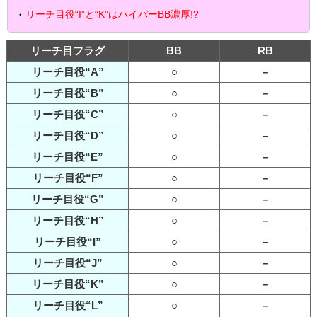
・
リーチ目役“I”と“K”はハイパーBB濃厚!?
リーチ目フラグ
BB
RB
リーチ目役“A”
○
–
リーチ目役“B”
○
–
リーチ目役“C”
○
–
リーチ目役“D”
○
–
リーチ目役“E”
○
–
リーチ目役“F”
○
–
リーチ目役“G”
○
–
リーチ目役“H”
○
–
リーチ目役“I”
○
–
リーチ目役“J”
○
–
リーチ目役“K”
○
–
リーチ目役“L”
○
–