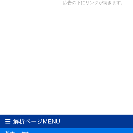
広告の下にリンクが続きます。
解析ページMENU