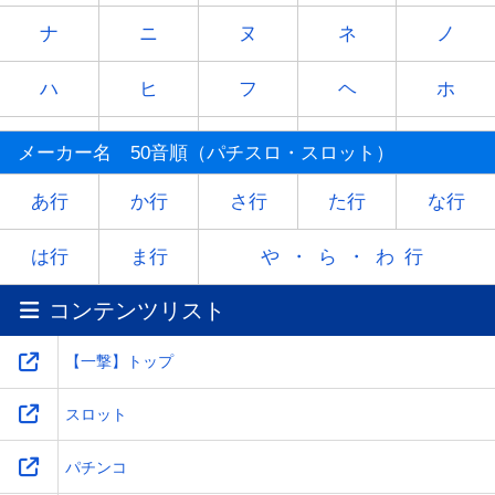
ナ
ニ
ヌ
ネ
ノ
ハ
ヒ
フ
ヘ
ホ
マ
ミ
ム
メ
モ
メーカー名 50音順（パチスロ・スロット）
ヤ
-
ユ
-
ヨ
あ行
か行
さ行
た行
な行
ラ
リ
ル
レ
ロ
は行
ま行
や・ら・わ行
コンテンツリスト
ワ
-
-
-
-
【一撃】トップ
スロット
パチンコ