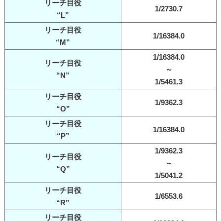
リーチ目役
1/2730.7
“L”
リーチ目役
1/16384.0
“M”
1/16384.0
リーチ目役
～
“N”
1/5461.3
リーチ目役
1/9362.3
“O”
リーチ目役
1/16384.0
“P”
1/9362.3
リーチ目役
～
“Q”
1/5041.2
リーチ目役
1/6553.6
“R”
リーチ目役