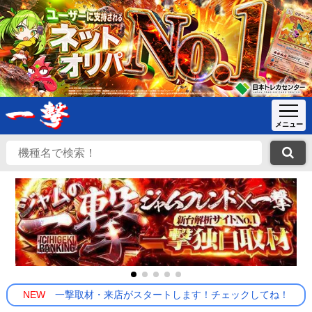
NEW
一撃取材・来店がスタートします！チェックしてね！