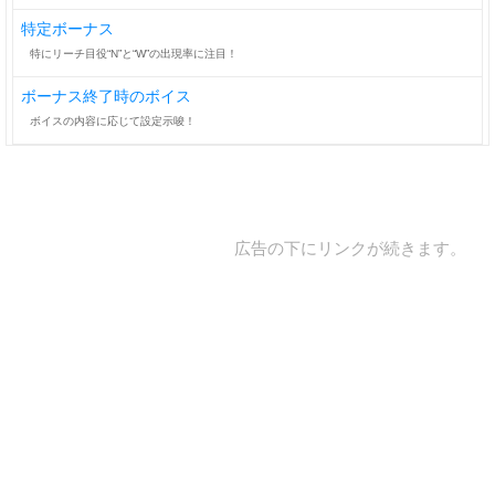
特定ボーナス
特にリーチ目役“N”と“W”の出現率に注目！
ボーナス終了時のボイス
ボイスの内容に応じて設定示唆！
広告の下にリンクが続きます。