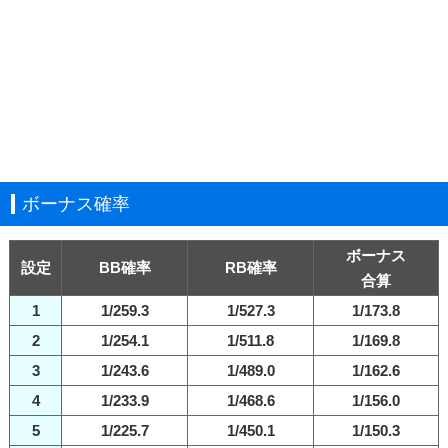
ボーナス確率
ボーナス
設定
BB確率
RB確率
合算
1
1/259.3
1/527.3
1/173.8
2
1/254.1
1/511.8
1/169.8
3
1/243.6
1/489.0
1/162.6
4
1/233.9
1/468.6
1/156.0
5
1/225.7
1/450.1
1/150.3