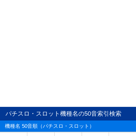
パチスロ・スロット機種名の50音索引検索
機種名 50音順（パチスロ・スロット）