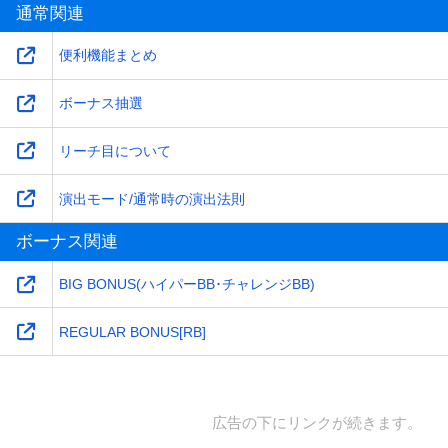
通常関連
便利機能まとめ
ボーナス抽選
リーチ目について
演出モード/通常時の演出法則
ボーナス関連
BIG BONUS(ハイパーBB･チャレンジBB)
REGULAR BONUS[RB]
広告の下にリンクが続きます。