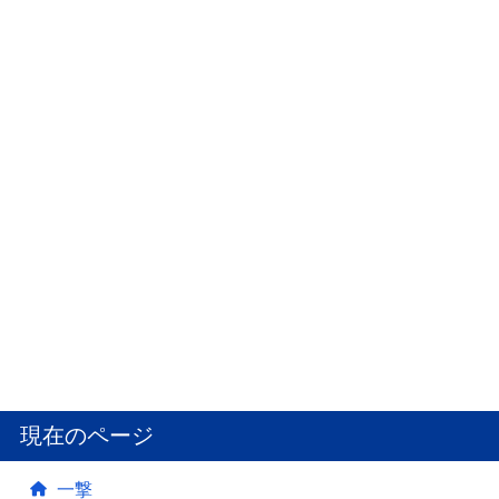
現在のページ
一撃