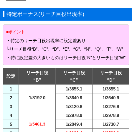
特定ボーナス(リーチ目役出現率)
■ポイント
・特定のリーチ目役出現率に設定差あり
└リーチ目役“B”、“C”、“D”、“E”、“G”、“N”、“Q”、“T”、“W”
・特に設定差の大きいものはリーチ目役“N”とリーチ目役“W”
リーチ目役
リーチ目役
リーチ目役
設定
“B”
“C”
“D”
1
1/3855.1
1/3855.1
2
1/8192.0
1/3640.9
1/3640.9
3
1/3120.8
1/3276.8
4
1/2978.9
1/2978.9
5
1/5461.3
1/2849.4
1/2730.7