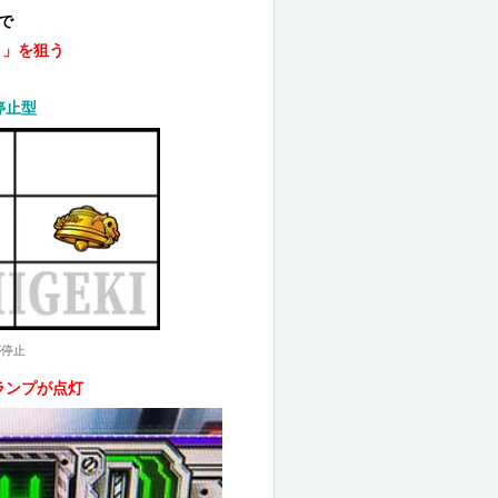
で
目」を狙う
停止型
が停止
ランプが点灯