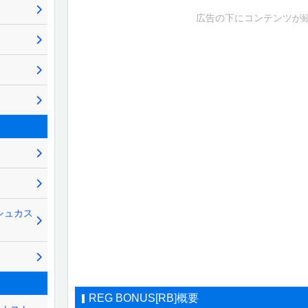
広告の下にコンテンツが
シュカス
REG BONUS[RB]概要