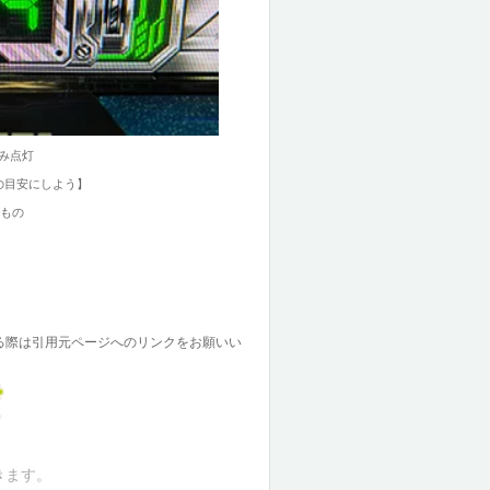
み点灯
の目安にしよう】
のもの
る際は引用元ページへのリンクをお願いい
きます。