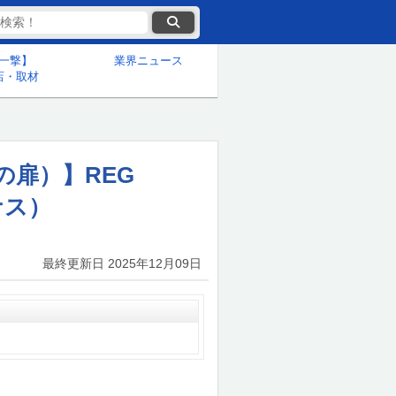
一撃】
業界ニュース
店・取材
の扉）】REG
ナス）
最終更新日
2025年12月09日