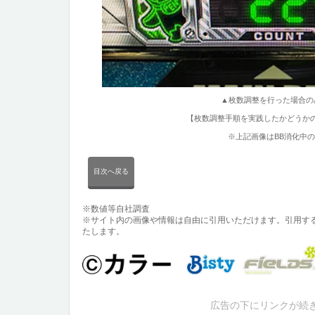
▲枚数調整を行った場合の
【枚数調整手順を実践したかどうか
※上記画像はBB消化中
目次へ戻る
※数値等自社調査
※サイト内の画像や情報は自由に引用いただけます。引用す
たします。
広告の下にリンクが続