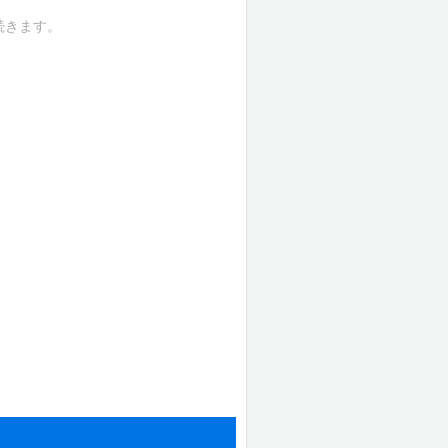
続きます。