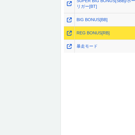
SUPER BIG BONUS[SBB]/
リガー[BT]
BIG BONUS[BB]
REG BONUS[RB]
暴走モード