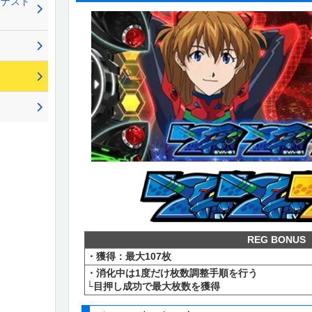
ボーナスト
REG BONUS
・獲得：最大107枚
・消化中は1度だけ枚数調整手順を行う
└目押し成功で最大枚数を獲得