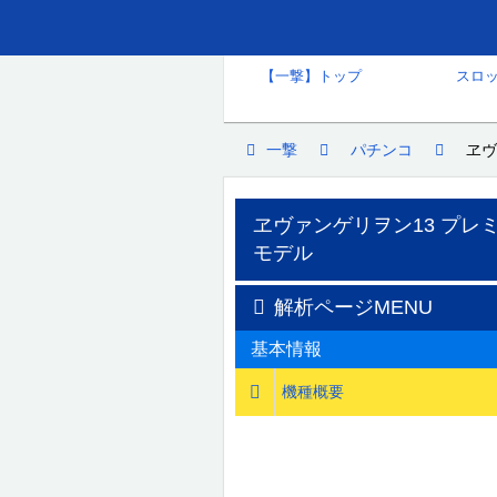
【一撃】トップ
スロ
一撃
パチンコ
ヱヴ
ヱヴァンゲリヲン13 プレ
モデル
解析ページMENU
基本情報
機種概要