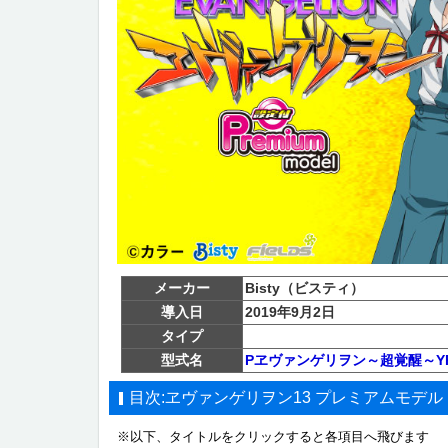
メーカー
Bisty（ビスティ）
導入日
2019年9月2日
タイプ
型式名
Pヱヴァンゲリヲン～超覚醒～Y
目次:ヱヴァンゲリヲン13 プレミアムモデル
※以下、タイトルをクリックすると各項目へ飛びます