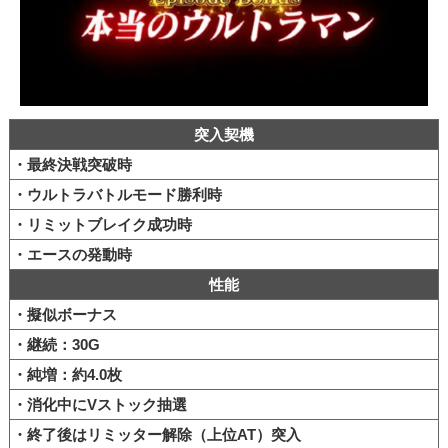
突入契機
・最終決戦突破時
・ウルトラバトルモード勝利時
・リミットブレイク成功時
・エースの発動時
性能
・擬似ボーナス
・継続：30G
・純増：約4.0枚
・消化中にVストック抽選
・終了後はリミッター解除（上位AT）突入