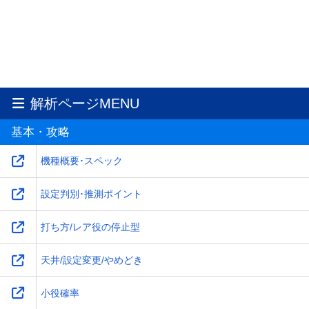
解析ページMENU
基本・攻略
機種概要･スペック
設定判別･推測ポイント
打ち方/レア役の停止型
天井/設定変更/やめどき
小役確率