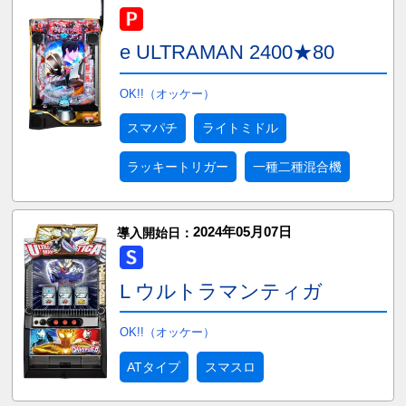
e ULTRAMAN 2400★80
OK!!（オッケー）
スマパチ
ライトミドル
ラッキートリガー
一種二種混合機
2024年05月07日
導入開始日：
L ウルトラマンティガ
OK!!（オッケー）
ATタイプ
スマスロ