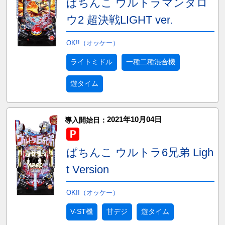
ぱちんこ ウルトラマンタロ
ウ2 超決戦LIGHT ver.
OK!!（オッケー）
ライトミドル
一種二種混合機
遊タイム
2021年10月04日
導入開始日：
ぱちんこ ウルトラ6兄弟 Ligh
t Version
OK!!（オッケー）
V-ST機
甘デジ
遊タイム