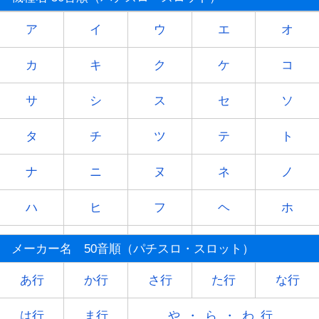
ア
イ
ウ
エ
オ
カ
キ
ク
ケ
コ
サ
シ
ス
セ
ソ
タ
チ
ツ
テ
ト
ナ
ニ
ヌ
ネ
ノ
ハ
ヒ
フ
ヘ
ホ
マ
ミ
ム
メ
モ
メーカー名 50音順（パチスロ・スロット）
ヤ
-
ユ
-
ヨ
あ行
か行
さ行
た行
な行
ラ
リ
ル
レ
ロ
は行
ま行
や・ら・わ行