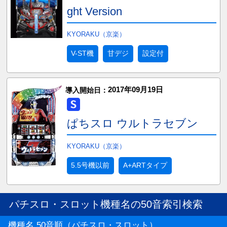
ght Version
KYORAKU（京楽）
V-ST機
甘デジ
設定付
2017年09月19日
導入開始日：
ぱちスロ ウルトラセブン
KYORAKU（京楽）
5.5号機以前
A+ARTタイプ
パチスロ・スロット機種名の50音索引検索
機種名 50音順（パチスロ・スロット）