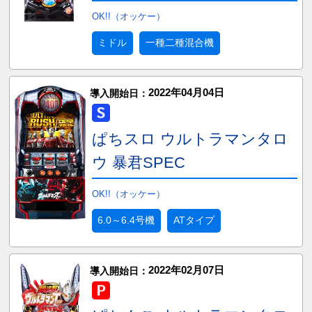
OK!!（オッケー）
ミドル
一種二種混合機
2022年04月04日
導入開始日：
ぱちスロ ウルトラマンタロ
ウ 暴君SPEC
OK!!（オッケー）
6.0～6.4号機
ATタイプ
2022年02月07日
導入開始日：