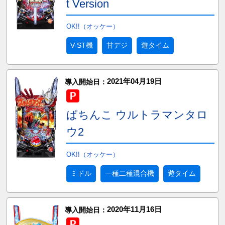
t Version
OK!!（オッケー）
V-ST機
甘デジ
遊タイム
2021年04月19日
導入開始日：
ぱちんこ ウルトラマンタロ
ウ2
OK!!（オッケー）
ミドル
一種二種混合機
遊タイム
2020年11月16日
導入開始日：