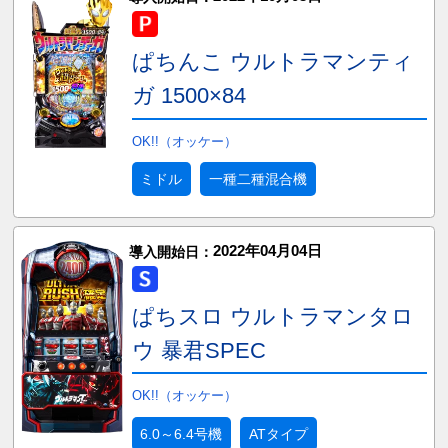
ぱちんこ ウルトラマンティ
ガ 1500×84
OK!!（オッケー）
ミドル
一種二種混合機
2022年04月04日
導入開始日：
ぱちスロ ウルトラマンタロ
ウ 暴君SPEC
OK!!（オッケー）
6.0～6.4号機
ATタイプ