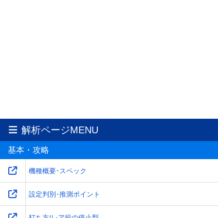
解析ページMENU
基本・攻略
機種概要･スペック
設定判別･推測ポイント
打ち方/レア役の停止型