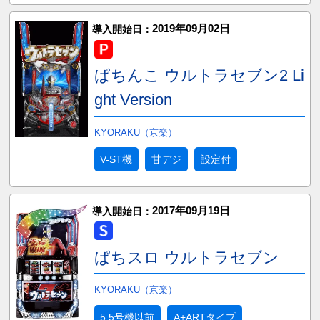
2019年09月02日
導入開始日：
ぱちんこ ウルトラセブン2 Li
ght Version
KYORAKU（京楽）
V-ST機
甘デジ
設定付
2017年09月19日
導入開始日：
ぱちスロ ウルトラセブン
KYORAKU（京楽）
5.5号機以前
A+ARTタイプ