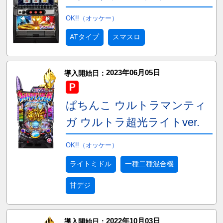
OK!!（オッケー）
ATタイプ
スマスロ
2023年06月05日
導入開始日：
ぱちんこ ウルトラマンティ
ガ ウルトラ超光ライトver.
OK!!（オッケー）
ライトミドル
一種二種混合機
甘デジ
2022年10月03日
導入開始日：