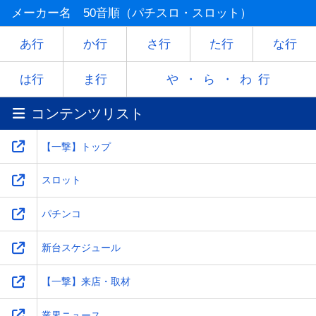
マ
ミ
ム
メ
モ
メーカー名 50音順（パチスロ・スロット）
ヤ
-
ユ
-
ヨ
あ行
か行
さ行
た行
な行
ラ
リ
ル
レ
ロ
は行
ま行
や・ら・わ行
コンテンツリスト
ワ
-
-
-
-
【一撃】トップ
スロット
パチンコ
新台スケジュール
【一撃】来店・取材
業界ニュース