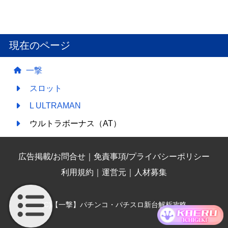
現在のページ
一撃
スロット
L ULTRAMAN
ウルトラボーナス（AT）
広告掲載/お問合せ
｜
免責事項/プライバシーポリシー
利用規約
｜
運営元
｜
人材募集
(C)【一撃】パチンコ・パチスロ新台解析攻略