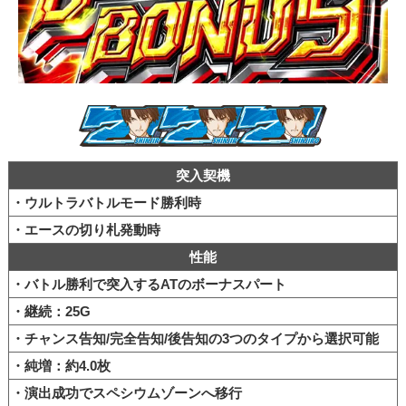
突入契機
・ウルトラバトルモード勝利時
・エースの切り札発動時
性能
・バトル勝利で突入するATのボーナスパート
・継続：25G
・チャンス告知/完全告知/後告知の3つのタイプから選択可能
・純増：約4.0枚
・演出成功でスペシウムゾーンへ移行