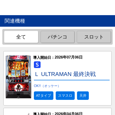
関連機種
全て
パチンコ
スロット
2026年07月06日
導入開始日：
Ｌ ULTRAMAN 最終決戦
OK!!（オッケー）
ATタイプ
スマスロ
天井
2026年04月06日
導入開始日：