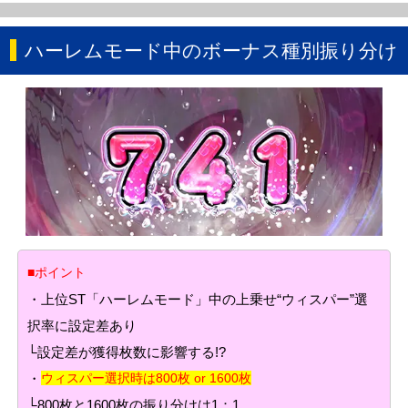
ハーレムモード中のボーナス種別振り分け
■ポイント
・上位ST「ハーレムモード」中の上乗せ“ウィスパー”選
択率に設定差あり
└設定差が獲得枚数に影響する!?
・
ウィスパー選択時は800枚 or 1600枚
└800枚と1600枚の振り分けは1：1