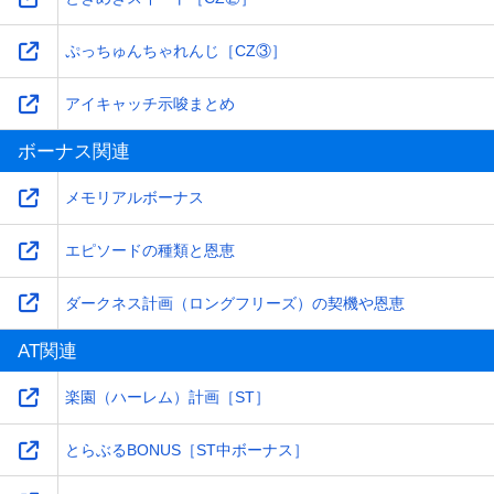
ぷっちゅんちゃれんじ［CZ③］
アイキャッチ示唆まとめ
ボーナス関連
メモリアルボーナス
エピソードの種類と恩恵
ダークネス計画（ロングフリーズ）の契機や恩恵
AT関連
楽園（ハーレム）計画［ST］
とらぶるBONUS［ST中ボーナス］