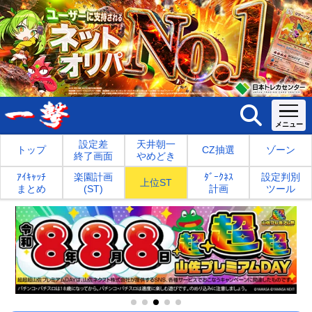
設定差
天井朝一
トップ
CZ抽選
ゾーン
終了画面
やめどき
ｱｲｷｬｯﾁ
楽園計画
ﾀﾞｰｸﾈｽ
設定判別
上位ST
まとめ
(ST)
計画
ツール