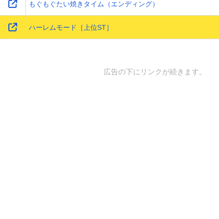
もぐもぐたい焼きタイム（エンディング）
ハーレムモード［上位ST］
広告の下にリンクが続きます。