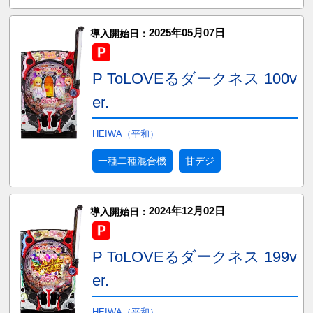
2025年05月07日
導入開始日：
P ToLOVEるダークネス 100v
er.
HEIWA（平和）
一種二種混合機
甘デジ
2024年12月02日
導入開始日：
P ToLOVEるダークネス 199v
er.
HEIWA（平和）