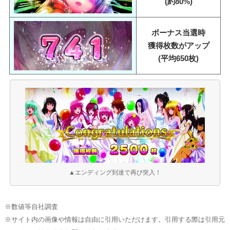
(約80%)
ボーナス当選時
獲得枚数がアップ
(平均650枚)
▲エンディング到達で再び突入！
※数値等自社調査
※サイト内の画像や情報は自由に引用いただけます。引用する際は引用元