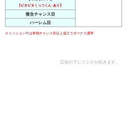
【ピタピタくっつくん･あり】
複合チャンス目
ハーレム目
※ミッション中は単独チャンス目以上成立でボーナス濃厚
広告の下にリンクが続きます。