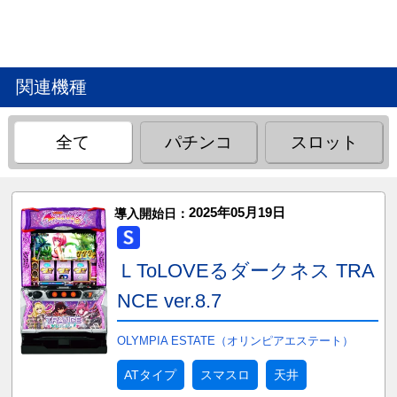
関連機種
全て
パチンコ
スロット
2025年05月19日
導入開始日：
ＬToLOVEるダークネス TRA
NCE ver.8.7
OLYMPIA ESTATE（オリンピアエステート）
ATタイプ
スマスロ
天井