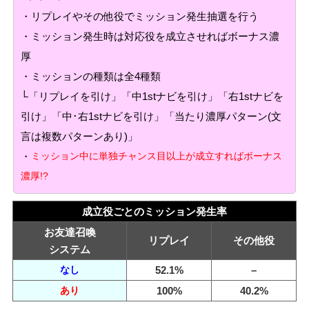
・リプレイやその他役でミッション発生抽選を行う
・ミッション発生時は対応役を成立させればボーナス濃
厚
・ミッションの種類は全4種類
└「リプレイを引け」「中1stナビを引け」「右1stナビを
引け」「中･右1stナビを引け」「当たり濃厚パターン(文
言は複数パターンあり)」
・
ミッション中に単独チャンス目以上が成立すればボーナス
濃厚!?
成立役ごとのミッション発生率
お友達召喚
リプレイ
その他役
システム
なし
52.1%
–
あり
100%
40.2%