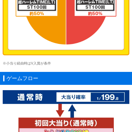
※小当り経由時はV入賞が条件
ゲームフロー