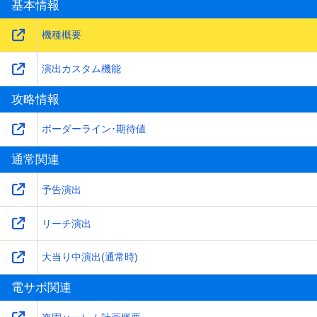
基本情報
2025-11-24
機種概要を更新！
機種概要
演出カスタム機能
攻略情報
ボーダーライン･期待値
通常関連
予告演出
リーチ演出
大当り中演出(通常時)
電サポ関連