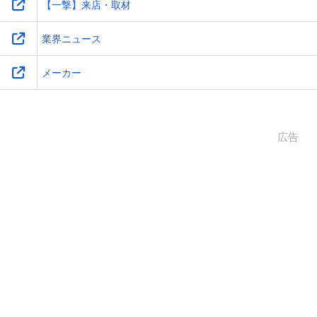
【一撃】来店・取材
業界ニュース
メーカー
広告