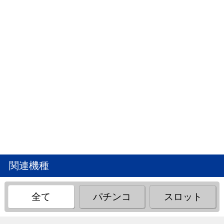
関連機種
全て
パチンコ
スロット