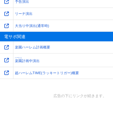
予告演出
リーチ演出
大当り中演出(通常時)
電サポ関連
楽園ハーレム計画概要
ハーレム
楽園
計画中演出
超ハーレムTIME(ラッキートリガー)概要
広告の下にリンクが続きます。