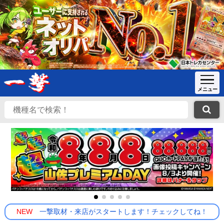
NEW
一撃取材・来店がスタートします！チェックしてね！