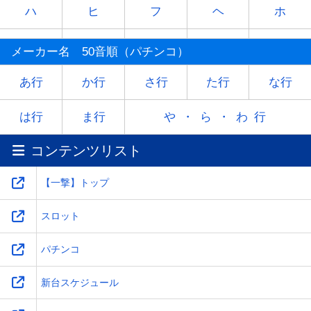
ハ
ヒ
フ
ヘ
ホ
マ
ミ
ム
メ
モ
メーカー名 50音順（パチンコ）
ヤ
-
ユ
-
ヨ
あ行
か行
さ行
た行
な行
ラ
リ
ル
レ
ロ
は行
ま行
や・ら・わ行
コンテンツリスト
ワ
-
-
-
-
【一撃】トップ
スロット
パチンコ
新台スケジュール