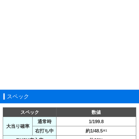
スペック
スペック
数値
通常時
1/199.8
大当り確率
右打ち中
約1/48.5
※1