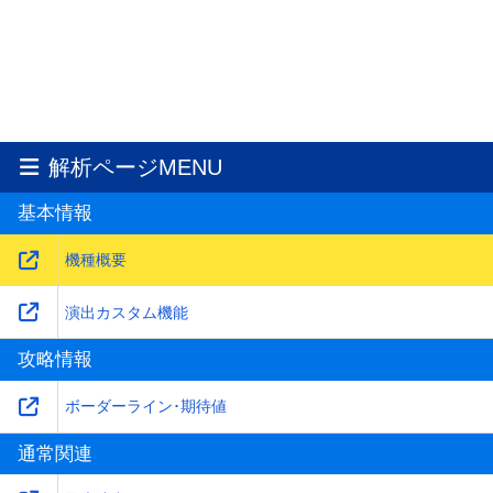
解析ページMENU
基本情報
機種概要
演出カスタム機能
攻略情報
ボーダーライン･期待値
通常関連