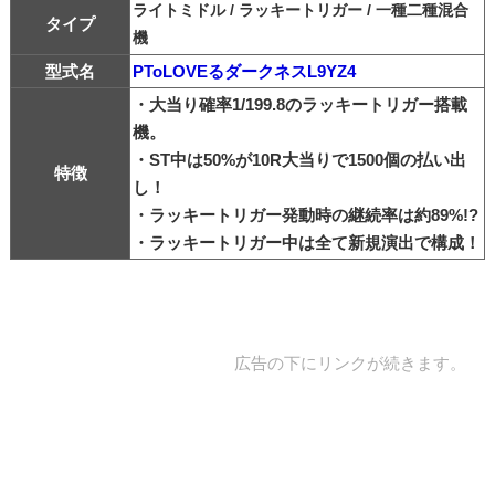
ライトミドル / ラッキートリガー / 一種二種混合
タイプ
機
型式名
PToLOVEるダークネスL9YZ4
・大当り確率1/199.8のラッキートリガー搭載
機。
・ST中は50%が10R大当りで1500個の払い出
特徴
し！
・ラッキートリガー発動時の継続率は約89%!?
・ラッキートリガー中は全て新規演出で構成！
広告の下にリンクが続きます。