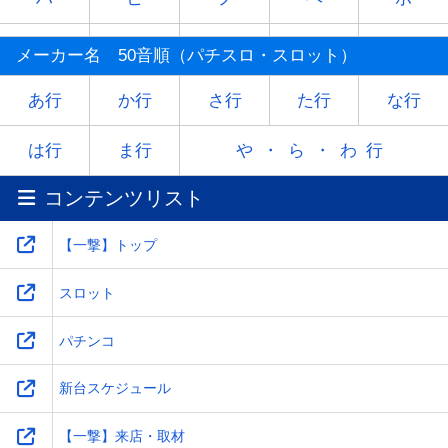
マ
ミ
ム
メ
モ
メーカー名 50音順（パチスロ・スロット）
ヤ
-
ユ
-
ヨ
あ行
か行
さ行
た行
な行
ラ
リ
ル
レ
ロ
は行
ま行
や・ら・わ行
コンテンツリスト
ワ
-
-
-
-
【一撃】トップ
スロット
パチンコ
新台スケジュール
【一撃】来店・取材