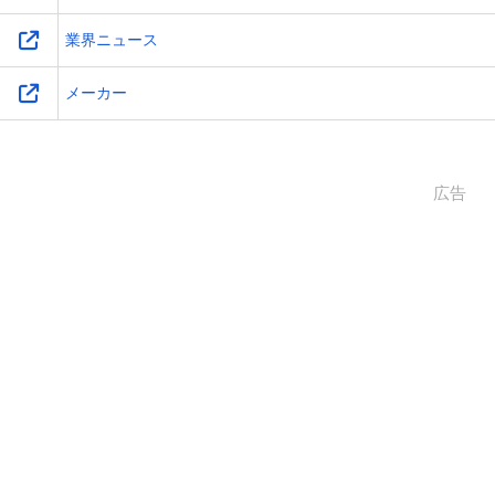
業界ニュース
メーカー
広告