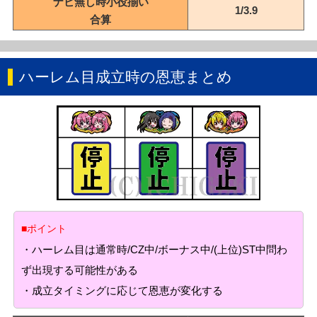
ナビ無し時小役揃い
1/3.9
合算
ハーレム目成立時の恩恵まとめ
■ポイント
・ハーレム目は通常時/CZ中/ボーナス中/(上位)ST中問わ
ず出現する可能性がある
・成立タイミングに応じて恩恵が変化する