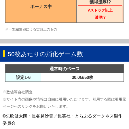
獲得濃厚!?
ボーナス中
Vストック以上
濃厚!?
※一撃編集部による実戦上のもの
50枚あたりの消化ゲーム数
通常時のベース
設定1-6
30.0G/50枚
※数値等自社調査
※サイト内の画像や情報は自由に引用いただけます。引用する際は引用元
ページへのリンクをお願いいたします。
©矢吹健太朗・長谷見沙貴／集英社・とらぶるダークネス製作
委員会