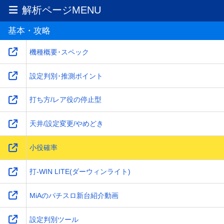
解析ページMENU
基本・攻略
機種概要･スペック
設定判別･推測ポイント
打ち方/レア役の停止型
天井/設定変更/やめどき
小役確率
打-WIN LITE(ダーウィンライト)
MiAのパチスロ新台紹介動画
設定判別ツール