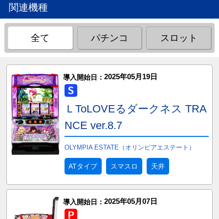
関連機種
全て
パチンコ
スロット
2025年05月19日
導入開始日：
ＬToLOVEるダークネス TRA
NCE ver.8.7
OLYMPIA ESTATE（オリンピアエステート）
ATタイプ
スマスロ
天井
2025年05月07日
導入開始日：