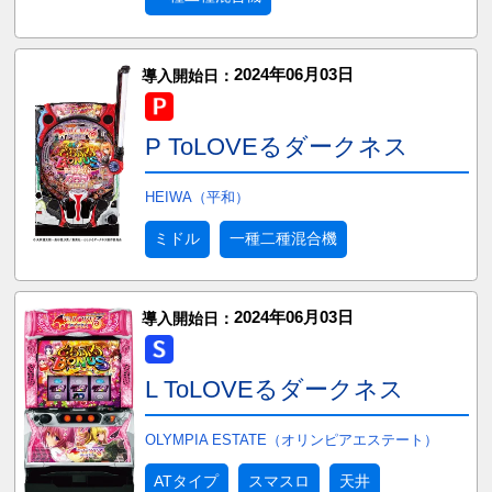
2024年06月03日
導入開始日：
P ToLOVEるダークネス
HEIWA（平和）
ミドル
一種二種混合機
2024年06月03日
導入開始日：
L ToLOVEるダークネス
OLYMPIA ESTATE（オリンピアエステート）
ATタイプ
スマスロ
天井