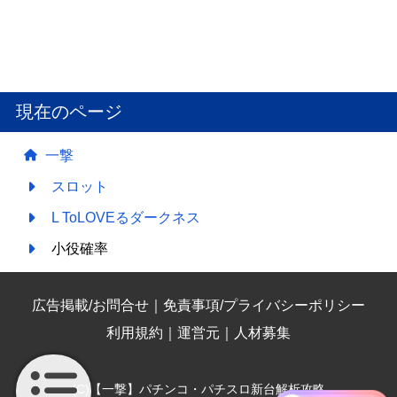
現在のページ
一撃
スロット
L ToLOVEるダークネス
小役確率
広告掲載/お問合せ
｜
免責事項/プライバシーポリシー
利用規約
｜
運営元
｜
人材募集
(C)【一撃】パチンコ・パチスロ新台解析攻略