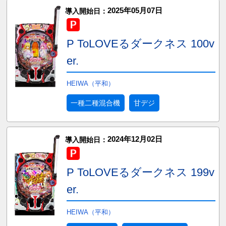
2025年05月07日
導入開始日：
P ToLOVEるダークネス 100v
er.
HEIWA（平和）
一種二種混合機
甘デジ
2024年12月02日
導入開始日：
P ToLOVEるダークネス 199v
er.
HEIWA（平和）