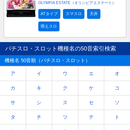
OLYMPIA ESTATE（オリンピアエステート）
ATタイプ
スマスロ
天井
萌えスロ
パチスロ・スロット機種名の50音索引検索
機種名 50音順（パチスロ・スロット）
ア
イ
ウ
エ
オ
カ
キ
ク
ケ
コ
サ
シ
ス
セ
ソ
タ
チ
ツ
テ
ト