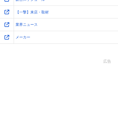
【一撃】来店・取材
業界ニュース
メーカー
広告