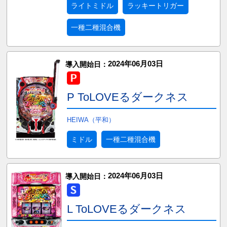
ライトミドル
ラッキートリガー
一種二種混合機
2024年06月03日
導入開始日：
P ToLOVEるダークネス
HEIWA（平和）
ミドル
一種二種混合機
2024年06月03日
導入開始日：
L ToLOVEるダークネス