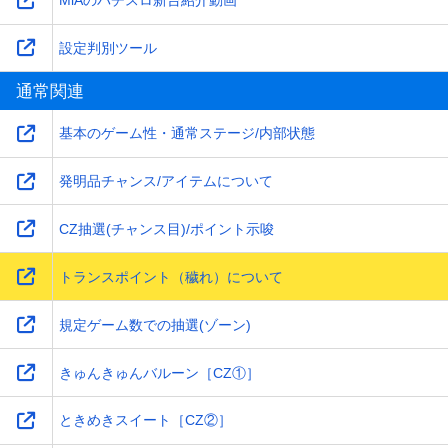
MiAのパチスロ新台紹介動画
設定判別ツール
通常関連
基本のゲーム性・通常ステージ/内部状態
発明品チャンス/アイテムについて
CZ抽選(チャンス目)/ポイント示唆
トランスポイント（穢れ）について
規定ゲーム数での抽選(ゾーン)
きゅんきゅんバルーン［CZ①］
ときめきスイート［CZ②］