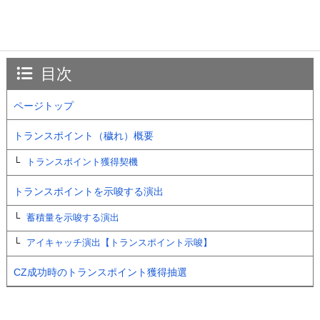
目次
ページトップ
トランスポイント（穢れ）概要
トランスポイント獲得契機
トランスポイントを示唆する演出
蓄積量を示唆する演出
アイキャッチ演出【トランスポイント示唆】
CZ成功時のトランスポイント獲得抽選