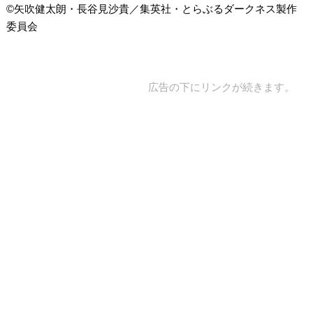
©矢吹健太朗・長谷見沙貴／集英社・とらぶるダークネス製作
委員会
広告の下にリンクが続きます。