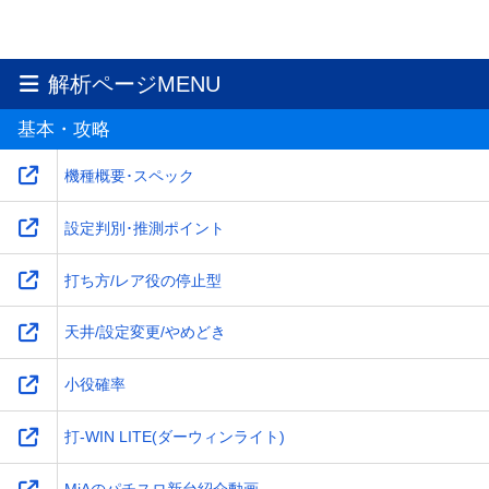
解析ページMENU
基本・攻略
機種概要･スペック
設定判別･推測ポイント
打ち方/レア役の停止型
天井/設定変更/やめどき
小役確率
打-WIN LITE(ダーウィンライト)