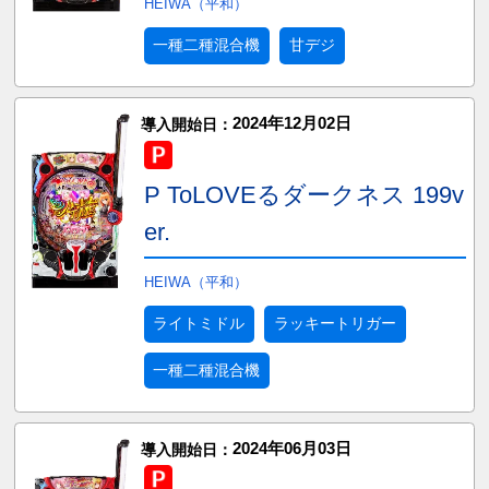
HEIWA（平和）
一種二種混合機
甘デジ
2024年12月02日
導入開始日：
P ToLOVEるダークネス 199v
er.
HEIWA（平和）
ライトミドル
ラッキートリガー
一種二種混合機
2024年06月03日
導入開始日：