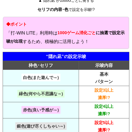
▲“隠れ凪”が1000Gごとに発する
セリフの内容･色
で設定を示唆!?
◆ポイント
「打-WIN LITE」利用時は
1000ゲーム消化ごと
に抽選で設定示
唆が出現
するため、積極的に活用しよう！
“隠れ凪”の設定示唆
枠色･セリフ
示唆内容
基本
白色(また遊んで～)
パターン
設定3以上
緑色(何やら不思議な～)
濃厚!?
設定4以上
赤色(良い予感が～)
濃厚!?
設定5以上
銀色(遊び尽くしちゃい～)
濃厚!?