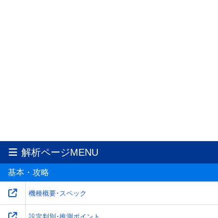
解析ページMENU
基本・攻略
機種概要･スペック
設定判別･推測ポイント