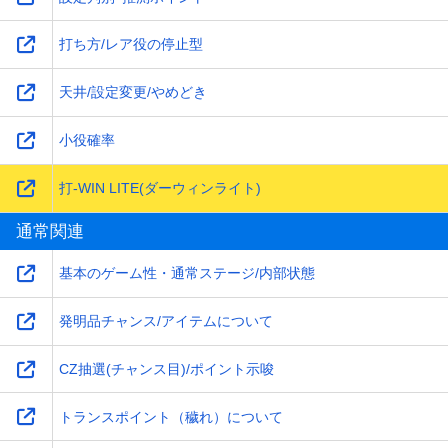
打ち方/レア役の停止型
天井/設定変更/やめどき
小役確率
打-WIN LITE(ダーウィンライト)
通常関連
基本のゲーム性・通常ステージ/内部状態
発明品チャンス/アイテムについて
CZ抽選(チャンス目)/ポイント示唆
トランスポイント（穢れ）について