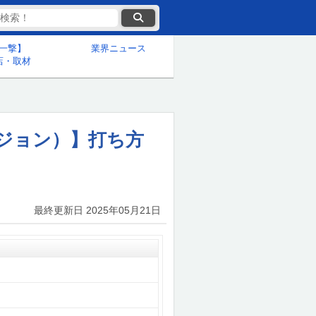
一撃】
業界ニュース
店・取材
ジョン）】打ち方
】
最終更新日
2025年05月21日