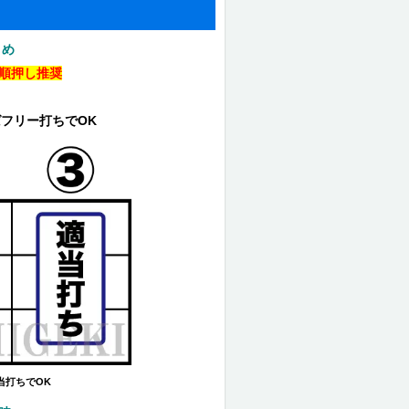
とめ
順押し推奨
フリー打ちでOK
当打ちでOK