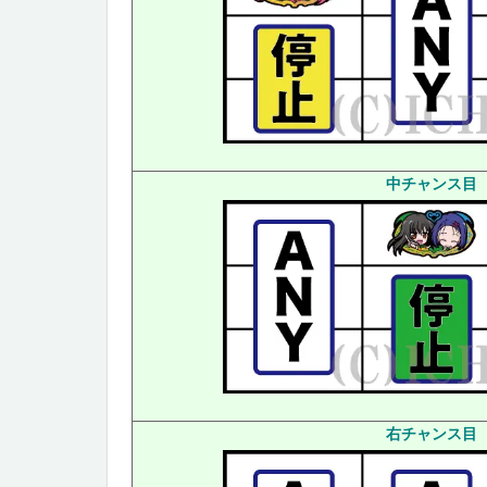
中チャンス目
右チャンス目