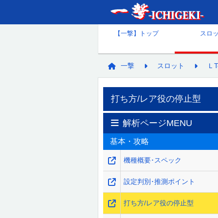
【一撃】トップ
スロ
一撃
スロット
ＬT
打ち方/レア役の停止型
解析ページMENU
基本・攻略
機種概要･スペック
設定判別･推測ポイント
打ち方/レア役の停止型