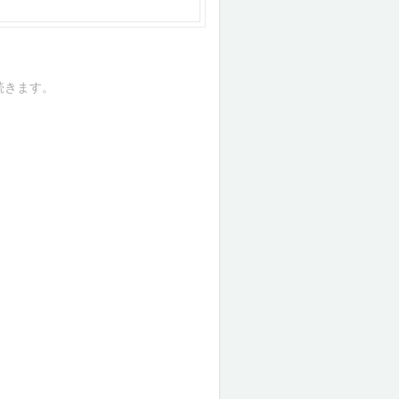
続きます。