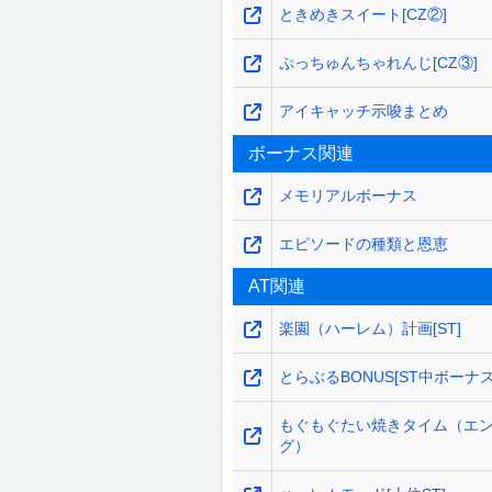
ときめきスイート[CZ②]
ぷっちゅんちゃれんじ[CZ③]
アイキャッチ示唆まとめ
ボーナス関連
メモリアルボーナス
エピソードの種類と恩恵
AT関連
楽園（ハーレム）計画[ST]
とらぶるBONUS[ST中ボーナス
もぐもぐたい焼きタイム（エ
グ）