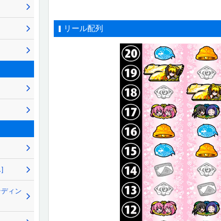
リール配列
]
ンディン