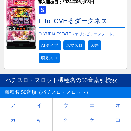
2024年06月03日
導入開始日：
L ToLOVEるダークネス
OLYMPIA ESTATE（オリンピアエステート）
ATタイプ
スマスロ
天井
萌えスロ
パチスロ・スロット機種名の50音索引検索
機種名 50音順（パチスロ・スロット）
ア
イ
ウ
エ
オ
カ
キ
ク
ケ
コ