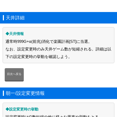
天井詳細
◆天井情報
通常時999G+α(前兆)消化で楽園計画[ST]に当選。
なお、設定変更時のみ天井ゲーム数が短縮される。詳細は以
下の設定変更時の挙動を確認しよう。
目次へ戻る
朝一/設定変更情報
◆設定変更時の挙動
設定変更時はG数短縮の他に様々な恩恵や挙動をとる。