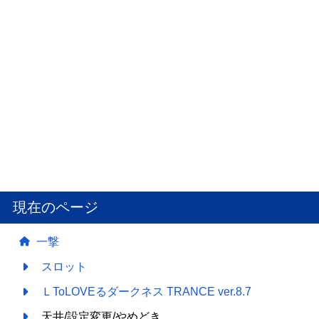
現在のページ
一撃
スロット
ＬToLOVEるダークネス TRANCE ver.8.7
天井/設定変更/やめどき