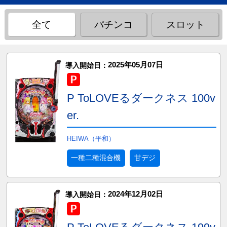
全て
パチンコ
スロット
2025年05月07日
導入開始日：
P ToLOVEるダークネス 100v
er.
HEIWA（平和）
一種二種混合機
甘デジ
2024年12月02日
導入開始日：