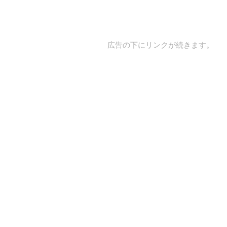
広告の下にリンクが続きます。