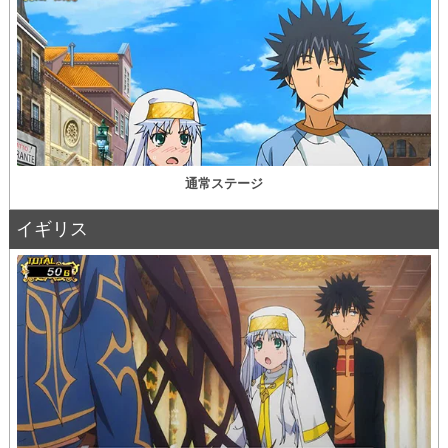
通常ステージ
イギリス