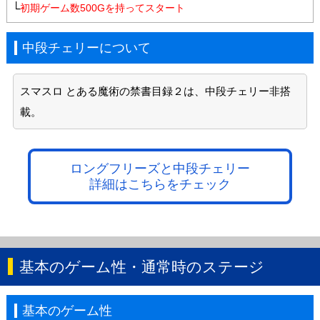
└
初期ゲーム数500Gを持ってスタート
中段チェリーについて
スマスロ とある魔術の禁書目録２は、中段チェリー非搭
載。
ロングフリーズと中段チェリー
詳細はこちらをチェック
基本のゲーム性・通常時のステージ
基本のゲーム性