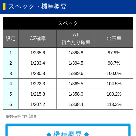
スペック・機種概要
2026-08-03
天井・朝一（リセット）・やめどきを更新！
スペック
2026-08-03
幻想殺し（イマジンブレイカー）ラッシュ［AT］を更新！
AT
設定
CZ確率
出玉率
初当たり確率
2026-08-03
1
1/235.6
1/398.8
97.9%
ロングフリーズと中段チェリーを更新！
2
1/233.4
1/394.5
98.7%
2026-08-03
3
1/230.8
1/389.6
100.0%
幻想変換状態（幻想リプレイ）を更新！
4
1/222.3
1/369.5
104.5%
2026-08-03
5
1/215.8
1/358.0
108.2%
通常時の抽選（レア役/CZ抽選）を更新！
6
1/207.2
1/338.4
113.3%
2026-08-03
とある運命の上乗遊技（チャージゲーム）・報酬テーブル優遇
※数値等自社調査
（穢れ）を更新！
機種概要
2026-08-03