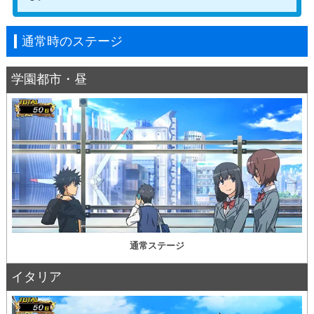
通常時のステージ
学園都市・昼
通常ステージ
イタリア