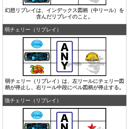
幻想リプレイは、インデックス図柄（中リール）を
含んだリプレイのこと。
弱チェリー（リプレイ）
弱チェリー（リプレイ）は、左リールにチェリー図
柄が停止し、右リール中段にベル図柄が停止する。
強チェリー（リプレイ）