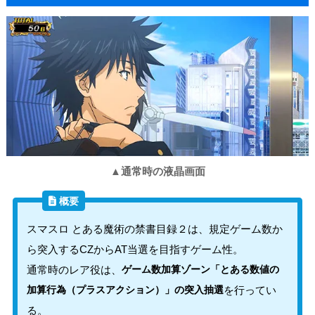
▲通常時の液晶画面
スマスロ とある魔術の禁書目録２は、規定ゲーム数か
ら突入するCZからAT当選を目指すゲーム性。
通常時のレア役は、
ゲーム数加算ゾーン「とある数値の
加算行為（プラスアクション）」の突入抽選
を行ってい
る。