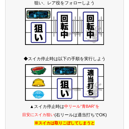
狙い、レア役をフォローしよう
◆スイカ停止時は以下の手順を実行しよう
▲スイカ停止時は
中リール“青BAR”を
目安にスイカ狙い
(右リールは適当打ちでOK)
※スイカは取りこぼしてしまうと