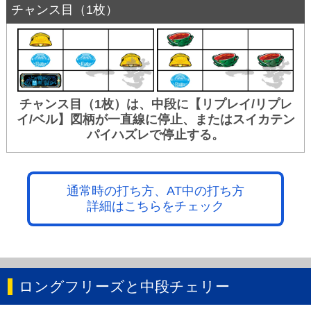
チャンス目（1枚）
チャンス目（1枚）は、中段に【リプレイ/リプレ
イ/ベル】図柄が一直線に停止、またはスイカテン
パイハズレで停止する。
通常時の打ち方、AT中の打ち方
詳細はこちらをチェック
ロングフリーズと中段チェリー