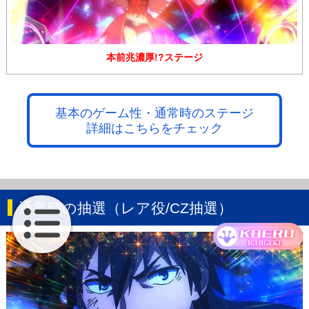
本前兆濃厚!?ステージ
基本のゲーム性・通常時のステージ
詳細はこちらをチェック
通常時の抽選（レア役/CZ抽選）