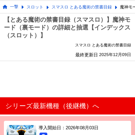
一撃
スロット
スマスロ とある魔術の禁書目録
魔神モー
【とある魔術の禁書目録（スマスロ）】魔神モ
ード（裏モード）の詳細と抽選【インデックス
（スロット）】
スマスロ とある魔術の禁書目録
最終更新日
2025年12月09日
シリーズ最新機種（後継機）へ
導入開始日：
2026年08月03日