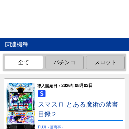
関連機種
全て
パチンコ
スロット
2026年08月03日
導入開始日：
スマスロ とある魔術の禁書
目録２
FUJI（藤商事）