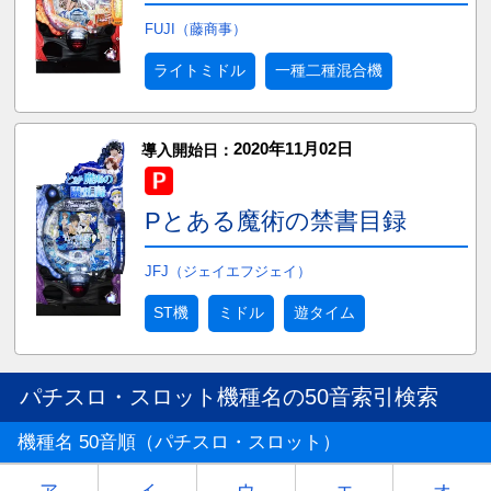
FUJI（藤商事）
ライトミドル
一種二種混合機
2020年11月02日
導入開始日：
Pとある魔術の禁書目録
JFJ（ジェイエフジェイ）
ST機
ミドル
遊タイム
パチスロ・スロット機種名の50音索引検索
機種名 50音順（パチスロ・スロット）