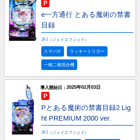
e一方通行 とある魔術の禁書
目録
JFJ（ジェイエフジェイ）
スマパチ
ラッキートリガー
一種二種混合機
2025年02月03日
導入開始日：
Pとある魔術の禁書目録2 Lig
ht PREMIUM 2000 ver.
JFJ（ジェイエフジェイ）