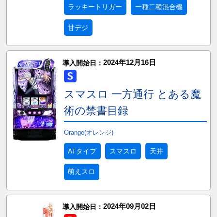
ラッキートリガー
一種二種混合機
甘デジ
2024年12月16日
導入開始日：
スマスロ 一方通行 とある魔
術の禁書目録
Orange(オレンジ)
ATタイプ
スマスロ
天井
萌えスロ
2024年09月02日
導入開始日：