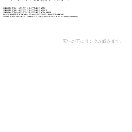
広告の下にリンクが続きます。