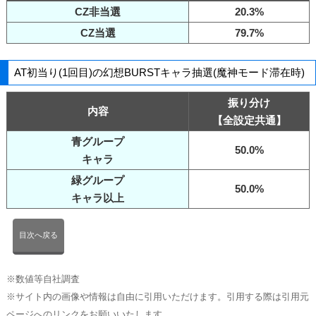
CZ非当選
20.3%
CZ当選
79.7%
AT初当り(1回目)の幻想BURSTキャラ抽選(魔神モード滞在時)
振り分け
内容
【全設定共通】
青グループ
50.0%
キャラ
緑グループ
50.0%
キャラ以上
目次へ戻る
※数値等自社調査
※サイト内の画像や情報は自由に引用いただけます。引用する際は引用元
ページへのリンクをお願いいたします。