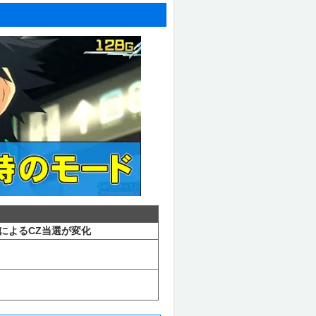
によるCZ当選が変化