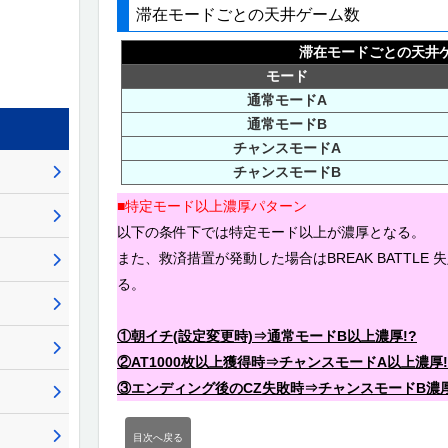
滞在モードごとの天井ゲーム数
滞在モードごとの天井
モード
通常モードA
通常モードB
チャンスモードA
チャンスモードB
■特定モード以上濃厚パターン
以下の条件下では特定モード以上が濃厚となる。
また、救済措置が発動した場合はBREAK BATTLE 
る。
①朝イチ(設定変更時)⇒通常モードB以上濃厚!?
②AT1000枚以上獲得時⇒チャンスモードA以上濃厚!
③エンディング後のCZ失敗時⇒チャンスモードB濃厚
目次へ戻る