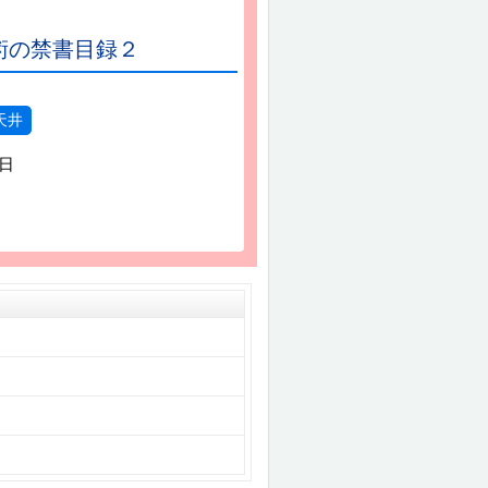
術の禁書目録２
天井
3日