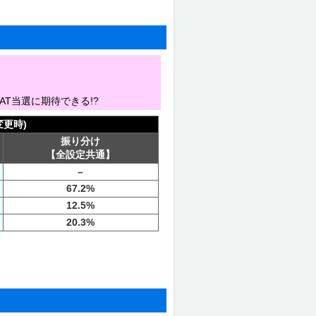
T当選に期待できる!?
更時)
振り分け
【全設定共通】
–
67.2%
12.5%
20.3%