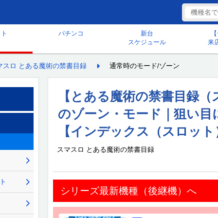
ット
パチンコ
新台
【
スケジュール
来
マスロ とある魔術の禁書目録
通常時のモード/ゾーン
【とある魔術の禁書目録（
のゾーン・モード｜狙い目
【インデックス（スロット
スマスロ とある魔術の禁書目録
ント
シリーズ最新機種（後継機）へ