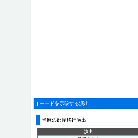
モードを示唆する演出
当麻の部屋移行演出
演出