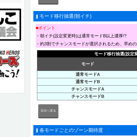
モード移行抽選(朝イチ)
■ポイント
・朝イチ(設定変更時)は通常モードB以上濃厚!?
・約3割でチャンスモードが選択されるため、早めのA
モード移行抽選(設定変
モード
通常モードA
通常モードB
チャンスモードA
チャンスモードB
目次へ戻る
各モードごとのゾーン期待度