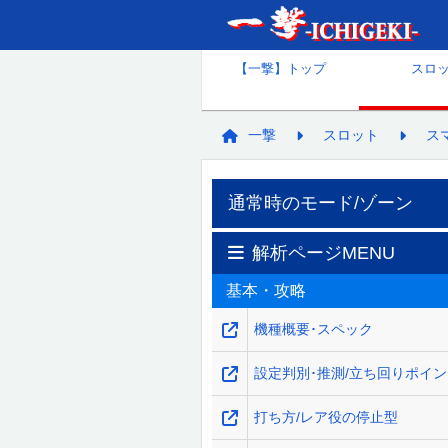
【一撃】トップ
スロ
一撃
スロット
ス
通常時のモード/ゾーン
解析ページMENU
基本・攻略
機種概要･スペック
設定判別･推測/立ち回りポイ
打ち方/レア役の停止型