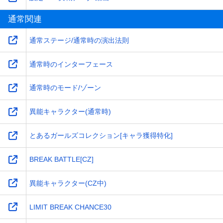
通常関連
通常ステージ/通常時の演出法則
通常時のインターフェース
通常時のモード/ゾーン
異能キャラクター(通常時)
とあるガールズコレクション[キャラ獲得特化]
BREAK BATTLE[CZ]
異能キャラクター(CZ中)
LIMIT BREAK CHANCE30