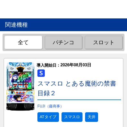
関連機種
全て
パチンコ
スロット
2026年08月03日
導入開始日：
スマスロ とある魔術の禁書
目録２
FUJI（藤商事）
ATタイプ
スマスロ
天井