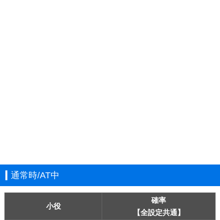
通常時/AT中
確率
小役
【全設定共通】