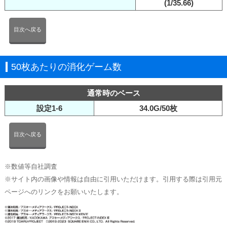
(1/35.66)
目次へ戻る
50枚あたりの消化ゲーム数
通常時のベース
設定1-6
34.0G/50枚
目次へ戻る
※数値等自社調査
※サイト内の画像や情報は自由に引用いただけます。引用する際は引用元
ページへのリンクをお願いいたします。