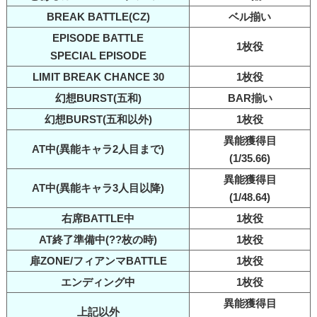
BREAK BATTLE(CZ)
ベル揃い
EPISODE BATTLE
1枚役
SPECIAL EPISODE
LIMIT BREAK CHANCE 30
1枚役
幻想BURST(五和)
BAR揃い
幻想BURST(五和以外)
1枚役
異能獲得目
AT中(異能キャラ2人目まで)
(1/35.66)
異能獲得目
AT中(異能キャラ3人目以降)
(1/48.64)
右席BATTLE中
1枚役
AT終了準備中(??枚の時)
1枚役
扉ZONE/フィアンマBATTLE
1枚役
エンディング中
1枚役
異能獲得目
上記以外