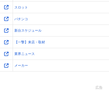
スロット
パチンコ
新台スケジュール
【一撃】来店・取材
業界ニュース
メーカー
広告