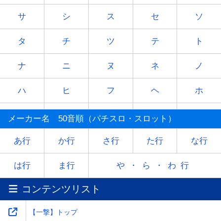
サ
シ
ス
セ
ソ
タ
チ
ツ
テ
ト
ナ
ニ
ヌ
ネ
ノ
ハ
ヒ
フ
ヘ
ホ
マ
ミ
ム
メ
モ
メーカー名 50音順（パチスロ・スロット）
ヤ
-
ユ
-
ヨ
あ行
か行
さ行
た行
な行
ラ
リ
ル
レ
ロ
は行
ま行
や・ら・わ行
コンテンツリスト
ワ
-
-
-
-
【一撃】トップ