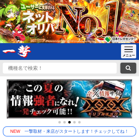
NEW
一撃取材・来店がスタートします！チェックしてね！