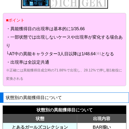
■ポイント
・異能獲得目の出現率は基本的に1/35.66
・一部状態では出現しないケースや出現率が変化する場合あ
り
└AT中の異能キャラクター3人目以降は1/48.64
となる
(※)
・出現率は全設定共通
※正確には異能獲得目成立時の71.88%で出現し、28.12%で押し順1枚役に
変換される
状態別の異能獲得目について
状態別の異能獲得目について
状態
出現内容
とあるガールズコレクション
BAR揃い