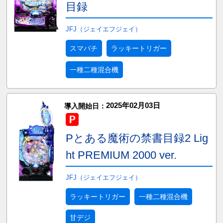
目録
JFJ（ジェイエフジェイ）
スマパチ
ラッキートリガー
一種二種混合機
2025年02月03日
導入開始日：
Pとある魔術の禁書目録2 Lig
ht PREMIUM 2000 ver.
JFJ（ジェイエフジェイ）
ラッキートリガー
一種二種混合機
甘デジ