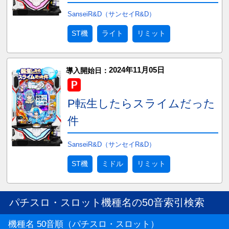
SanseiR&D（サンセイR&D）
ST機
ライト
リミット
2024年11月05日
導入開始日：
P転生したらスライムだった
件
SanseiR&D（サンセイR&D）
ST機
ミドル
リミット
パチスロ・スロット機種名の50音索引検索
機種名 50音順（パチスロ・スロット）