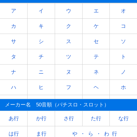
ア
イ
ウ
エ
オ
カ
キ
ク
ケ
コ
サ
シ
ス
セ
ソ
タ
チ
ツ
テ
ト
ナ
ニ
ヌ
ネ
ノ
ハ
ヒ
フ
ヘ
ホ
マ
ミ
ム
メ
モ
メーカー名 50音順（パチスロ・スロット）
ヤ
-
ユ
-
ヨ
あ行
か行
さ行
た行
な行
ラ
リ
ル
レ
ロ
は行
ま行
や・ら・わ行