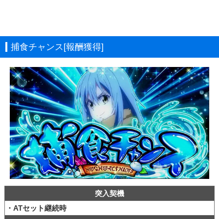
捕食チャンス[報酬獲得]
突入契機
・ATセット継続時