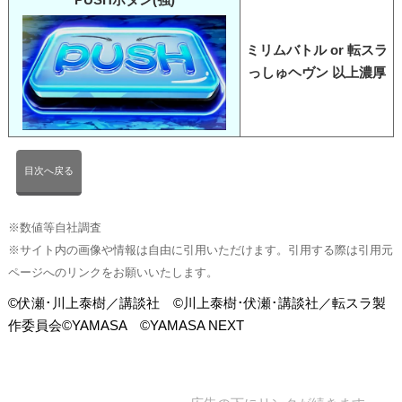
ミリムバトル or 転スラ
っしゅヘヴン 以上濃厚
目次へ戻る
※数値等自社調査
※サイト内の画像や情報は自由に引用いただけます。引用する際は引用元
ページへのリンクをお願いいたします。
©伏瀬･川上泰樹／講談社 ©川上泰樹･伏瀬･講談社／転スラ製
作委員会©YAMASA ©YAMASA NEXT