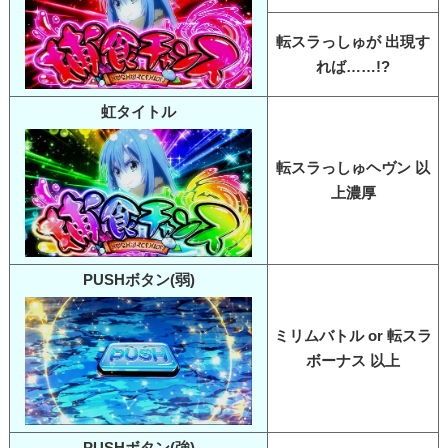
転スラっしゅが 出現す
れば……!?
虹タイトル
転スラっしゅヘヴン 以
上濃厚
PUSHボタン(弱)
ミリムバトル or 転スラ
ボーナス 以上
PUSHボタン(強)