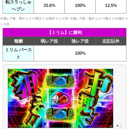
転スラっしゅ
33.6%
100%
12.5%
ヘブン
※弱レア役：弱チェリー/弱スイカ/弱チャンス目
※強レア役：強チェリー/強スイカ/強チャ
ンス目
【ミリム】に勝利
報酬
弱レア役
強レア役
左記以外
ミリム バース
100%
ト
▲こ