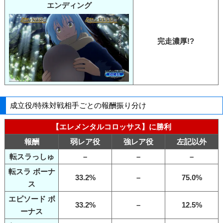
エンディング
完走濃厚!?
成立役/特殊対戦相手ごとの報酬振り分け
【エレメンタルコロッサス】に勝利
報酬
弱レア役
強レア役
左記以外
転スラっしゅ
–
–
–
転スラ ボーナ
33.2%
–
75.0%
ス
エピソード ボ
33.2%
–
12.5%
ーナス