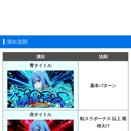
演出法則
演出
法則
青タイトル
基本パターン
赤タイトル
転スラボーナス 以上 期
待大!?