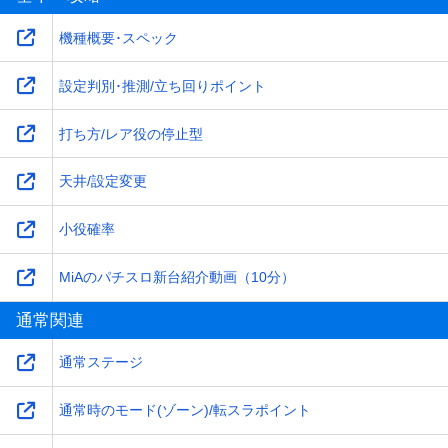
機種概要･スペック
設定判別･推測/立ち回りポイント
打ち方/レア役の停止型
天井/設定変更
小役確率
MiAのパチスロ新台紹介動画（10分）
通常関連
通常ステージ
通常時のモード(ゾーン)/転スラポイント