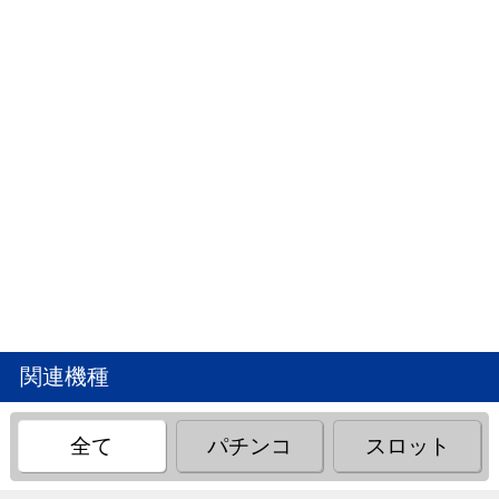
関連機種
全て
パチンコ
スロット