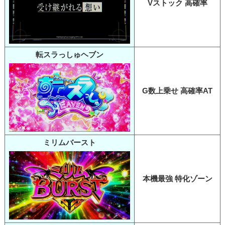
Vストック 高確率
転スラっしゅヘブン
G数上乗せ 高確率AT
ミリムバースト
本機最強 特化ゾーン