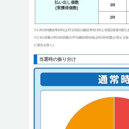
払い出し個数
3R
(実獲得個数)
2R
※1 RUSH継続率84%はST125回の継続率83.5%と特図2保留4個
※2 3の倍数のRUSH回数の平均継続期待値はRUSH回数が増える
た場合を除く)
当選時の振り分け