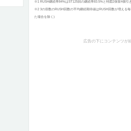
※1 RUSH継続率84%はST125回の継続率83.5%と特図2保留4個
※2 3の倍数のRUSH回数の平均継続期待値はRUSH回数が増える
た場合を除く)
広告の下にコンテンツが