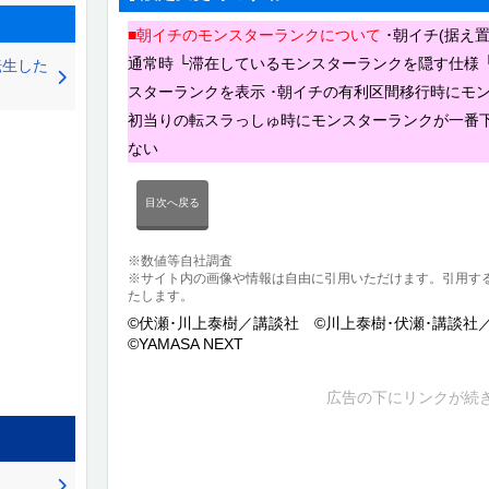
■朝イチのモンスターランクについて
･朝イチ(据え
通常時 └滞在しているモンスターランクを隠す仕様
転生した
スターランクを表示 ･朝イチの有利区間移行時にモ
初当りの転スラっしゅ時にモンスターランクが一番
ない
目次へ戻る
※数値等自社調査
※サイト内の画像や情報は自由に引用いただけます。引用す
たします。
©伏瀬･川上泰樹／講談社 ©川上泰樹･伏瀬･講談社
©YAMASA NEXT
広告の下にリンクが続