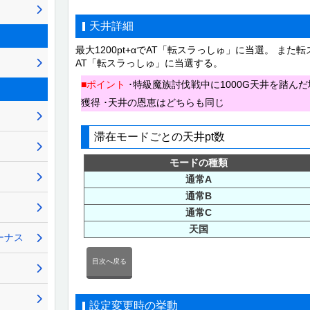
天井詳細
最大1200pt+αでAT「転スラっしゅ」に当選。 また
AT「転スラっしゅ」に当選する。
■ポイント
･特級魔族討伐戦中に1000G天井を踏んだ場
獲得 ･天井の恩恵はどちらも同じ
滞在モードごとの天井pt数
モードの種類
通常A
通常B
通常C
天国
ーナス
目次へ戻る
設定変更時の挙動