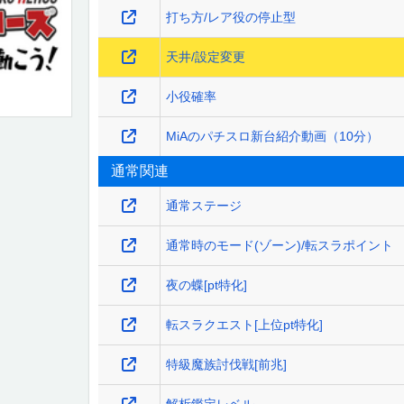
打ち方/レア役の停止型
天井/設定変更
小役確率
MiAのパチスロ新台紹介動画（10分）
通常関連
通常ステージ
通常時のモード(ゾーン)/転スラポイント
夜の蝶[pt特化]
転スラクエスト[上位pt特化]
特級魔族討伐戦[前兆]
解析鑑定レベル