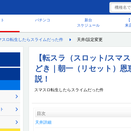
ット
パチンコ
新台
【
スケジュール
来
マスロ転生したらスライムだった件
天井/設定変更
【転スラ（スロット/スマ
どき｜朝一（リセット）恩
説！
スマスロ転生したらスライムだった件
ント
目次
天井詳細