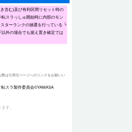
置き含む)及び有利区間リセット時の
 └転スラっしゅ開始時に内部のモン
ンスターランクの抽選を行っている └
下以外の場合でも据え置き確定では
る際は引用元ページへのリンクをお願いい
／転スラ製作委員会©YAMASA
きます。