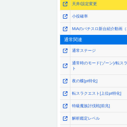
天井/設定変更
小役確率
MiAのパチスロ新台紹介動画（
通常関連
通常ステージ
通常時のモード(ゾーン)/転ス
ト
夜の蝶[pt特化]
転スラクエスト[上位pt特化]
特級魔族討伐戦[前兆]
解析鑑定レベル