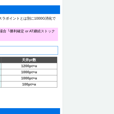
転スラポイントとは別に1000G消化で
合 └勝利確定 or AT継続ストック
天井pt数
1200pt+α
1000pt+α
1000pt+α
100pt+α