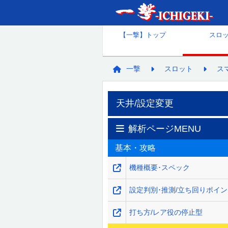
【一撃】トップ
スロ
一撃
スロット
ス
天井/設定変更
解析ページMENU
基本・攻略
機種概要･スペック
設定判別･推測/立ち回りポイ
打ち方/レア役の停止型