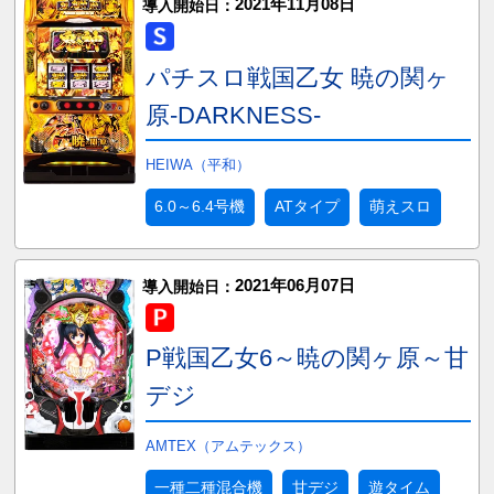
2021年11月08日
導入開始日：
パチスロ戦国乙女 暁の関ヶ
原-DARKNESS-
HEIWA（平和）
6.0～6.4号機
ATタイプ
萌えスロ
2021年06月07日
導入開始日：
P戦国乙女6～暁の関ヶ原～甘
デジ
AMTEX（アムテックス）
一種二種混合機
甘デジ
遊タイム