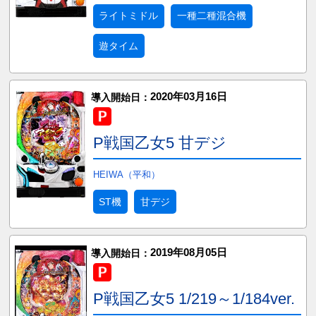
ライトミドル
一種二種混合機
遊タイム
2020年03月16日
導入開始日：
P戦国乙女5 甘デジ
HEIWA（平和）
ST機
甘デジ
2019年08月05日
導入開始日：
P戦国乙女5 1/219～1/184ver.