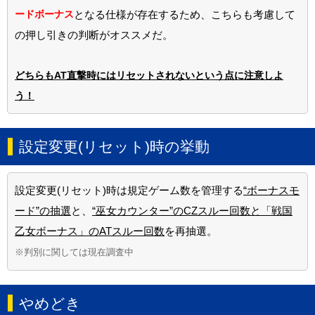
ードボーナス
となる仕様が存在するため、こちらも考慮して
の押し引きの判断がオススメだ。
どちらもAT直撃時にはリセットされないという点に注意しよ
う！
設定変更(リセット)時の挙動
設定変更(リセット)時は規定ゲーム数を管理する
“ボーナスモ
ード”の抽選
と、
“巫女カウンター”のCZスルー回数と「戦国
乙女ボーナス」のATスルー回数
を再抽選。
※判別に関しては現在調査中
やめどき