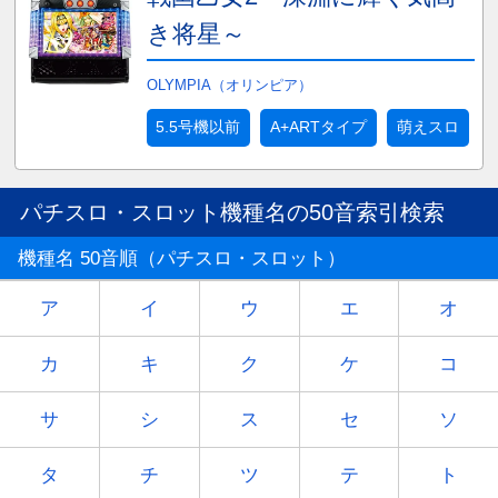
き将星～
OLYMPIA（オリンピア）
5.5号機以前
A+ARTタイプ
萌えスロ
パチスロ・スロット機種名の50音索引検索
機種名 50音順（パチスロ・スロット）
ア
イ
ウ
エ
オ
カ
キ
ク
ケ
コ
サ
シ
ス
セ
ソ
タ
チ
ツ
テ
ト