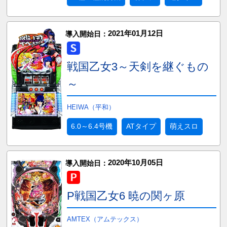
2021年01月12日
導入開始日：
戦国乙女3～天剣を継ぐもの
～
HEIWA（平和）
6.0～6.4号機
ATタイプ
萌えスロ
2020年10月05日
導入開始日：
P戦国乙女6 暁の関ヶ原
AMTEX（アムテックス）