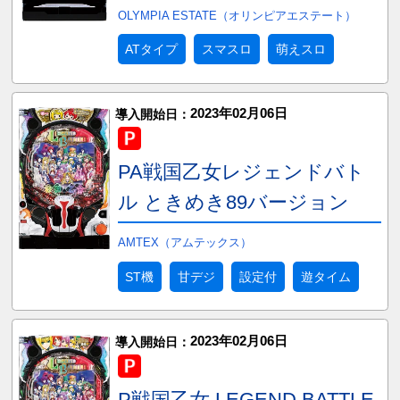
OLYMPIA ESTATE（オリンピアエステート）
ATタイプ
スマスロ
萌えスロ
2023年02月06日
導入開始日：
PA戦国乙女レジェンドバト
ル ときめき89バージョン
AMTEX（アムテックス）
ST機
甘デジ
設定付
遊タイム
2023年02月06日
導入開始日：
P戦国乙女 LEGEND BATTLE