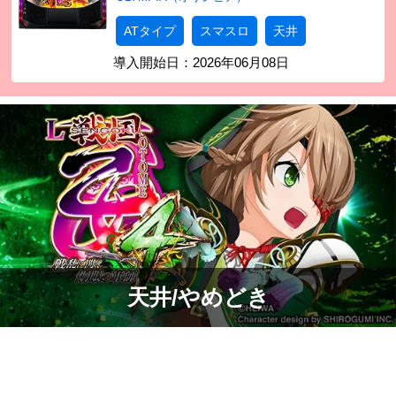
ATタイプ
スマスロ
天井
導入開始日：
2026年06月08日
天井/やめどき