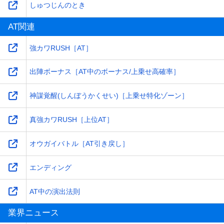
しゅつじんのとき
AT関連
強カワRUSH［AT］
出陣ボーナス［AT中のボーナス/上乗せ高確率］
神謀覚醒(しんぼうかくせい)［上乗せ特化ゾーン］
真強カワRUSH［上位AT］
オウガイバトル［AT引き戻し］
エンディング
AT中の演出法則
業界ニュース