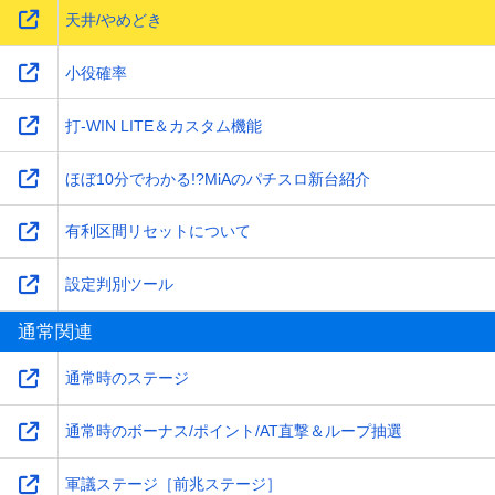
天井/やめどき
小役確率
打-WIN LITE＆カスタム機能
ほぼ10分でわかる!?MiAのパチスロ新台紹介
有利区間リセットについて
設定判別ツール
通常関連
通常時のステージ
通常時のボーナス/ポイント/AT直撃＆ループ抽選
軍議ステージ［前兆ステージ］