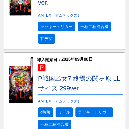
ver.
AMTEX（アムテックス）
ラッキートリガー
一種二種混合機
甘デジ
2025年09月08日
導入開始日：
P戦国乙女7 終焉の関ヶ原 LL
サイズ 299ver.
AMTEX（アムテックス）
c時短
ミドル
ラッキートリガー
一種二種混合機