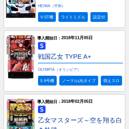
HEIWA（平和）
V-ST機
ライトミドル
設定付
2018年11月05日
導入開始日：
戦国乙女 TYPE A+
OLYMPIA（オリンピア）
5.9号機
ノーマル(A)タイプ
萌えスロ
2018年02月05日
導入開始日：
乙女マスターズ～空を翔る白