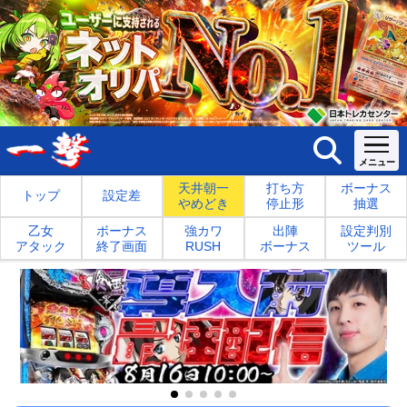
天井朝一
打ち方
ボーナス
トップ
設定差
やめどき
停止形
抽選
乙女
ボーナス
強カワ
出陣
設定判別
アタック
終了画面
RUSH
ボーナス
ツール