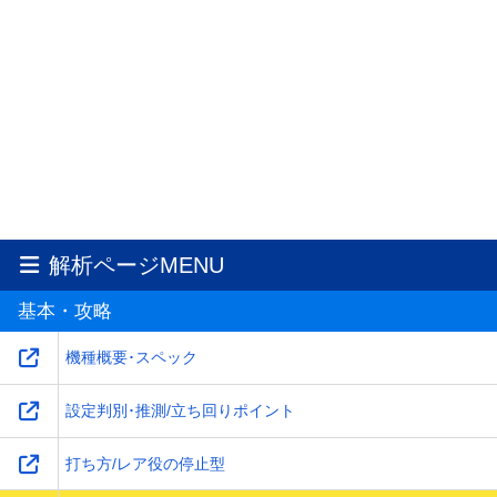
解析ページMENU
基本・攻略
機種概要･スペック
設定判別･推測/立ち回りポイント
打ち方/レア役の停止型