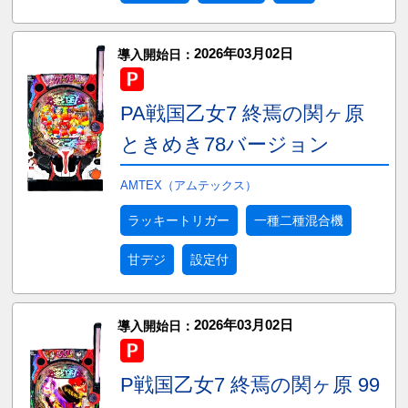
2026年03月02日
導入開始日：
PA戦国乙女7 終焉の関ヶ原
ときめき78バージョン
AMTEX（アムテックス）
ラッキートリガー
一種二種混合機
甘デジ
設定付
2026年03月02日
導入開始日：
P戦国乙女7 終焉の関ヶ原 99