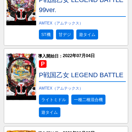
99ver.
AMTEX（アムテックス）
ST機
甘デジ
遊タイム
2022年07月04日
導入開始日：
P戦国乙女 LEGEND BATTLE
AMTEX（アムテックス）
ライトミドル
一種二種混合機
遊タイム