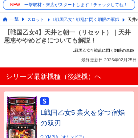
NEW
一撃取材・来店がスタートします！チェックしてね！
一撃
スロット
L戦国乙女4 戦乱に閃く炯眼の軍師
天井
【戦国乙女4】天井と朝一（リセット）｜天井
恩恵ややめどきについても解説！
L戦国乙女4 戦乱に閃く炯眼の軍師
最終更新日
2026年02月25日
シリーズ最新機種（後継機）へ
L戦国乙女5 業火を穿つ宿焔
の双刃
OLYMPIA（オリンピア）