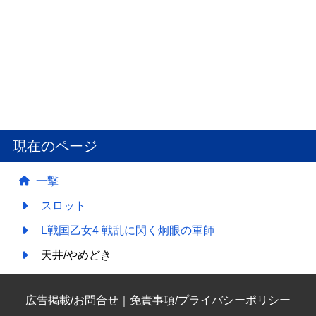
現在のページ
一撃
スロット
L戦国乙女4 戦乱に閃く炯眼の軍師
天井/やめどき
広告掲載/お問合せ
｜
免責事項/プライバシーポリシー