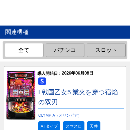
関連機種
全て
パチンコ
スロット
2026年06月08日
導入開始日：
L戦国乙女5 業火を穿つ宿焔
の双刃
OLYMPIA（オリンピア）
ATタイプ
スマスロ
天井