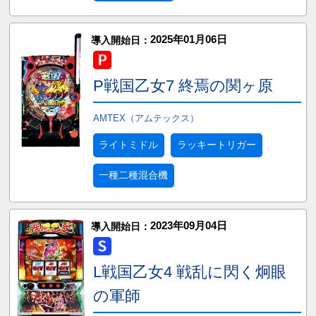
2025年01月06日
導入開始日：
P戦国乙女7 終焉の関ヶ原
AMTEX（アムテックス）
ライトミドル
ラッキートリガー
一種二種混合機
2023年09月04日
導入開始日：
L戦国乙女4 戦乱に閃く炯眼
の軍師