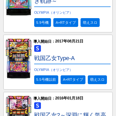
き軌跡～
OLYMPIA（オリンピア）
5.9号機
A+RTタイプ
萌えスロ
2017年08月21日
導入開始日：
戦国乙女Type-A
OLYMPIA（オリンピア）
5.5号機以前
A+RTタイプ
萌えスロ
2016年01月18日
導入開始日：
戦国乙女2～深淵に輝く気高