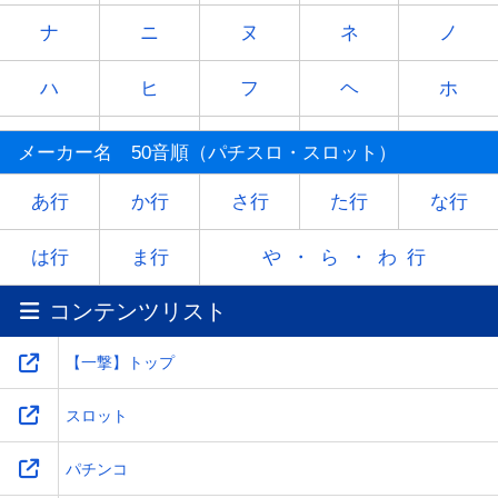
ナ
ニ
ヌ
ネ
ノ
ハ
ヒ
フ
ヘ
ホ
マ
ミ
ム
メ
モ
メーカー名 50音順（パチスロ・スロット）
ヤ
-
ユ
-
ヨ
あ行
か行
さ行
た行
な行
ラ
リ
ル
レ
ロ
は行
ま行
や・ら・わ行
コンテンツリスト
ワ
-
-
-
-
【一撃】トップ
スロット
パチンコ