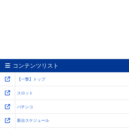
コンテンツリスト
【一撃】トップ
スロット
パチンコ
新台スケジュール