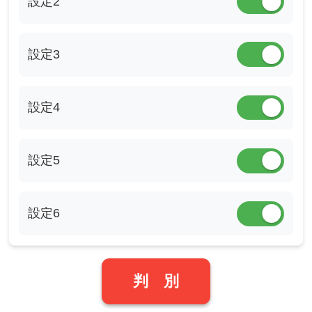
設定2
設定3
設定4
設定5
設定6
判 別