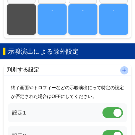
-
-
-
示唆演出による除外設定
判別する設定
終了画面やトロフィーなどの示唆演出にって特定の設定
が否定された場合はOFFにしてください。
設定1