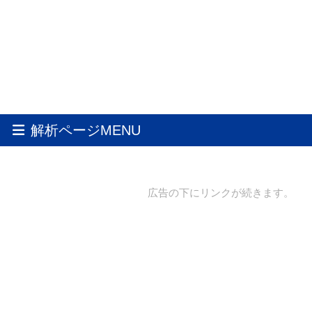
解析ページMENU
広告の下にリンクが続きます。