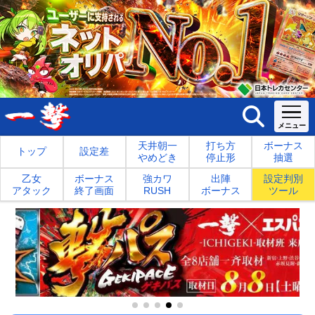
天井朝一
打ち方
ボーナス
トップ
設定差
やめどき
停止形
抽選
乙女
ボーナス
強カワ
出陣
設定判別
アタック
終了画面
RUSH
ボーナス
ツール