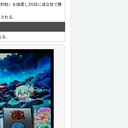
る対戦）を抽選し2G目に成立役で勝
トされる。
なる。