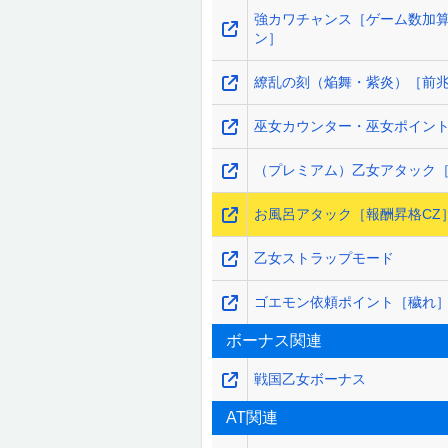
強カワチャンス［ゲーム数加
ン］
繚乱の刻（焔舞・紫炎）［前
巫女カウンター・巫女ポイン
（プレミアム）乙女アタック［
お風呂アタック［報酬昇格CZ
乙女ストラップモード
ゴエモン依頼ポイント［穢れ
ボーナス関連
戦国乙女ボーナス
AT関連