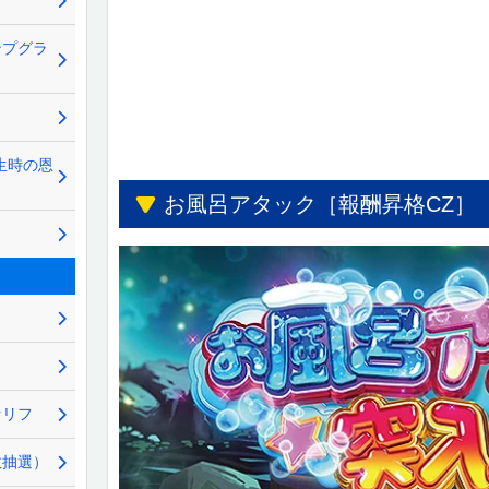
ンプグラ
生時の恩
お風呂アタック［報酬昇格CZ］
セリフ
数抽選）