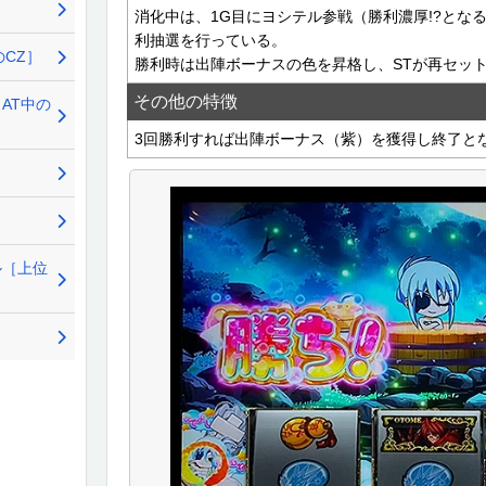
消化中は、1G目にヨシテル参戦（勝利濃厚!?とな
利抽選を行っている。
CZ］
勝利時は出陣ボーナスの色を昇格し、STが再セッ
その他の特徴
AT中の
3回勝利すれば出陣ボーナス（紫）を獲得し終了と
ル［上位
］