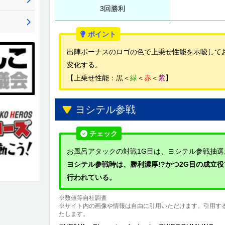
3回勝利
出陣ボーナスのロゴの色で上乗せ性能を示唆して
変化する。
【上乗せ性能：黒＜
緑
＜
赤
＜
紫
】
ヨシテル参戦
お風呂アタックの対戦1G目は、ヨシテル参戦抽
ヨシテル参戦時は、勝利濃厚!?かつ2G目の成立
行われている。
※数値等自社調査
※サイト内の画像や情報は自由に引用いただけます。引用す
たします。