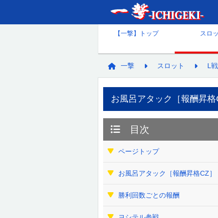
【一撃】トップ
スロ
一撃
スロット
L
お風呂アタック［報酬昇格
目次
ページトップ
お風呂アタック［報酬昇格CZ］
勝利回数ごとの報酬
ヨシテル参戦