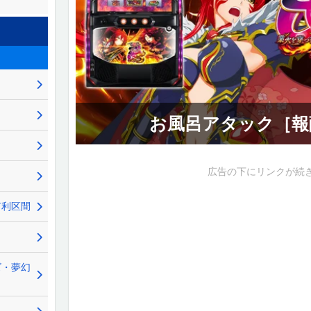
お風呂アタック［報
広告の下にリンクが続
有利区間
ズ・夢幻