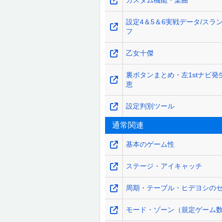
カスタム機能・楽曲
設定4＆5＆6実戦データ/スラ
フ
乙女十傑
裏ボタンまとめ・左1stナビ発
恵
設定判別ツール
通常関連
基本のゲーム性
ステージ・アイキャッチ
周期・テーブル・ヒデヨシの
モード・ゾーン（規定ゲーム