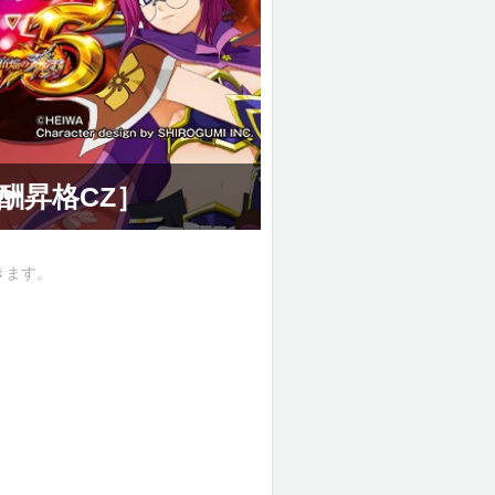
酬昇格CZ］
きます。