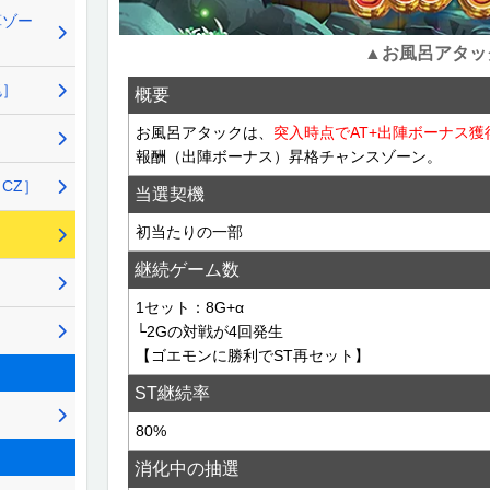
算ゾー
▲お風呂アタッ
兆］
概要
お風呂アタックは、
突入時点でAT+出陣ボーナス獲得
ト
報酬（出陣ボーナス）昇格チャンスゾーン。
CZ］
当選契機
初当たりの一部
］
継続ゲーム数
1セット：8G+α
］
└2Gの対戦が4回発生
【ゴエモンに勝利でST再セット】
ST継続率
80%
消化中の抽選