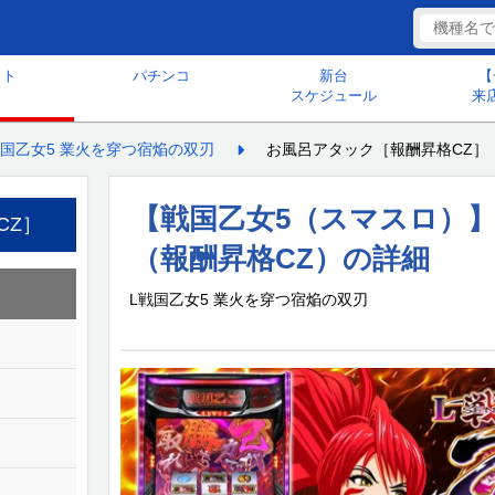
ット
パチンコ
新台
【
スケジュール
来
戦国乙女5 業火を穿つ宿焔の双刃
お風呂アタック［報酬昇格CZ］
【戦国乙女5（スマスロ）
CZ］
（報酬昇格CZ）の詳細
L戦国乙女5 業火を穿つ宿焔の双刃