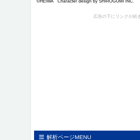
©HEIWA Character design by SHIROGUMI INC.
広告の下にリンクが続
解析ページMENU