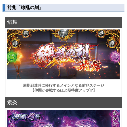
前兆「繚乱の刻」
焔舞
周期到達時に移行するメインとなる前兆ステージ
【仲間が参戦するほど期待度アップ!?】
紫炎