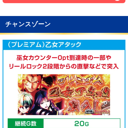
チャンスゾーン