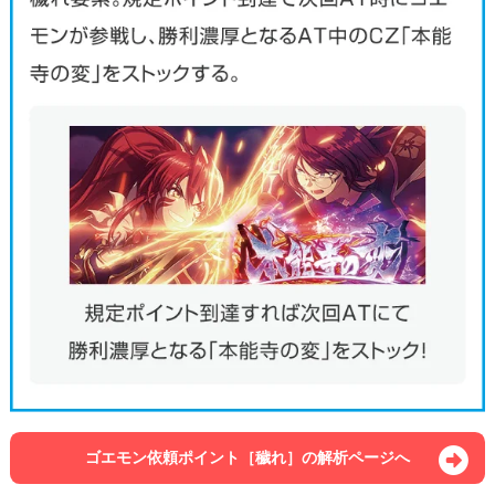
ゴエモン依頼ポイント［穢れ］の解析ページへ