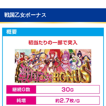
戦国乙女ボーナス