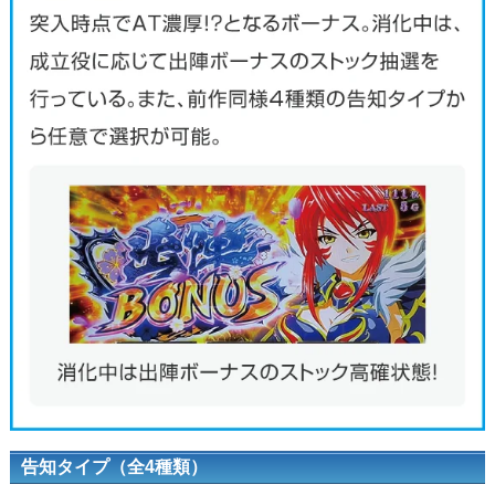
告知タイプ（全4種類）