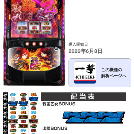
導入開始日
2026年6月8日
この機種の
解析ページへ