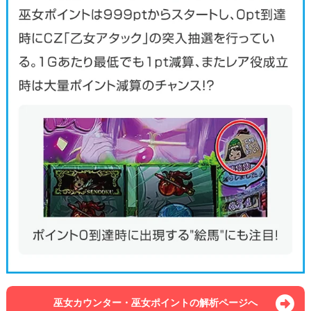
巫女カウンター・巫女ポイントの解析ページへ