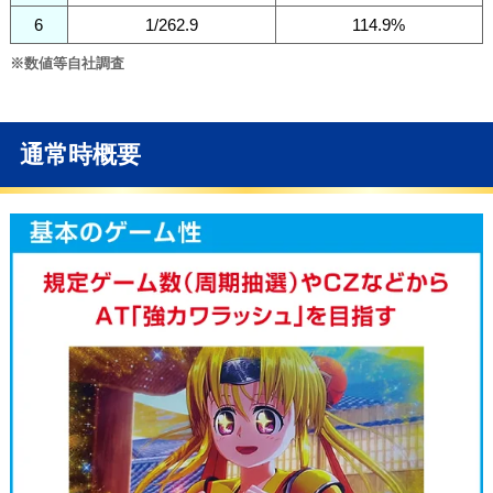
6
1/262.9
114.9%
※数値等自社調査
通常時概要