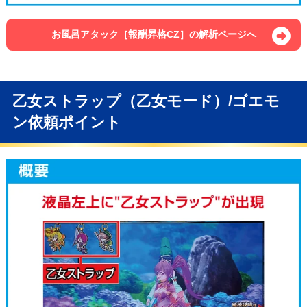
お風呂アタック［報酬昇格CZ］の解析ページへ
乙女ストラップ（乙女モード）/ゴエモ
ン依頼ポイント