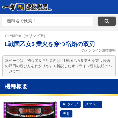
OLYMPIA（オリンピア）
L戦国乙女5 業火を穿つ宿焔の双刃
のオンライン遊技説明
本ページは、初心者＆年配者向けにL戦国乙女5 業火を穿つ宿焔
の双刃の遊び方をわかりやすく解説したオンライン遊技説明のペ
ージです。
機種概要
ATタイプ
スマスロ
天井