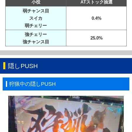
小役
ATストック抽選
弱チャンス目
スイカ
0.4%
弱チェリー
強チェリー
25.0%
強チャンス目
隠しPUSH
狩猟中の隠しPUSH