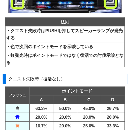
法則
・クエスト失敗時はPUSHを押してスピーカーランプが発光
する
・色で次回のポイントモードを示唆している
・虹発光時はポイントモードではなく復活での討伐示唆とな
る
クエスト失敗時（復活なし）
ポイントモード
フラッシュ
A
B
C
D
白
63.3%
50.0%
45.0%
26.7%
青
20.0%
20.0%
20.0%
20.0%
黄
16.7%
20.0%
25.0%
33.3%