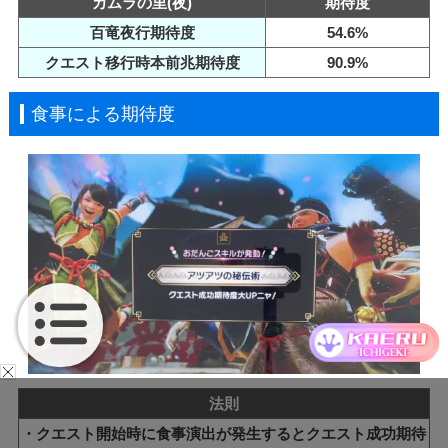
カムラの里(夜)
期待度
百竜夜行期待度
54.6%
クエスト移行時本前兆期待度
90.9%
食事による期待度
法則
・クエスト開始時に食事演出が発生するとクエスト成功期待