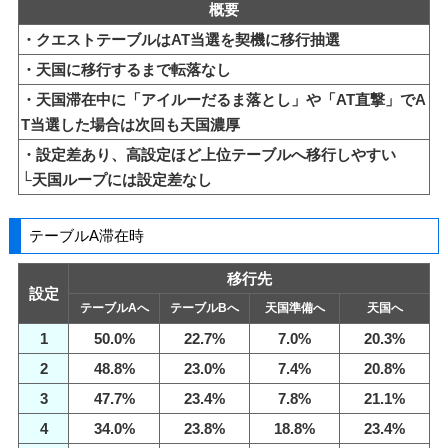
概要
・クエストテーブルはAT当選を契機に移行抽選
・天国に移行するまで転落なし
・天国滞在中に「アイルーだるま落とし」や「AT直撃」でA
T当選した場合は次回も天国濃厚
・設定差あり、高設定ほど上位テーブルへ移行しやすい
└天国ループには設定差なし
テーブルA滞在時
移行先
設定
テーブルAへ
テーブルBへ
天国準備へ
天国へ
1
50.0%
22.7%
7.0%
20.3%
2
48.8%
23.0%
7.4%
20.8%
3
47.7%
23.4%
7.8%
21.1%
4
34.0%
23.8%
18.8%
23.4%