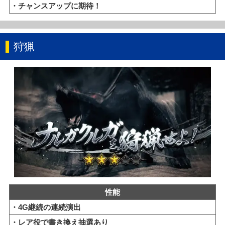
・チャンスアップに期待！
狩猟
性能
・4G継続の連続演出
・レア役で書き換え抽選あり