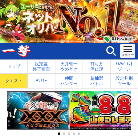
設定差
天井朝一
打ち方
ｶﾑﾗﾎﾟｲﾝﾄ
トップ
終了画面
やめどき
停止形
ゾーン
仲間
超抽選
設定判別
クエスト
ﾓﾝｽﾀｰ
ハンター
バトル
ツール