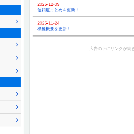
2025-12-09
信頼度まとめを更新！
2025-11-24
機種概要を更新！
2025-06-02
剥ぎ取りチャンス概要を更新！
広告の下にリンクが続
2025-06-02
カスタム機能を更新！