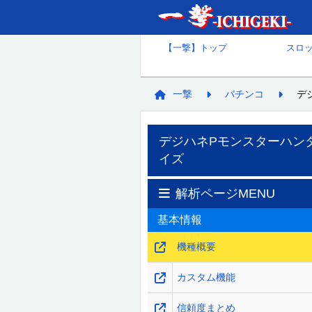
【一撃】トップ
スロ
一撃
パチンコ
デ
デジハネPモンスターハン
イズ
解析ページMENU
基本情報
機種概要
カスタム機能
信頼度まとめ