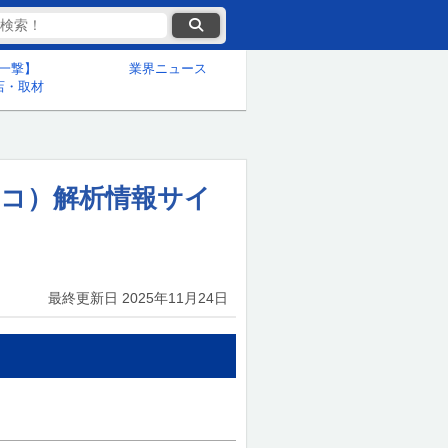
一撃】
業界ニュース
店・取材
ンコ）解析情報サイ
最終更新日
2025年11月24日