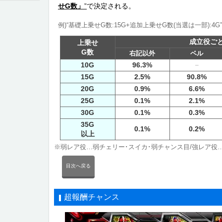
せG数」
”
で決定される。
例)“基礎上乗せG数:15G+追加上乗せG数(当選は一部):4
成立役ご
上乗せ
G数
右記以外
ベル
10G
96.3%
－
15G
2.5%
90.8%
20G
0.9%
6.6%
25G
0.1%
2.1%
30G
0.1%
0.3%
35G
0.1%
0.2%
以上
※弱レア役…弱チェリー･スイカ･弱チャンス目/強レア役
目次へ戻る
超報酬チャンス