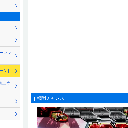
ーレッ
ーン]
極[上位
報酬チャンス
]