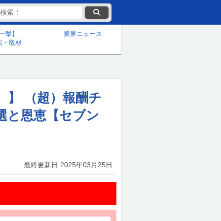
一撃】
業界ニュース
店・取材
）】 （超）報酬チ
選と恩恵【セブン
最終更新日
2025年03月25日