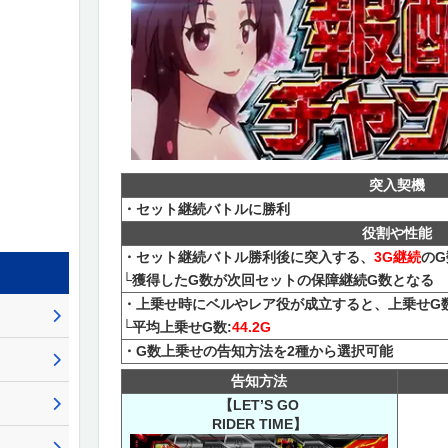
突入契機
・セット継続バトルに勝利
役割や性能
・セット継続バトル勝利後に突入する、
3G継続
のG
└獲得したG数が次回セットの保障継続G数となる
・上乗せ時にベルやレア役が成立すると、上乗せG
└平均上乗せG数:
44.2G
・G数上乗せの告知方法を2種から選択可能
告知方法
【LET’S GO
RIDER TIME】