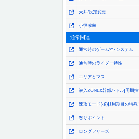
天井/設定変更
小役確率
通常関連
通常時のゲーム性･システム
通常時のライダー特性
エリアとマス
潜入ZONE&幹部バトル[周期抽
速攻モード(極)[1周期目の特殊
怒りポイント
ロングフリーズ