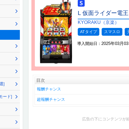
L 仮面ライダー電王
KYORAKU（京楽）
ATタイプ
スマスロ
2025年03月0
導入開始日：
目次
選]
報酬チャンス
モード]
超報酬チャンス
広告の下にコンテンツが