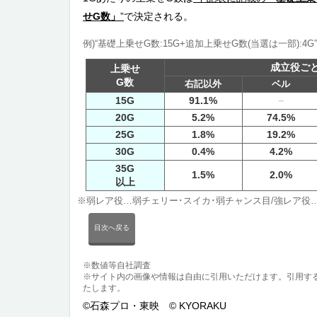
せG数」
”
で決定される。
例)“基礎上乗せG数:15G+追加上乗せG数(当選は一部):4
成立役ご
上乗せ
G数
右記以外
ベル
15G
91.1%
－
20G
5.2%
74.5%
25G
1.8%
19.2%
30G
0.4%
4.2%
35G
1.5%
2.0%
以上
※弱レア役…弱チェリー･スイカ･弱チャンス目/強レア役
目次へ戻る
※数値等自社調査
※サイト内の画像や情報は自由に引用いただけます。引用す
たします。
©石森プロ・東映 © KYORAKU