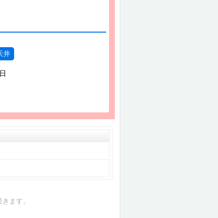
天井
3日
続きます。