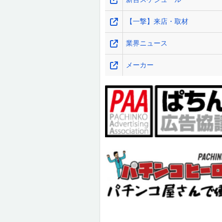
【一撃】来店・取材
業界ニュース
メーカー