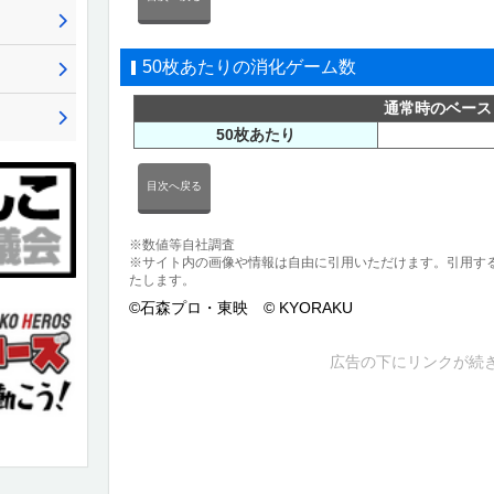
50枚あたりの消化ゲーム数
通常時のベース
50枚あたり
目次へ戻る
※数値等自社調査
※サイト内の画像や情報は自由に引用いただけます。引用す
たします。
©石森プロ・東映 © KYORAKU
広告の下にリンクが続