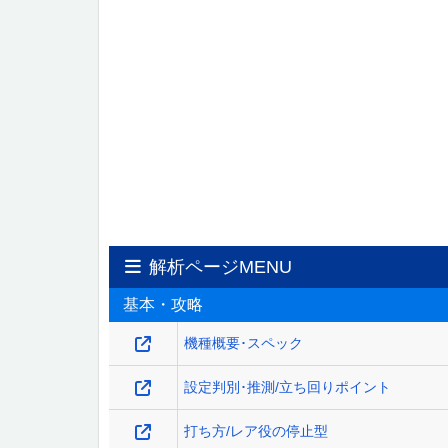
解析ページMENU
基本・攻略
機種概要･スペック
設定判別･推測/立ち回りポイント
打ち方/レア役の停止型