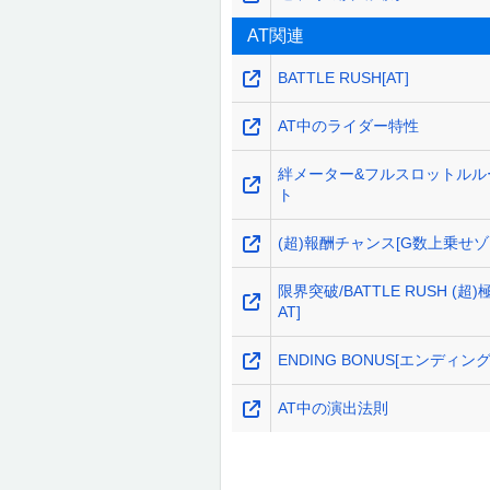
AT関連
BATTLE RUSH[AT]
AT中のライダー特性
絆メーター&フルスロットルル
ト
(超)報酬チャンス[G数上乗せゾ
限界突破/BATTLE RUSH (超)
AT]
ENDING BONUS[エンディング
AT中の演出法則