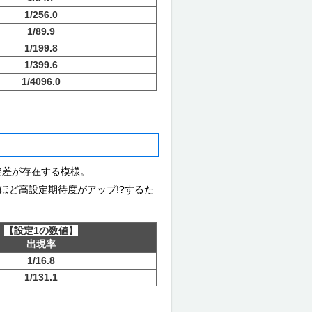
1/256.0
1/89.9
1/199.8
1/399.6
1/4096.0
定差が存在
する模様。
ほど高設定期待度がアップ!?するた
【設定1の数値】
出現率
1/16.8
1/131.1