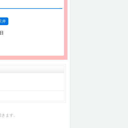
天井
3日
続きます。