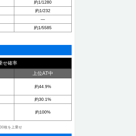
約1/1280
約1/232
―
約1/5585
乗せ確率
上位AT中
約44.9%
約30.1%
約100%
500枚を上乗せ