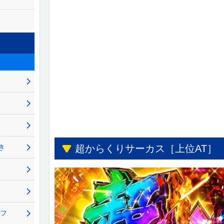
き
超からくりサーカス［上位AT］
ラフ