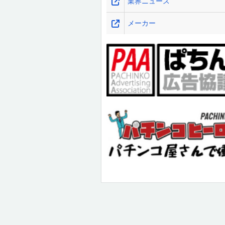
業界ニュース
メーカー