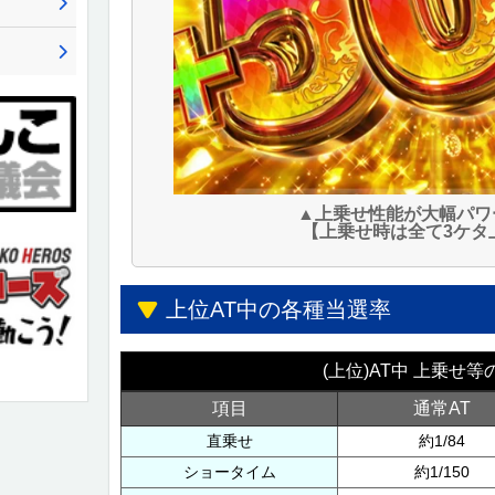
▲上乗せ性能が大幅パワ
【上乗せ時は全て3ケタ上
上位AT中の各種当選率
(上位)AT中 上乗せ
項目
通常AT
直乗せ
約1/84
ショータイム
約1/150