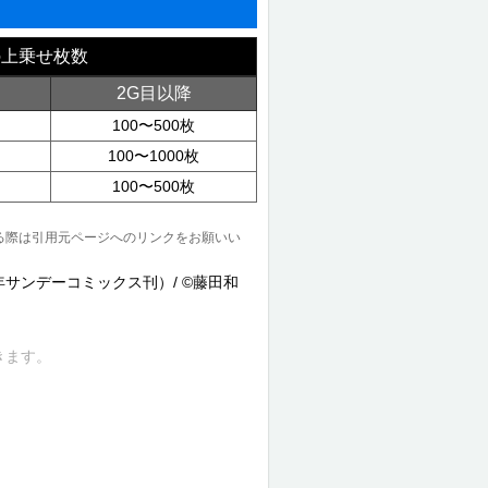
の上乗せ枚数
2G目以降
100〜500枚
100〜1000枚
100〜500枚
る際は引用元ページへのリンクをお願いい
サンデーコミックス刊）/ ©藤田和
きます。