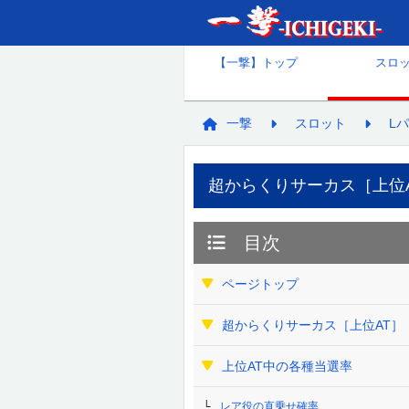
【一撃】トップ
スロ
一撃
スロット
L
超からくりサーカス［上位
目次
ページトップ
超からくりサーカス［上位AT］
上位AT中の各種当選率
レア役の直乗せ確率