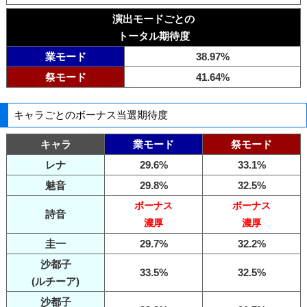
演出モードごとの
トータル期待度
業モード
38.97%
祭モード
41.64%
キャラごとのボーナス当選期待度
キャラ
業モード
祭モード
レナ
29.6%
33.1%
魅音
29.8%
32.5%
ボーナス
ボーナス
詩音
濃厚
濃厚
圭一
29.7%
32.2%
沙都子
33.5%
32.5%
(ルチーア)
沙都子