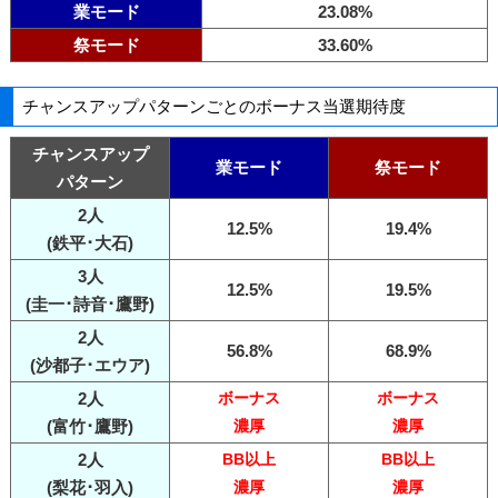
業モード
23.08%
祭モード
33.60%
チャンスアップパターンごとのボーナス当選期待度
チャンスアップ
業モード
祭モード
パターン
2人
12.5%
19.4%
(鉄平･大石)
3人
12.5%
19.5%
(圭一･詩音･鷹野)
2人
56.8%
68.9%
(沙都子･エウア)
2人
ボーナス
ボーナス
(富竹･鷹野)
濃厚
濃厚
2人
BB以上
BB以上
(梨花･羽入)
濃厚
濃厚