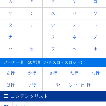
カ
キ
ク
ケ
コ
サ
シ
ス
セ
ソ
タ
チ
ツ
テ
ト
ナ
ニ
ヌ
ネ
ノ
ハ
ヒ
フ
ヘ
ホ
マ
ミ
ム
メ
モ
メーカー名 50音順（パチスロ・スロット）
ヤ
-
ユ
-
ヨ
あ行
か行
さ行
た行
な行
ラ
リ
ル
レ
ロ
は行
ま行
や・ら・わ行
コンテンツリスト
ワ
-
-
-
-