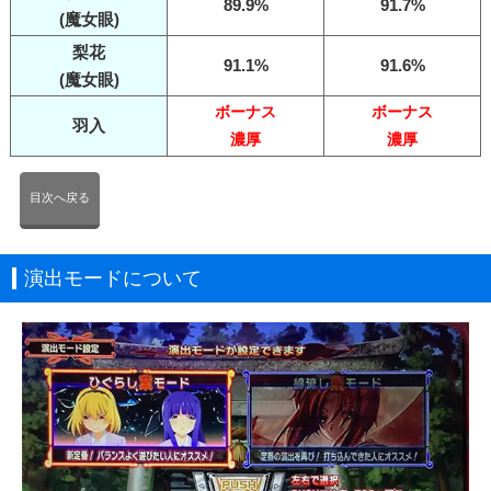
89.9%
91.7%
(魔女眼)
梨花
91.1%
91.6%
(魔女眼)
ボーナス
ボーナス
羽入
濃厚
濃厚
目次へ戻る
演出モードについて