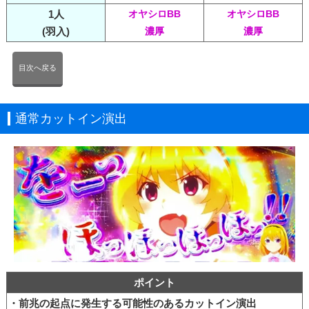
1人
オヤシロBB
オヤシロBB
(羽入)
濃厚
濃厚
目次へ戻る
通常カットイン演出
ポイント
・前兆の起点に発生する可能性のあるカットイン演出