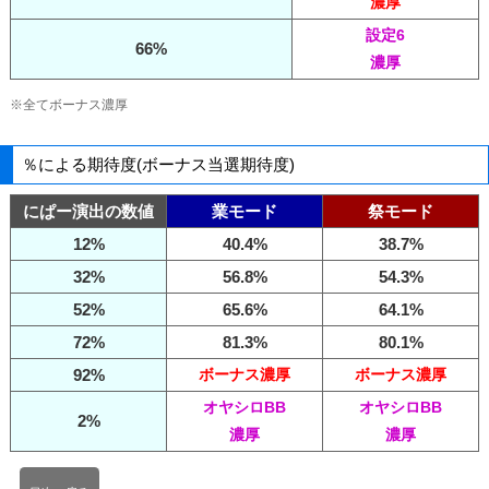
濃厚
設定6
66%
濃厚
※全てボーナス濃厚
％による期待度(ボーナス当選期待度)
にぱー演出の数値
業モード
祭モード
12%
40.4%
38.7%
32%
56.8%
54.3%
52%
65.6%
64.1%
72%
81.3%
80.1%
92%
ボーナス濃厚
ボーナス濃厚
オヤシロBB
オヤシロBB
2%
濃厚
濃厚