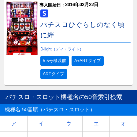
2016年02月22日
導入開始日：
パチスロひぐらしのなく頃
に絆
D-light（ディ・ライト）
5.5号機以前
A+ARTタイプ
ARTタイプ
パチスロ・スロット機種名の50音索引検索
機種名 50音順（パチスロ・スロット）
ア
イ
ウ
エ
オ