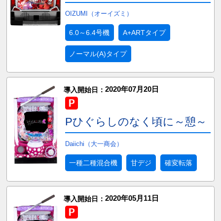
OIZUMI（オーイズミ）
6.0～6.4号機
A+ARTタイプ
ノーマル(A)タイプ
2020年07月20日
導入開始日：
Pひぐらしのなく頃に～憩～
Daiichi（大一商会）
一種二種混合機
甘デジ
確変転落
2020年05月11日
導入開始日：