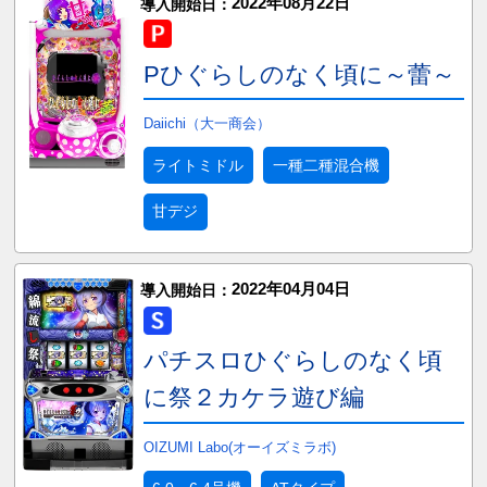
2022年08月22日
導入開始日：
Pひぐらしのなく頃に～蕾～
Daiichi（大一商会）
ライトミドル
一種二種混合機
甘デジ
2022年04月04日
導入開始日：
パチスロひぐらしのなく頃
に祭２カケラ遊び編
OIZUMI Labo(オーイズミラボ)