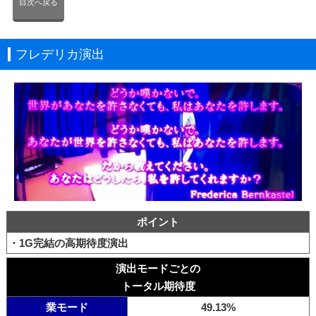
目次へ戻る
フレデリカ演出
ポイント
・1G完結の高期待度演出
演出モードごとの
トータル期待度
業モード
49.13%