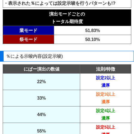
・表示された％によっては設定示唆を行うパターンも!?
演出モードごとの
トータル期待度
業モード
51.83%
祭モード
50.10%
％による示唆内容(設定示唆)
にぱー演出の数値
法則/特徴
設定2以上
22%
濃厚
設定3以上
33%
濃厚
設定4以上
44%
濃厚
設定5以上
55%