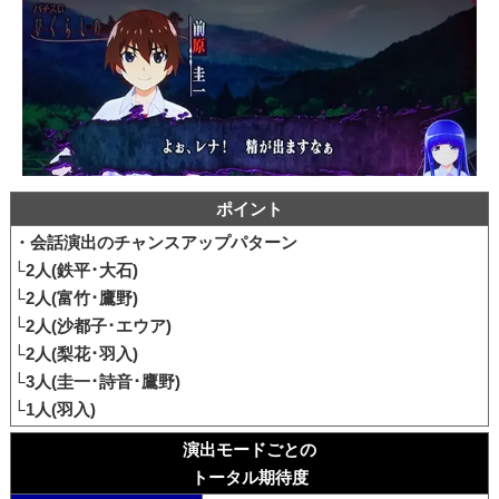
ポイント
・会話演出のチャンスアップパターン
└2人(鉄平･大石)
└2人(富竹･鷹野)
└2人(沙都子･エウア)
└2人(梨花･羽入)
└3人(圭一･詩音･鷹野)
└1人(羽入)
演出モードごとの
トータル期待度