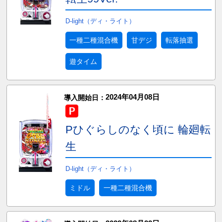
D-light（ディ・ライト）
一種二種混合機
甘デジ
転落抽選
遊タイム
2024年04月08日
導入開始日：
Pひぐらしのなく頃に 輪廻転
生
D-light（ディ・ライト）
ミドル
一種二種混合機