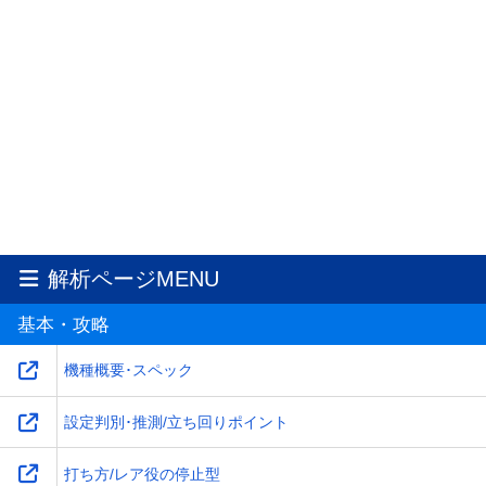
解析ページMENU
基本・攻略
機種概要･スペック
設定判別･推測/立ち回りポイント
打ち方/レア役の停止型