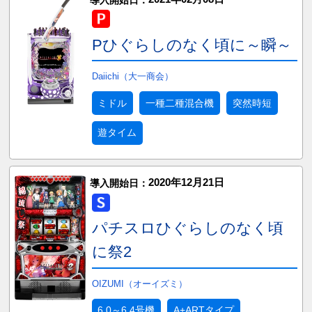
Pひぐらしのなく頃に～瞬～
Daiichi（大一商会）
ミドル
一種二種混合機
突然時短
遊タイム
2020年12月21日
導入開始日：
パチスロひぐらしのなく頃
に祭2
OIZUMI（オーイズミ）
6.0～6.4号機
A+ARTタイプ