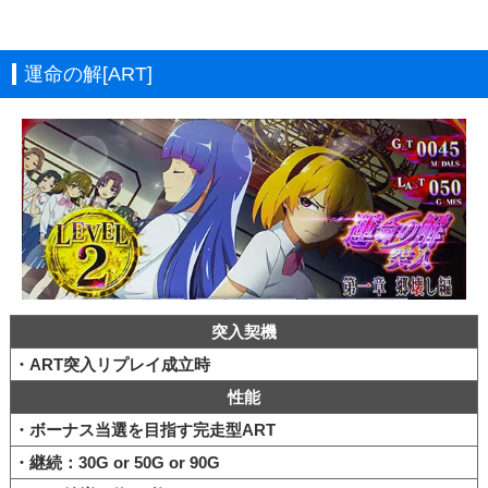
運命の解[ART]
突入契機
・ART突入リプレイ成立時
性能
・ボーナス当選を目指す完走型ART
・継続：30G or 50G or 90G