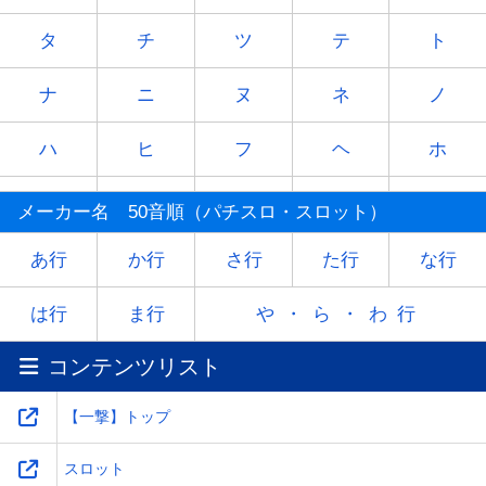
タ
チ
ツ
テ
ト
ナ
ニ
ヌ
ネ
ノ
ハ
ヒ
フ
ヘ
ホ
マ
ミ
ム
メ
モ
メーカー名 50音順（パチスロ・スロット）
ヤ
-
ユ
-
ヨ
あ行
か行
さ行
た行
な行
ラ
リ
ル
レ
ロ
は行
ま行
や・ら・わ行
コンテンツリスト
ワ
-
-
-
-
【一撃】トップ
スロット