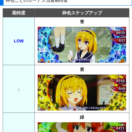
枠色ごとのボーナス当選期待度
期待度
枠色ステップアップ
青
LOW
黄
↓
緑