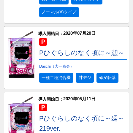
ノーマル(A)タイプ
2020年07月20日
導入開始日：
Pひぐらしのなく頃に～憩～
Daiichi（大一商会）
一種二種混合機
甘デジ
確変転落
2020年05月11日
導入開始日：
Pひぐらしのなく頃に～廻～
219ver.