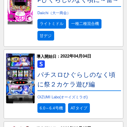
Daiichi（大一商会）
ライトミドル
一種二種混合機
甘デジ
2022年04月04日
導入開始日：
パチスロひぐらしのなく頃
に祭２カケラ遊び編
OIZUMI Labo(オーイズミラボ)
6.0～6.4号機
ATタイプ