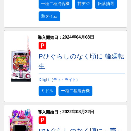
一種二種混合機
甘デジ
転落抽選
遊タイム
2024年04月08日
導入開始日：
Pひぐらしのなく頃に 輪廻転
生
D-light（ディ・ライト）
ミドル
一種二種混合機
2022年08月22日
導入開始日：
Pひぐらしのなく頃に～蕾～