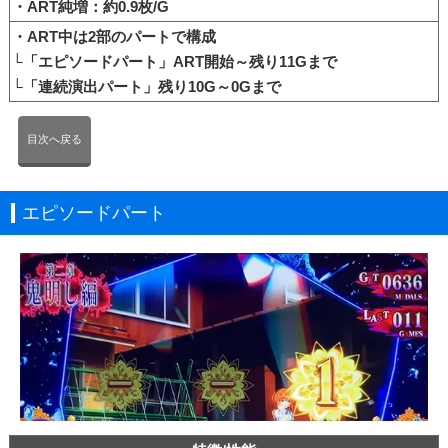
・ART純増：約0.9枚/G
・ART中は2部のパートで構成
└「エピソードパート」ART開始～残り11Gまで
└「連続演出パート」残り10G～0Gまで
目次へ戻る
エピソードパート