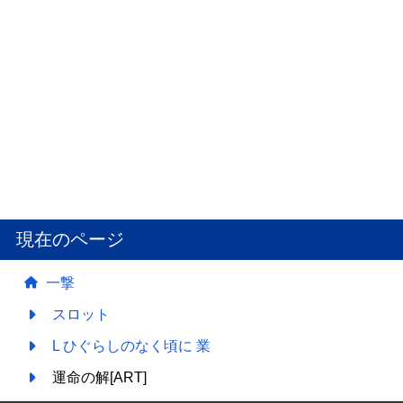
現在のページ
一撃
スロット
L ひぐらしのなく頃に 業
運命の解[ART]