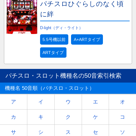
パチスロひぐらしのなく頃
に絆
D-light（ディ・ライト）
5.5号機以前
A+ARTタイプ
ARTタイプ
パチスロ・スロット機種名の50音索引検索
機種名 50音順（パチスロ・スロット）
ア
イ
ウ
エ
オ
カ
キ
ク
ケ
コ
サ
シ
ス
セ
ソ