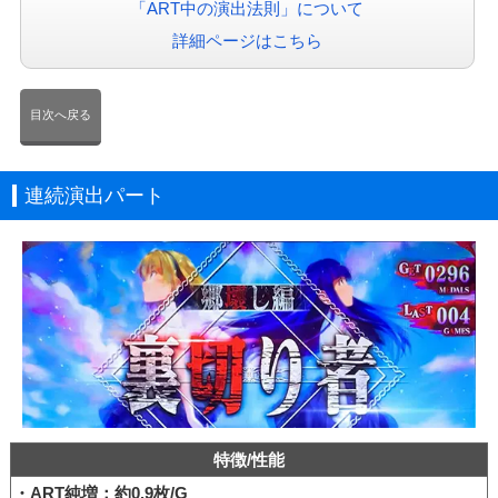
「ART中の演出法則」について
詳細ページはこちら
目次へ戻る
連続演出パート
特徴/性能
・ART純増：約0.9枚/G