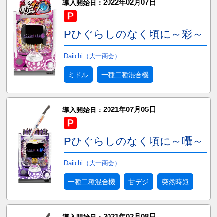
2022年02月07日
導入開始日：
Pひぐらしのなく頃に～彩～
Daiichi（大一商会）
ミドル
一種二種混合機
2021年07月05日
導入開始日：
Pひぐらしのなく頃に～囁～
Daiichi（大一商会）
一種二種混合機
甘デジ
突然時短
2021年02月08日
導入開始日：