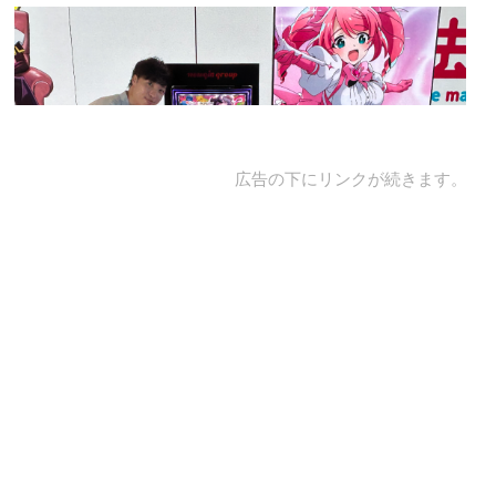
広告の下にリンクが続きます。
2026.07.10.(金)
更新
ニューギンが新筐体「MIRAI-H」第2弾『L魔法少女
にあこがれて』を発表