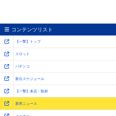
コンテンツリスト
【一撃】トップ
2026.03.21.(土)
更新
【イベントレポート】シャンフロ×P-SPORTS in サ
スロット
ミー春のファン祭に行ってきた｜秋葉原で味わう“競
技パチスロ”の熱気とは
パチンコ
新台スケジュール
【一撃】来店・取材
業界ニュース
メーカー