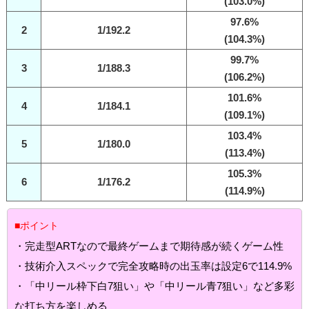
(103.0%)
97.6%
2
1/192.2
(104.3%)
99.7%
3
1/188.3
(106.2%)
101.6%
4
1/184.1
(109.1%)
103.4%
5
1/180.0
(113.4%)
105.3%
6
1/176.2
(114.9%)
■ポイント
・完走型ARTなので最終ゲームまで期待感が続くゲーム性
・技術介入スペックで完全攻略時の出玉率は設定6で114.9%
・「中リール枠下白7狙い」や「中リール青7狙い」など多彩
な打ち方を楽しめる